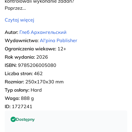
kontrolowali wykonanie zadań?
Poprzez
...
Czytaj więcej
Autor:
Глеб Архангельский
Wydawnictwo:
Al'pina Pablisher
Ograniczenia wiekowe:
12+
Rok wydania:
2026
ISBN:
9785206005080
Liczba stron:
462
Rozmiar:
250х170х30 mm
Typ osłony:
Hard
Waga:
888 g
ID:
1727241
Dostępny