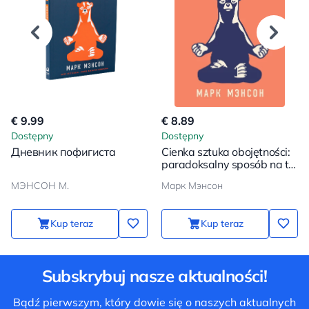
€ 9.99
€ 8.89
Dostępny
Dostępny
Дневник пофигиста
Cienka sztuka obojętności:
paradoksalny sposób na to,
by żyć szczęśliwie
МЭНСОН М.
Марк Мэнсон
Kup teraz
Kup teraz
Subskrybuj nasze aktualności!
Bądź pierwszym, który dowie się o naszych aktualnych