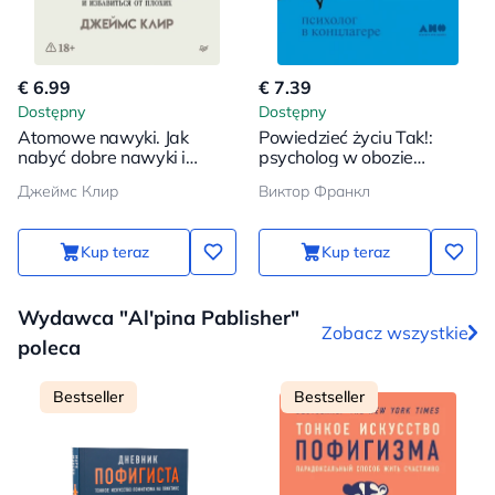
€ 6.99
€ 7.39
Dostępny
Dostępny
Atomowe nawyki. Jak
Powiedzieć życiu Tak!:
nabyć dobre nawyki i
psycholog w obozie
pozbyć się złych
koncentracyjnym
Джеймс Клир
Виктор Франкл
Kup teraz
Kup teraz
Wydawca "Al'pina Pablisher"
Zobacz wszystkie
poleca
Bestseller
Bestseller