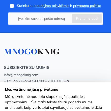
Sutinku su
naudojimo taisyklėmis
ir
privatumo politika
Prenumeruoti
SUSISIEKITE SU MUMIS
info@mnogoknig.com
+371 27-27-27-47
(08:00 – 20:00 UTC+2)
Rīga, Augusta Deglava 69d, LV-1082
Mes vertiname jūsų privatumo
Mūsų svetainė naudoja slapukus jūsų patirties
Apie mus
Privacy Policy
optimizavimui. Šie maži teksto failai padeda mums
analizuoti, kaip vartotojai sąveikauja su svetaine, leidžia
Parduotuvės
Sąlygos ir nuostatos