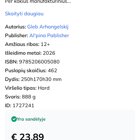
Per kokius manufaktūrinius
...
Skaityti daugiau
Autorius:
Gleb Arhangelskij
Publisher:
Al'pina Pablisher
Amžiaus ribos:
12+
Išleidimo metai:
2026
ISBN:
9785206005080
Puslapių skaičius:
462
Dydis:
250h170h30 mm
Viršelio tipas:
Hard
Svoris:
888 g
ID:
1727241
Yra sandėlyje
€ 23.89