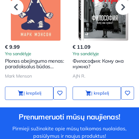
€ 9.99
€ 11.09
Yra sandėlyje
Yra sandėlyje
Plonas abejingumo menas:
Философия: Кому она
paradoksalus būdas
нужна?
gyventi laimingai
Mark Menson
AJN R.
Į krepšelį
Į krepšelį
Prenumeruoti mūsų naujienas!
Pirmieji sužinokite apie mūsų taikomas nuolaidas,
pasiūlymus ir naujus produktus!