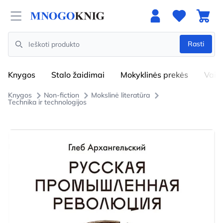
Open menu
Rasti
Search
Knygos
Stalo žaidimai
Mokyklinės prekės
Vaik
Knygos
Non-fiction
Mokslinė literatūra
Technika ir technologijos