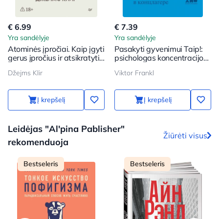
€ 6.99
€ 7.39
Yra sandėlyje
Yra sandėlyje
Atominės įpročiai. Kaip įgyti
Pasakyti gyvenimui Taip!:
gerus įpročius ir atsikratyti
psichologas koncentracijos
blogų
stovykloje
Džejms Klir
Viktor Frankl
Į krepšelį
Į krepšelį
Leidėjas "Al'pina Pablisher"
Žiūrėti visus
rekomenduoja
Bestseleris
Bestseleris