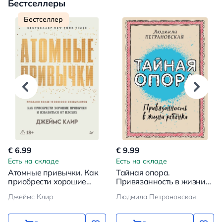
Бестселлеры
Бестселлер
€ 6.99
€ 9.99
Есть на складе
Есть на складе
Атомные привычки. Как
Тайная опора.
приобрести хорошие
Привязанность в жизни
привычки и избавиться от
ребенка
Джеймс Клир
Людмила Петрановская
плохих