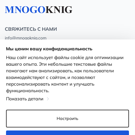
СВЯЖИТЕСЬ С НАМИ
info@mnogoknig.com
+371 27-27-27-47
(08:00 – 20:00 UTC+2)
Мы ценим вашу конфиденциальность
Rīga, Augusta Deglava 69d, LV-1082
Наш сайт использует файлы cookie для оптимизации
вашего опыта. Эти небольшие текстовые файлы
О нас
Политика
помогают нам анализировать, как пользователи
конфиденциальности
взаимодействуют с сайтом, и позволяют
Магазины
персонализировать контент и улучшать
Условия использования
функциональность.
Доставка и оплата
Декларация о доступности
Показать детали
Карты лояльности
Возврат товара
Оптовым покупателям
Настроить
Настройки файлов cookie