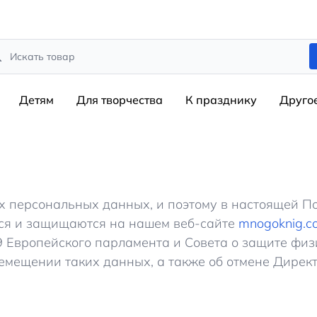
rch
Детям
Для творчества
К празднику
Друго
и
 персональных данных, и поэтому в настоящей П
ся и защищаются на нашем веб-сайте
mnogoknig.c
79 Европейского парламента и Совета о защите фи
емещении таких данных, а также об отмене Директ