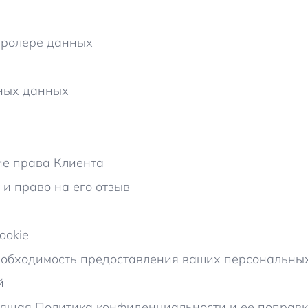
тролере данных
ных данных
ие права Клиента
и право на его отзыв
ookie
еобходимость предоставления ваших персональны
й
оящая Политика конфиденциальности и ее поправ