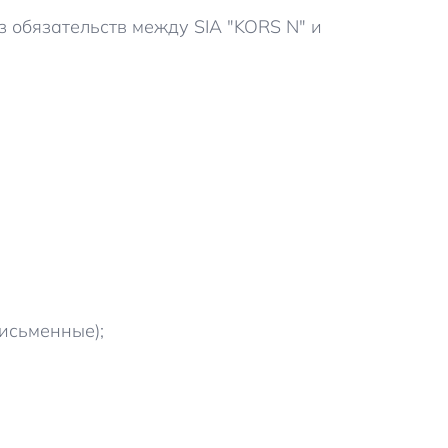
з обязательств между SIA "KORS N" и
письменные);