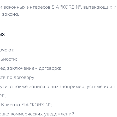
и законных интересов SIA "KORS N", вытекающих и
 закона.
ых
ючают:
ьности;
ред заключением договора;
тв по договору;
уги, а также записи о них (например, устные или 
N";
Клиента SIA "KORS N";
равка коммерческих уведомлений;