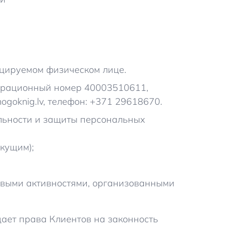
цируемом физическом лице.
страционный номер 40003510611,
ogoknig.lv, телефон: +371 29618670.
льности и защиты персональных
екущим);
говыми активностями, организованными
дает права Клиентов на законность