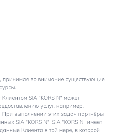
й, принимая во внимание существующие
сурсы.
с Клиентом SIA "KORS N" может
редоставлению услуг, например,
е. При выполнении этих задач партнёры
ных SIA "KORS N". SIA "KORS N" имеет
анные Клиента в той мере, в которой