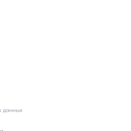
х данных
ки