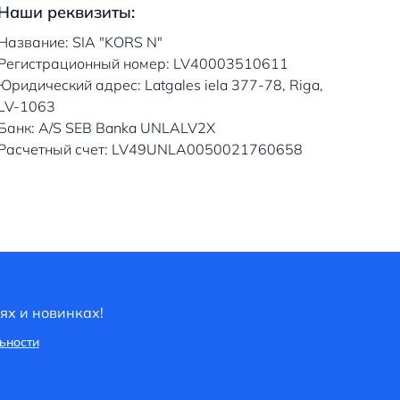
Наши реквизиты:
Название: SIA "KORS N"
Регистрационный номер: LV40003510611
Юридический адрес: Latgales iela 377-78, Riga,
LV-1063
Банк: A/S SEB Banka UNLALV2X
Расчетный счет: LV49UNLA0050021760658
ях и новинках!
ьности