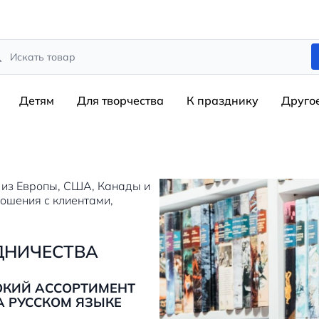
rch
Детям
Для творчества
К празднику
Друго
 из Европы, США, Канады и
ношения с клиентами,
ДНИЧЕСТВА
ОКИЙ АССОРТИМЕНТ
А РУССКОМ ЯЗЫКЕ