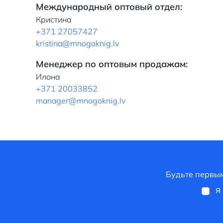
Международный оптовый отдел:
Кристина
+371 27057427
kristina@mnogoknig.lv
Менеджер по оптовым продажам:
Илона
+371 20033852
manager@mnogoknig.lv
Будьте первым
Я 