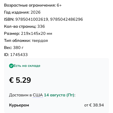
Возрастные ограничения:
6+
Год издания:
2026
ISBN:
9785041002619, 9785042486296
Кол-во страниц:
336
Размер:
219x145x20 мм
Тип обложки:
твердая
Вес:
380 г
ID:
1745433
Есть на складе
€ 5.29
Доставим в
США
14 августа (Пт)
:
Курьером
от € 38.94