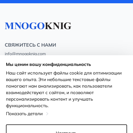
СВЯЖИТЕСЬ С НАМИ
info@mnogoknig.com
+371 27-27-27-47
(08:00 – 20:00 UTC+2)
Мы ценим вашу конфиденциальность
Rīga, Augusta Deglava 69d, LV-1082
Наш сайт использует файлы cookie для оптимизации
вашего опыта. Эти небольшие текстовые файлы
О нас
Политика
помогают нам анализировать, как пользователи
конфиденциальности
взаимодействуют с сайтом, и позволяют
Магазины
персонализировать контент и улучшать
Условия использования
функциональность.
Доставка и оплата
Декларация о доступности
Показать детали
Карты лояльности
Возврат товара
Оптовым покупателям