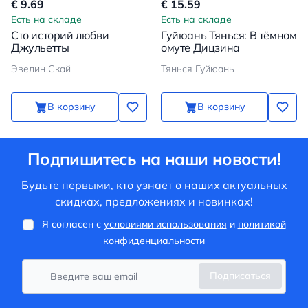
€ 9.69
€ 15.59
Есть на складе
Есть на складе
Сто историй любви
Гуйюань Тянься: В тёмном
Джульетты
омуте Дицзина
Эвелин Скай
Тянься Гуйюань
В корзину
В корзину
Подпишитесь на наши новости!
Будьте первыми, кто узнает о наших актуальных
скидках, предложениях и новинках!
Я согласен с
условиями использования
и
политикой
конфиденциальности
Подписаться