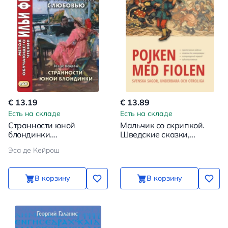
€ 13.19
€ 13.89
Есть на складе
Есть на складе
Странности юной
Мальчик со скрипкой.
блондинки.
Шведские сказки,
Португальский с
чудесные и невероятные
Эса де Кейрош
любовью
= Pojken med Fiolen.
Svenska sagor, underbara
och otroliga
В корзину
В корзину