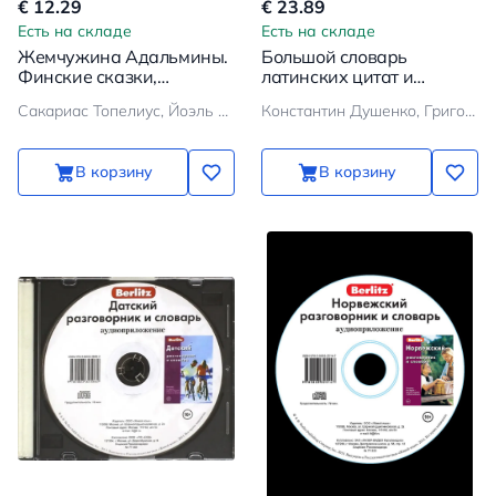
€ 12.29
€ 23.89
Есть на складе
Есть на складе
Жемчужина Адальмины.
Большой словарь
Финские сказки,
латинских цитат и
снежные и уютные
выражений
Сакариас Топелиус, Йоэль Лехтонен, Ульяна Чайкина
Константин Душенко, Григорий Багриновский
В корзину
В корзину