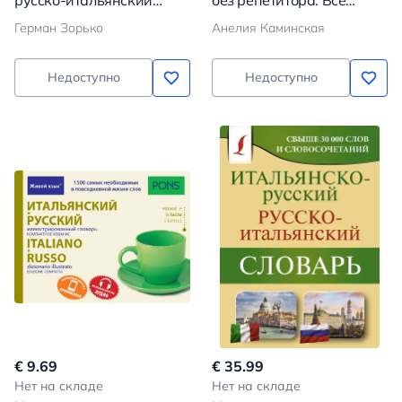
русско-итальянский
без репетитора. Все
словарь
сложности в простых
Герман Зорько
Анелия Каминская
схемах
Недоступно
Недоступно
€ 9.69
€ 35.99
Нет на складе
Нет на складе