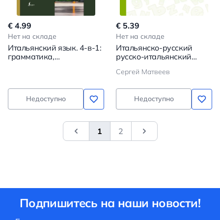
€ 4.99
€ 5.39
Нет на складе
Нет на складе
Итальянский язык. 4-в-1:
Итальянско-русский
грамматика,
русско-итальянский
разговорник,
словарь с
Сергей Матвеев
итальянско-русский
произношением
словарь, русско-
итальянский словарь
Недоступно
Недоступно
1
2
&laquo; Previous
Next
Подпишитесь на наши новости!