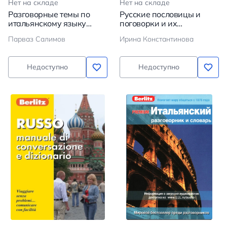
Нет на складе
Нет на складе
Разговорные темы по
Русские пословицы и
итальянскому языку
поговорки и их
(Argomenti di
итальянские аналоги
Парваз Салимов
Ирина Константинова
conversazione in italiano).
Учебное пособие
Недоступно
Недоступно