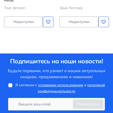
Reise
Tove Jansson
Эрих Кестнер
Недоступно
Недоступно
Подпишитесь на наши новости!
Будьте первыми, кто узнает о наших актуальных
скидках, предложениях и новинках!
Я согласен с
условиями использования
и
политикой
конфиденциальности
Подписаться