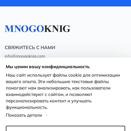
СВЯЖИТЕСЬ С НАМИ
info@mnogoknig.com
+371 27-27-27-47
(08:00 – 20:00 UTC+2)
Мы ценим вашу конфиденциальность
Rīga, Augusta Deglava 69d, LV-1082
Наш сайт использует файлы cookie для оптимизации
вашего опыта. Эти небольшие текстовые файлы
О нас
Политика
помогают нам анализировать, как пользователи
конфиденциальности
взаимодействуют с сайтом, и позволяют
Магазины
персонализировать контент и улучшать
Условия использования
функциональность.
Доставка и оплата
Декларация о доступности
Показать детали
Карты лояльности
Возврат товара
Оптовым покупателям