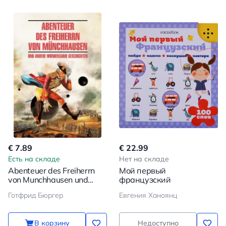
€ 7.89
€ 22.99
Есть на складе
Нет на складе
Abenteuer des Freiherrn
Мой первый
von Munchhausen und
французский
andere wundersame
Готфрид Бюргер
Евгения Ханоянц
geschichten
В корзину
Недоступно