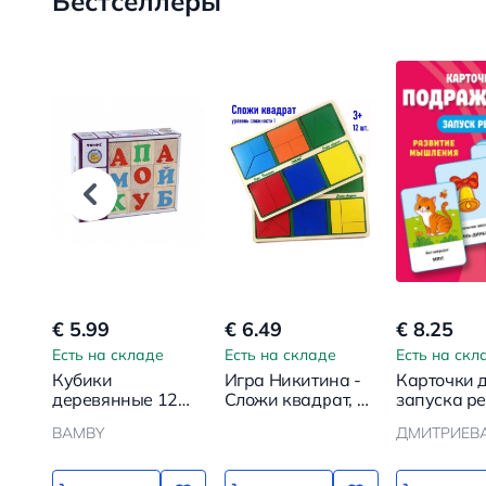
Бестселлеры
€ 5.99
€ 6.49
€ 8.25
Есть на складе
Есть на складе
Есть на скл
Кубики
Игра Никитина -
Карточки 
деревянные 12
Сложи квадрат, 1
запуска р
шт. Алфавит
уровень
Подражал
BAMBY
ДМИТРИЕВА 
сложности