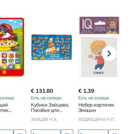
€ 131.80
€ 1.39
€ 9
 складе
Есть на складе
Есть на складе
Ест
щий
Кубики Зайцева.
Набор карточек
Му
етик
Пособие для
Эмоции
игр
-ворона
обучения чтению
Вес
ЗАЙЦЕВ Н.А.
ХОДЮШИНА Н.П.
с двух лет
Дис
мул