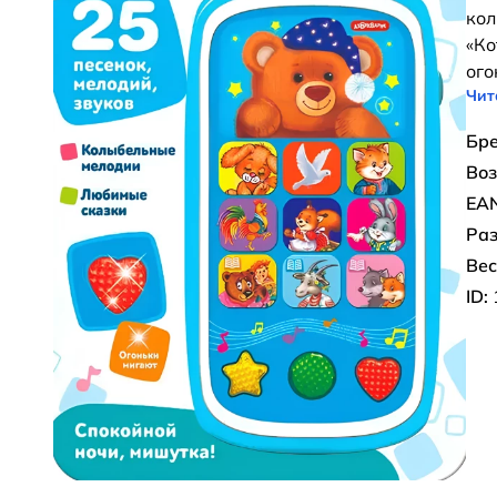
кол
«Ко
ого
Чит
Бре
Воз
EAN
Раз
Вес
ID: