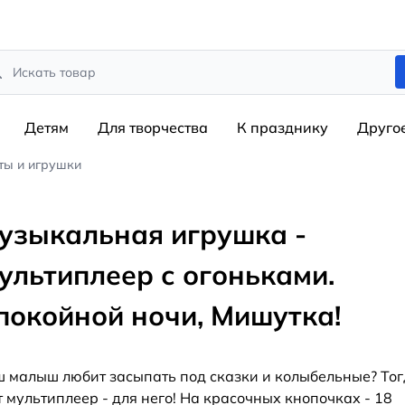
rch
Детям
Для творчества
К празднику
Друго
ты и игрушки
узыкальная игрушка -
ультиплеер с огоньками.
покойной ночи, Мишутка!
 малыш любит засыпать под сказки и колыбельные? То
т мультиплеер - для него! На красочных кнопочках - 18