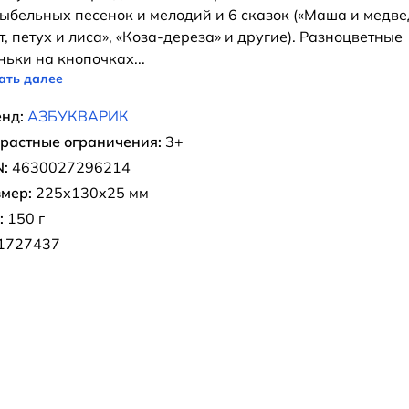
ыбельных песенок и мелодий и 6 сказок («Маша и медве
т, петух и лиса», «Коза-дереза» и другие). Разноцветные
ньки на кнопочках
...
ать далее
нд:
АЗБУКВАРИК
растные ограничения:
3+
:
4630027296214
мер:
225х130х25 мм
:
150 г
1727437