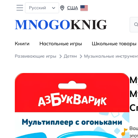
Open menu
Русский
США
Sea
Книги
Настольные игры
Школьные товары
Развивающие игры
Детям
Музыкальные инструмен
М
М
С
Ваш
это