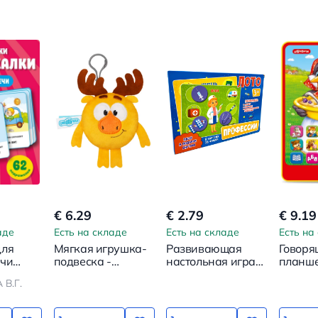
€ 6.29
€ 2.79
€ 9.19
аде
Есть на складе
Есть на складе
Есть на
для
Мягкая игрушка-
Развивающая
Говоря
ечи
подвеска -
настольная игра -
планш
ки
Смешарики.
Лото. Профессии
Сорока
В.Г.
Лосяш