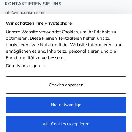
KONTAKTIEREN SIE UNS
info@mnogoknig.com
+371 27-27-27-47
(08:00 – 20:00 UTC+2)
Wir schätzen Ihre Privatsphäre
Rīga, Augusta Deglava 69d, LV-1082
Unsere Website verwendet Cookies, um Ihr Erlebnis zu
optimieren. Diese kleinen Textdateien helfen uns zu
Über uns
Privacy Policy
analysieren, wie Nutzer mit der Website interagieren, und
ermöglichen es uns, Inhalte zu personalisieren und die
Geschäfte
Geschäftsbedingungen
Funktionalität zu verbessern.
Lieferung und Zahlung
Erklärung zur Barrierefreiheit
Details anzeigen
Treuekarten
Rückgabe von Waren
Cookies anpassen
Für Großhandelskunden
Cookie-Einstellungen
Nur notwendige
Nicht verfügbar
Alle Cookies akzeptieren
© 2011-2026
MNOGOKNIG
. All Rights Reserved.