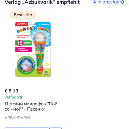
Verlag „Azbukvarik“ empfiehlt
Alle anzeigen
Bestseller
€ 8.19
verfügbar
Детский микрофон "Пой
со мной" - Песенки
веселых мультяшек
АЗБУКВАРИК