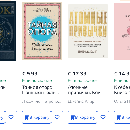
€ 9.99
€ 12.39
€ 14.9
аде
Есть на складе
Есть на складе
Есть на
Как
Тайная опора.
Атомные
К себе
Привязанность в
привычки. Как
Книга о
цию
жизни ребенка
приобрести
ценить
Людмила Петрановская
Джеймс Клир
Ольга 
хорошие
себя
привычки
ну
В корзину
В корзину
В к