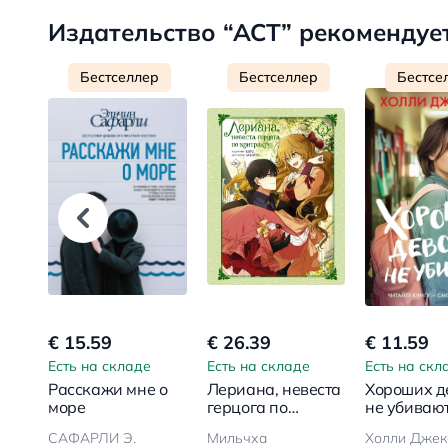
Издательство “АСТ” рекомендуе
Бестселлер
Бестселлер
Бестсе
€ 15.59
€ 26.39
€ 11.59
Есть на складе
Есть на складе
Есть на скл
Расскажи мне о
Лериана, невеста
Хороших д
море
герцога по
не убиваю
контракту. Том 2
САФАРЛИ Э.
Мильчха
Холли Джек