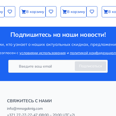
ну
В корзину
В корзину
В к
Подпишитесь на наши новости!
и, кто узнает о наших актуальных скидках, предложени
согласен с
условиями использования
и
политикой конфиденциал
Подписаться
СВЯЖИТЕСЬ С НАМИ
info@mnogoknig.com
+371 27-27-27-47
(08:00 – 20:00 UTC+2)