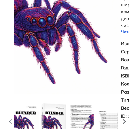
шир
ком
диз
чис
Чит
Изд
Сер
Воз
Год
ISB
Кол
Раз
Тип
Вес
ID: