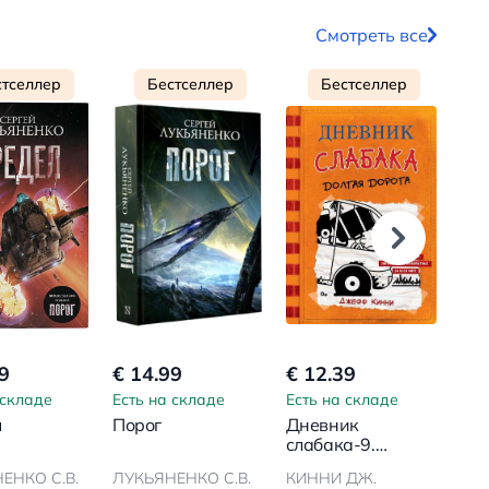
Смотреть все
стселлер
Бестселлер
Бестселлер
9
€ 14.99
€ 12.39
€ 2
 складе
Есть на складе
Есть на складе
Ест
л
Порог
Дневник
Лер
слабака-9.
гер
Долгая дорога
кон
ЕНКО С.В.
ЛУКЬЯНЕНКО С.В.
КИННИ ДЖ.
Мил