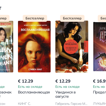
т
ллер
Бестселлер
Бестселлер
Бе
€ 12.29
€ 12.29
€ 16.9
аде
Есть на складе
Есть на складе
Есть на
евочек
Воспламеняющая
Увидимся в
Преде
т
августе
сон
КИНГ С.
Габриэль Гарсиа Маркес
ЛУКЬЯН