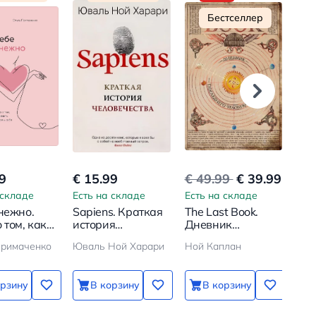
Бестселлер
9
€ 15.99
€ 49.99
€ 39.99
€ 1
 складе
Есть на складе
Есть на складе
Ест
 нежно.
Sapiens. Краткая
The Last Book.
12 
 том, как
история
Дневник
Как
 и беречь
человечества
последнего
сде
Примаченко
Юваль Ной Харари
Ной Каплан
человека на
чем
Земле
усп
мес
орзину
В корзину
В корзину