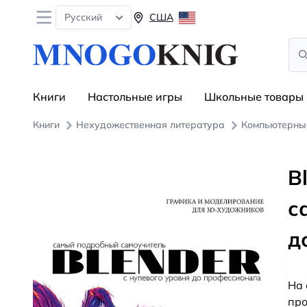
Open menu
Русский
США
Sea
Книги
Настольные игры
Школьные товары
Книги
Нехудожественная литература
Компьютерные
B
с
д
На 
про