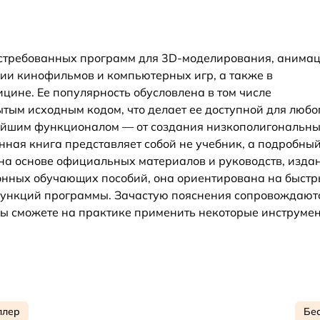
остребованных программ для 3D-моделирования, анима
ии кинофильмов и компьютерных игр, а также в
ине. Ее популярность обусловлена в том числе
тым исходным кодом, что делает ее доступной для любо
щнейшим функционалом — от создания низкополигональн
ная книга представляет собой не учебник, а подробны
й на основе официальных материалов и руководств, изда
онных обучающих пособий, она ориентирована на быст
ункций программы. Зачастую пояснения сопровождают
ы сможете на практике применить некоторые инструмен
ллер
Бе