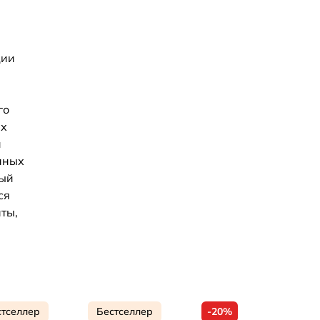
ции
го
ых
й
нных
рый
ся
ты,
стселлер
Бестселлер
-20%