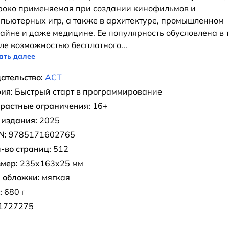
око применяемая при создании кинофильмов и
пьютерных игр, а также в архитектуре, промышленном
айне и даже медицине. Ее популярность обусловлена в 
ле возможностью бесплатного
...
ать далее
ательство:
АСТ
ия:
Быстрый старт в программирование
растные ограничения:
16+
 издания:
2025
N:
9785171602765
-во страниц:
512
мер:
235х163х25 мм
 обложки:
мягкая
:
680 г
1727275