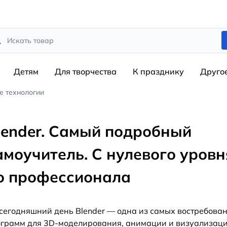
rch
Детям
Для творчества
К празднику
Друго
 технологии
lender. Самый подробный
амоучитель. С нулевого уровн
о профессионала
сегодняшний день Blender — одна из самых востребова
грамм для 3D-моделирования, анимации и визуализаци