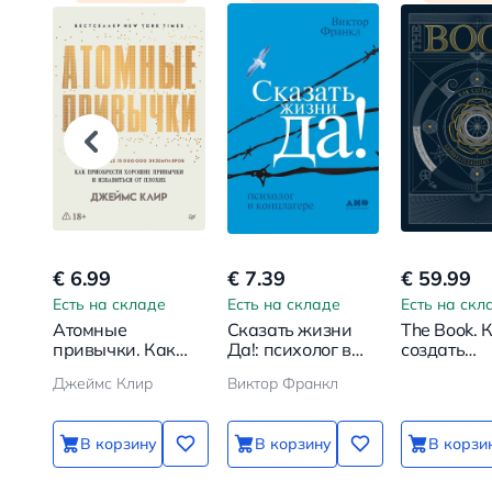
€ 6.99
€ 7.39
€ 59.99
Есть на складе
Есть на складе
Есть на скл
Атомные
Сказать жизни
The Book. 
привычки. Как
Да!: психолог в
создать
приобрести
концлагере
цивилиза
Джеймс Клир
Виктор Франкл
хорошие
заново
привычки и
избавиться от
В корзину
В корзину
В корзи
плохих