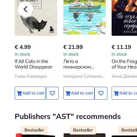
€ 4.99
€ 21.99
€ 11.19
In stock
In stock
In stock
If All Cats in the
Лето в
On the Fra
World Disappear
пионерском
of Your Hea
галстуке
Гэнки Кавамура
Катерина Сильванова, Елена Малисова
Анна Джей
Add to cart
Add to cart
Add to c
Publishers "AST" recommends
Bestseller
Bestseller
Bestsel