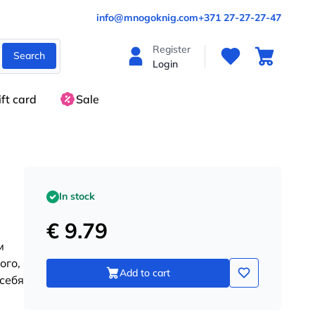
info@mnogoknig.com
+371 27-27-27-47
Register
Search
Login
ift card
Sale
In stock
€ 9.79
м
ого,
Add to cart
себя