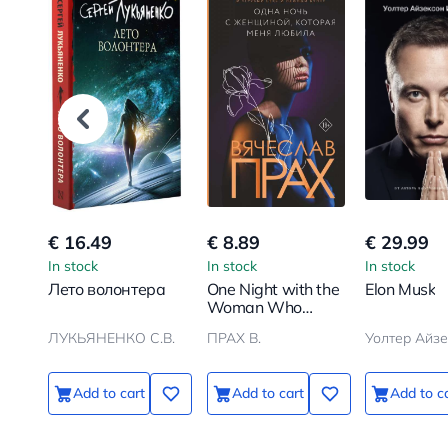
€ 16.49
€ 8.89
€ 29.99
In stock
In stock
In stock
Лето волонтера
One Night with the
Elon Musk
Woman Who
Loved Me
ЛУКЬЯНЕНКО С.В.
ПРАХ В.
Уолтер Айзе
Add to cart
Add to cart
Add to c