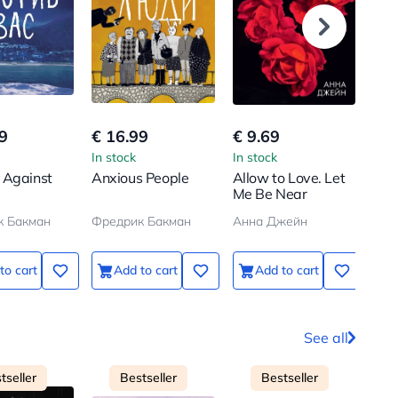
9
€ 16.99
€ 9.69
€ 1
In stock
In stock
In s
 Against
Anxious People
Allow to Love. Let
You
Me Be Near
Bro
к Бакман
Фредрик Бакман
Анна Джейн
Анн
to cart
Add to cart
Add to cart
See all
tseller
Bestseller
Bestseller