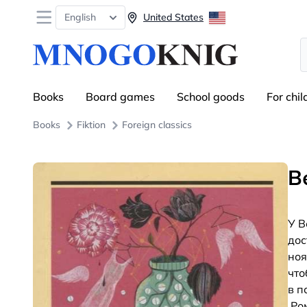
Open menu
English
United States
S
Books
Board games
School goods
For chil
Books
Fiktion
Foreign classics
В
У В
дос
ноя
что
в п
.Ро