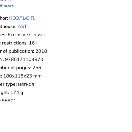
d more
hor:
КОЭЛЬО П.
nthouse:
AST
ies:
Exclusive Classic
 restrictions:
16+
r of publication:
2018
N:
9785171104870
ber of pages:
256
:
180x115x23 mm
er type:
мягкая
ght:
174 g
298901