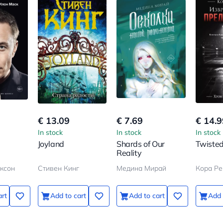
€ 13.09
€ 7.69
€ 14.9
In stock
In stock
In stock
Joyland
Shards of Our
Twisted
Reality
ксон
Стивен Кинг
Медина Мирай
Кора Ре
art
Add to cart
Add to cart
Add 