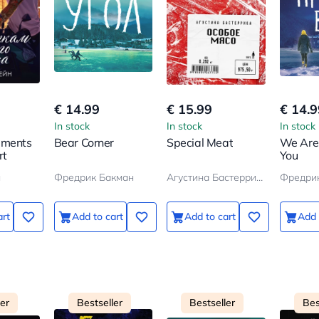
€ 14.99
€ 15.99
€ 14.9
In stock
In stock
In stock
gments
Bear Corner
Special Meat
We Are
rt
You
н
Фредрик Бакман
Агустина Бастеррика
Фредри
art
Add to cart
Add to cart
Add 
ler
Bestseller
Bestseller
Bes