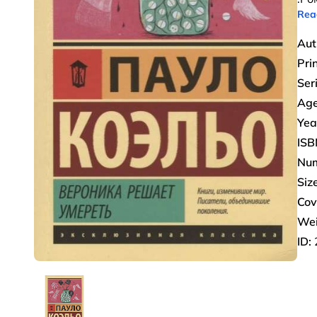
Rea
Aut
Pri
Ser
Age
Yea
ISB
Num
Size
Cov
Wei
ID: