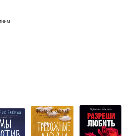
одним
и