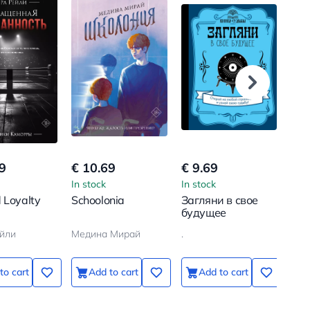
9
€ 10.69
€ 9.69
€ 1
In stock
In stock
In s
 Loyalty
Schoolonia
Загляни в свое
Wal
будущее
Hor
You
йли
Медина Мирай
.
ЗУБ
Wom
Par
to cart
Add to cart
Add to cart