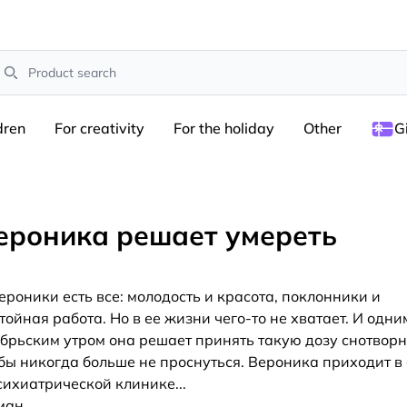
earch
dren
For creativity
For the holiday
Other
G
ероника решает умереть
ероники есть все: молодость и красота, поклонники и
тойная работа. Но в ее жизни чего-то не хватает. И одни
брьским утром она решает принять такую дозу снотворн
бы никогда больше не проснуться. Вероника приходит в 
сихиатрической клинике...
ман,
...