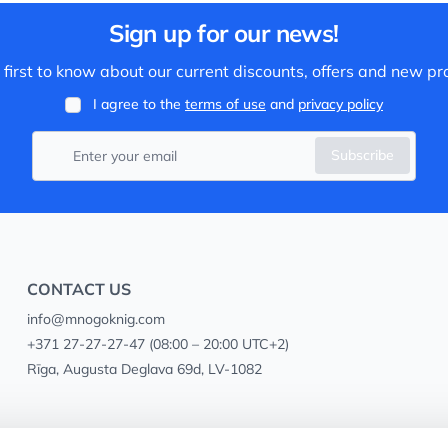
Sign up for our news!
 first to know about our current discounts, offers and new pr
I agree to the
terms of use
and
privacy policy
Subscribe
CONTACT US
info@mnogoknig.com
+371 27-27-27-47
(08:00 – 20:00 UTC+2)
Rīga, Augusta Deglava 69d, LV-1082