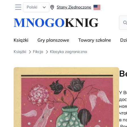
Open menu
Polski
Stany Zjednoczone
Sea
Książki
Gry planszowe
Towary szkolne
Dz
Książki
Fikcja
Klasyka zagraniczna
В
У В
дос
ноя
что
в п
.Ро