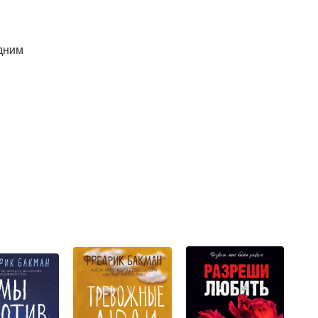
одним
и