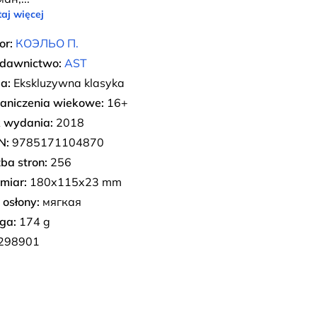
aj więcej
or:
КОЭЛЬО П.
dawnictwo:
AST
ia:
Ekskluzywna klasyka
aniczenia wiekowe:
16+
 wydania:
2018
N:
9785171104870
zba stron:
256
miar:
180x115x23 mm
 osłony:
мягкая
ga:
174 g
298901