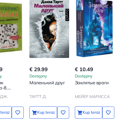
9
€ 29.99
€ 10.49
y
Dostępny
Dostępny
ик
Маленький друг
Заклятые враги
а-8.
 невезения
ДЖ.
ТАРТТ Д.
МЕЙЕР МАРИССА
teraz
Kup teraz
Kup teraz