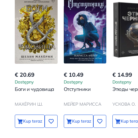
€ 20.69
€ 10.49
€ 14.99
Dostępny
Dostępny
Dostępny
Боги и чудовища
Отступники
Этюды чер
МАХЁРИН Ш.
МЕЙЕР МАРИССА
УСКОВА О.
Kup teraz
Kup teraz
Kup tera