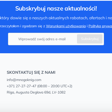
Subskrybuj nasze aktualności!
tóry dowie się o naszych aktualnych rabatach, ofertach i 
rzeczytałem i zgadzam się z
Warunkami użytkowania
i
Polityką prywa
Subskrybuj
SKONTAKTUJ SIĘ Z NAMI
info@mnogoknig.com
+371 27-27-27-47
(08:00 – 20:00 UTC+2)
Rīga, Augusta Deglava 69d, LV-1082