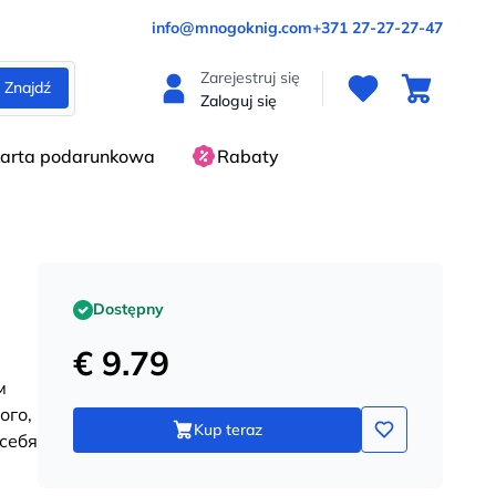
info@mnogoknig.com
+371 27-27-27-47
Zarejestruj się
Znajdź
Zaloguj się
arta podarunkowa
Rabaty
Dostępny
€ 9.79
м
ого,
Kup teraz
себя