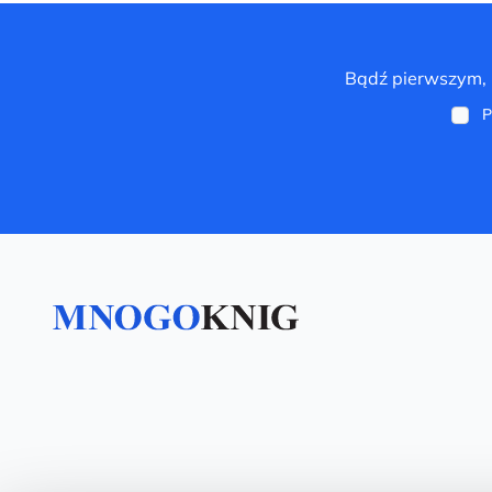
Bądź pierwszym, k
P