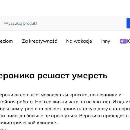
rch
ieciom
Za kreatywność
Na wakacje
Inny
K
ероника решает умереть
ероники есть все: молодость и красота, поклонники и
тойная работа. Но в ее жизни чего-то не хватает. И одни
брьским утром она решает принять такую дозу снотворн
бы никогда больше не проснуться. Вероника приходит в 
сихиатрической клинике...
ман,
...