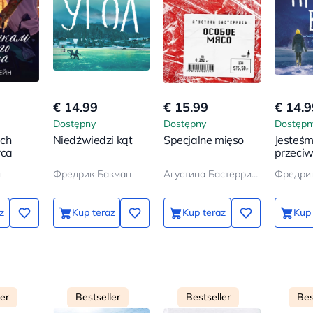
€ 14.99
€ 15.99
€ 14.9
Dostępny
Dostępny
Dostępn
ch
Niedźwiedzi kąt
Specjalne mięso
Jesteś
rca
przeci
н
Фредрик Бакман
Агустина Бастеррика
Фредри
z
Kup teraz
Kup teraz
Kup 
ler
Bestseller
Bestseller
Bes