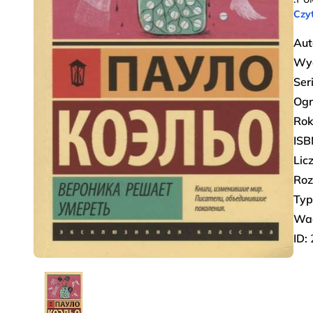
Czyt
Aut
Wy
Ser
Ogr
Rok
ISB
Lic
Roz
Typ
Wa
ID: