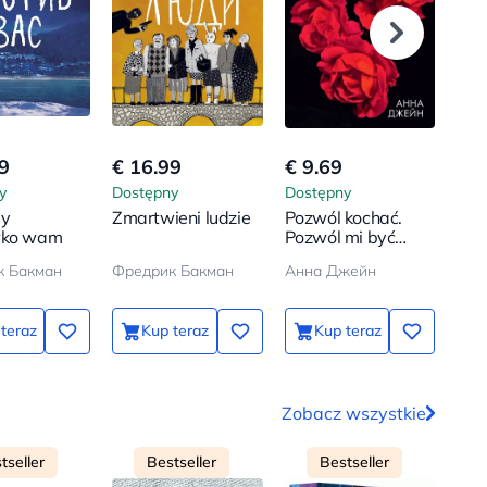
9
€ 16.99
€ 9.69
€ 1
y
Dostępny
Dostępny
Dos
my
Zmartwieni ludzie
Pozwól kochać.
Bab
wko wam
Pozwól mi być
pow
blisko
sied
к Бакман
Фредрик Бакман
Анна Джейн
Нас
teraz
Kup teraz
Kup teraz
Zobacz wszystkie
tseller
Bestseller
Bestseller