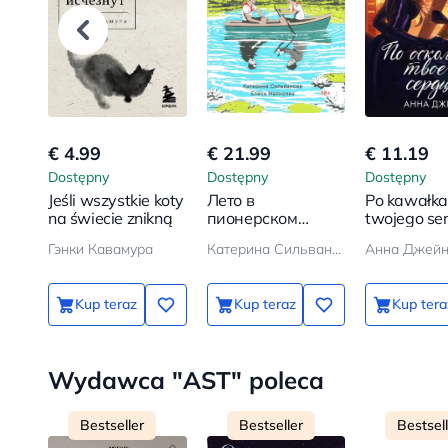
€ 4.99
€ 21.99
€ 11.19
Dostępny
Dostępny
Dostępny
Jeśli wszystkie koty
Лето в
Po kawałka
na świecie znikną
пионерском
twojego se
галстуке
Гэнки Кавамура
Катерина Сильванова, Елена Малисова
Анна Джей
Kup teraz
Kup teraz
Kup tera
Wydawca "AST" poleca
Bestseller
Bestseller
Bestsel