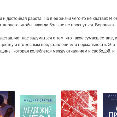
и и достойная работа. Но в ее жизни чего-то не хватает. И 
отворного, чтобы никогда больше не проснуться. Вероника
аставляет нас задуматься о том, что такое сумасшествие, 
обществу и его косным представлениям о нормальности. Эта
щины, которая колеблется между отчаянием и свободой, и