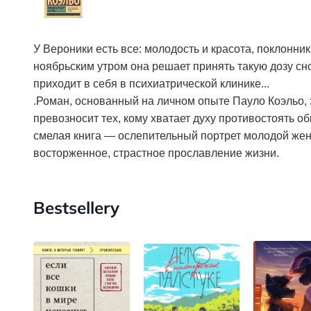
У Вероники есть все: молодость и красота, поклонник
ноябрьским утром она решает принять такую дозу сн
приходит в себя в психиатрической клинике...
.Роман, основанный на личном опыте Пауло Коэльо, з
превозносит тех, кому хватает духу противостоять 
смелая книга — ослепительный портрет молодой жен
восторженное, страстное прославление жизни.
Bestsellery