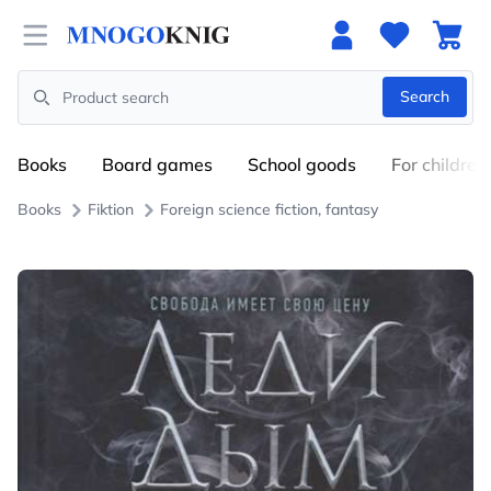
Open menu
Search
Search
Books
Board games
School goods
For children
Books
Fiktion
Foreign science fiction, fantasy