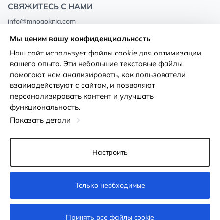
СВЯЖИТЕСЬ С НАМИ
info@mnogoknig.com
+371 27-27-27-47
(08:00 – 20:00 UTC+2)
Мы ценим вашу конфиденциальность
Rīga, Augusta Deglava 69d, LV-1082
Наш сайт использует файлы cookie для оптимизации
вашего опыта. Эти небольшие текстовые файлы
О нас
Политика
помогают нам анализировать, как пользователи
конфиденциальности
взаимодействуют с сайтом, и позволяют
Магазины
персонализировать контент и улучшать
Условия использования
функциональность.
Доставка и оплата
Декларация о доступности
Показать детали
Карты лояльности
Возврат товара
Оптовым покупателям
Настроить
Настройки файлов cookie
Только необходимые
Недоступно
Принять все файлы cookie