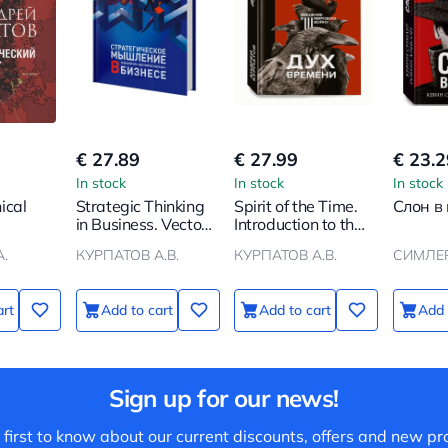
€ 27.89
€ 27.99
€ 23.2
In stock
In stock
In stock
ical
Strategic Thinking
Spirit of the Time.
Слон в 
in Business. Vector
Introduction to the
Ring Technology
Third World War
.
КУРПАТОВ А.В.
КУРПАТОВ А.В.
art
Add to cart
Add to cart
Add 
Sign up for our news!
 first to know about our current discounts, offers and new pr