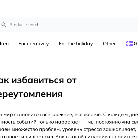
earch
dren
For creativity
For the holiday
Other
G
ак избавиться от
ереутомления
 мир становится всё сложнее, всё жестче. С каждым дн
тность событий только нарастает — мы постоянно «на св
аем множество проблем, уровень стресса зашкаливает,
атывает и лишает сил. Как в такой ситуации справиться 