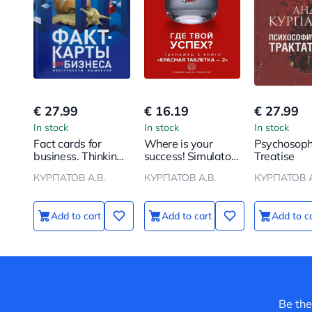
€ 27.99
€ 16.19
€ 27.99
In stock
In stock
In stock
Fact cards for
Where is your
Psychosoph
business. Thinking
success! Simulator
Treatise
tools
for the book Red
КУРПАТОВ А.В.
КУРПАТОВ А.В.
КУРПАТОВ А
Pill - 2
Add to cart
Add to cart
Add to c
Be the