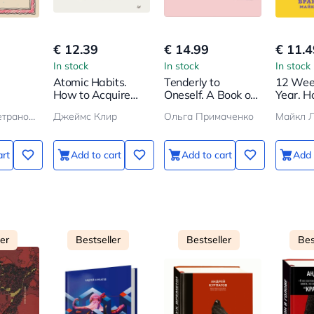
€ 12.39
€ 14.99
€ 11.4
In stock
In stock
In stock
Atomic Habits.
Tenderly to
12 Week
How to Acquire
Oneself. A Book on
Year. H
 in a
Good Habits
How to Appreciate
Achieve
Людмила Петрановская
Джеймс Клир
Ольга Примаченко
and Cherish
Weeks 
Yourself
Others 
Months
art
Add to cart
Add to cart
Add 
ler
Bestseller
Bestseller
Bes