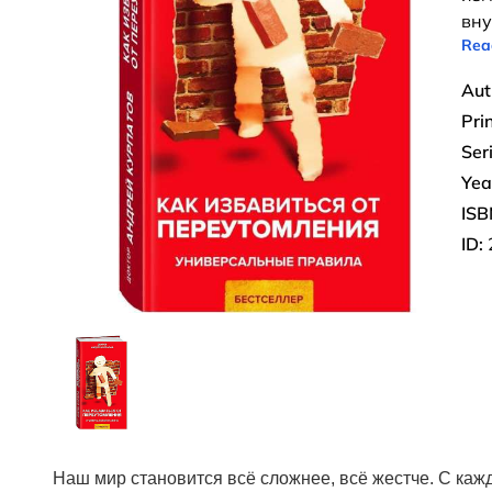
вну
Rea
Aut
Pri
Ser
Yea
ISB
ID:
Наш мир становится всё сложнее, всё жестче. С ка