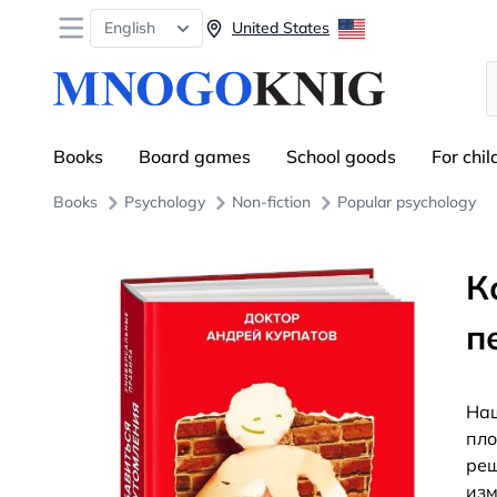
Open menu
English
United States
S
Books
Board games
School goods
For chil
Books
Psychology
Non-fiction
Popular psychology
К
п
Наш
пло
реш
изм