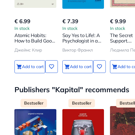
€ 6.99
€ 7.39
€ 9.99
In stock
In stock
In stock
Atomic Habits:
Say Yes to Life!: A
The Secret
How to Build Good
Psychologist in a
Support.
Habits and Break
Concentration
Attachment
Джеймс Клир
Виктор Франкл
Bad Ones
Camp
Child's Life
Add to cart
Add to cart
Add to c
Publishers "Kapital" recommends
Bestseller
Bestseller
Bestsel