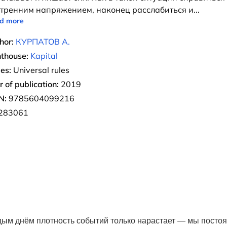
тренним напряжением, наконец расслабиться и
...
d more
hor:
КУРПАТОВ А.
nthouse:
Kapital
ies:
Universal rules
r of publication:
2019
N:
9785604099216
283061
ждым днём плотность событий только нарастает — мы посто