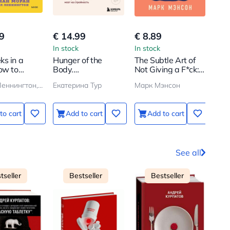
9
€ 14.99
€ 8.89
€ 2
In stock
In stock
In s
s in a
Hunger of the
The Subtle Art of
Thin
ow to
Body.
Not Giving a F*ck:
Dec
 More in 12
Psychosomatics of
A Paradoxical
Майкл Леннингтон, Брайан Моран
Екатерина Тур
Марк Мэнсон
КАН
Than
Excess Weight.
Way to Live a
Do in 12
How to Stop
Happy Life
Comforting Yourself
to cart
Add to cart
Add to cart
with Food and
Reprogram Your
Brain for Slimness
See all
tseller
Bestseller
Bestseller