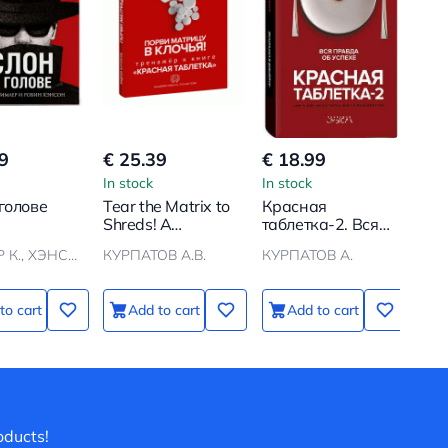
9
€ 25.39
€ 18.99
In stock
In stock
голове
Tear the Matrix to
Красная
Shreds! A
таблетка-2. Вся
Workbook to the
правда об успехе
СИМЛЕР К., ХЭНСОН Р.
КУРПАТОВ А.В.
КУРПАТОВ А.
Book Red Pill
to cart
Add to cart
Add to cart
oducts!