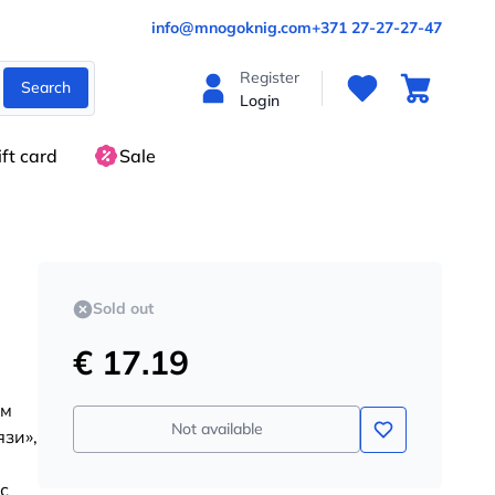
info@mnogoknig.com
+371 27-27-27-47
Register
Search
Login
ift card
Sale
Sold out
€ 17.19
ём
Not available
язи»,
с