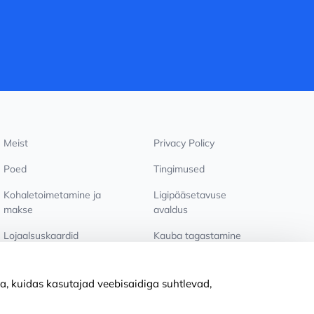
Meist
Privacy Policy
Poed
Tingimused
Kohaletoimetamine ja
Ligipääsetavuse
makse
avaldus
Lojaalsuskaardid
Kauba tagastamine
PÕHJUST KOOSTÖÖKS
Küpsiste seaded
a, kuidas kasutajad veebisaidiga suhtlevad,