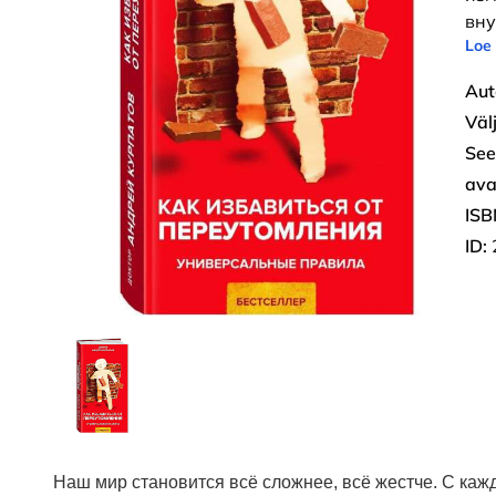
вну
Loe
Aut
Väl
See
ava
ISB
ID:
Наш мир становится всё сложнее, всё жестче. С ка