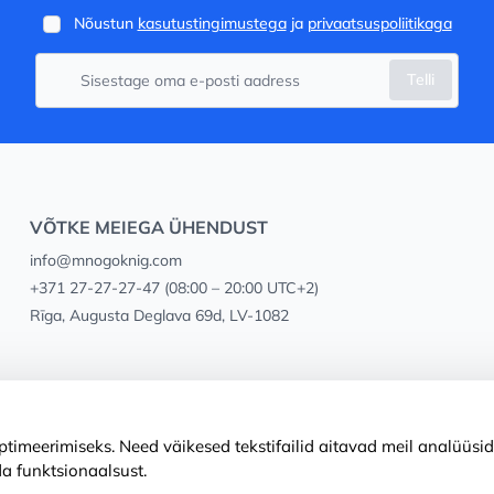
Nõustun
kasutustingimustega
ja
privaatsuspoliitikaga
Telli
VÕTKE MEIEGA ÜHENDUST
info@mnogoknig.com
+371 27-27-27-47
(08:00 – 20:00 UTC+2)
Rīga, Augusta Deglava 69d, LV-1082
timeerimiseks. Need väikesed tekstifailid aitavad meil analüüsid
a funktsionaalsust.