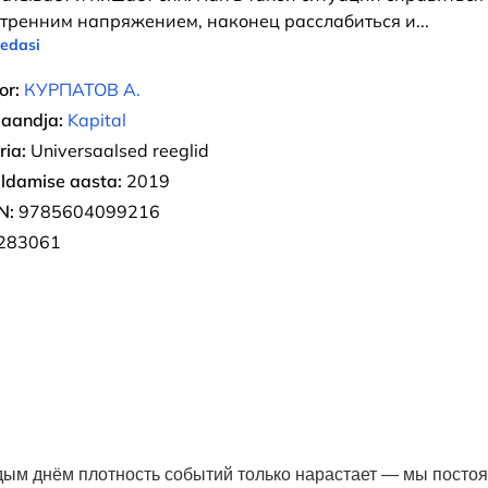
тренним напряжением, наконец расслабиться и
...
 edasi
or:
КУРПАТОВ А.
jaandja:
Kapital
ria:
Universaalsed reeglid
ldamise aasta:
2019
N:
9785604099216
283061
ждым днём плотность событий только нарастает — мы посто