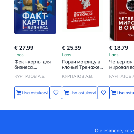
€ 27.99
€ 25.39
€ 18.79
Laos
Laos
Laos
Факт-карты для
Порви матрицу в
Четвертая
бизнеса.
клочья! Тренажер
мировая в
Инструменты
к книге Красная
Будущее у
КУРПАТОВ А.В.
КУРПАТОВ А.В.
КУРПАТОВ А
мышления
таблетка
рядом
Lisa ostukorvi
Lisa ostukorvi
Lisa ostu
Ole esimene, kes 