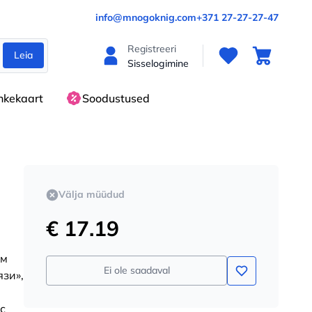
info@mnogoknig.com
+371 27-27-27-47
Registreeri
Leia
Sisselogimine
nkekaart
Soodustused
Välja müüdud
€ 17.19
ём
Ei ole saadaval
язи»,
с