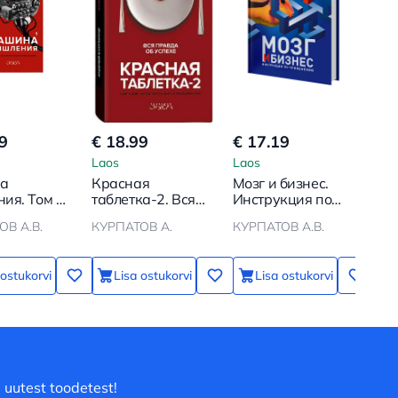
9
€ 18.99
€ 17.19
Laos
Laos
а
Красная
Мозг и бизнес.
ия. Том 1-
таблетка-2. Вся
Инструкция по
правда об успехе
применению
В А.В.
КУРПАТОВ А.
КУРПАТОВ А.В.
 ostukorvi
Lisa ostukorvi
Lisa ostukorvi
 uutest toodetest!