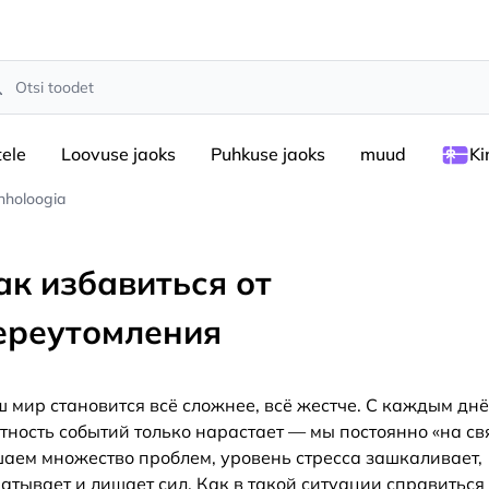
rch
tele
Loovuse jaoks
Puhkuse jaoks
muud
Ki
hholoogia
ак избавиться от
ереутомления
 мир становится всё сложнее, всё жестче. С каждым дн
тность событий только нарастает — мы постоянно «на св
аем множество проблем, уровень стресса зашкаливает,
атывает и лишает сил. Как в такой ситуации справиться 