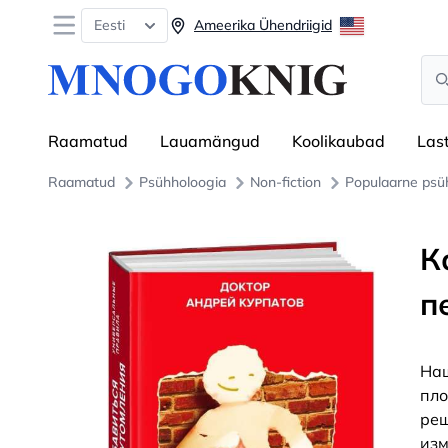
Open menu
Eesti
Ameerika Ühendriigid
Sea
Raamatud
Lauamängud
Koolikaubad
Las
Raamatud
Psühholoogia
Non-fiction
Populaarne psü
К
п
Наш
пло
реш
изм