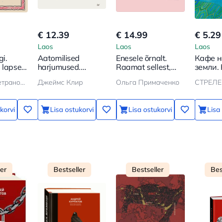
€ 12.39
€ 14.99
€ 5.29
Laos
Laos
Laos
gi.
Aatomilised
Enesele õrnalt.
Кафе н
 lapse
harjumused.
Raamat sellest,
земли.
Kuidas omandada
kuidas end
перест
Людмила Петрановская
Джеймс Клир
Ольга Примаченко
СТРЕЛЕ
häid harjumusi
väärtustada ja
по теч
hoida
вспомн
ты жив
korvi
Lisa ostukorvi
Lisa ostukorvi
Lisa
ler
Bestseller
Bestseller
Bes