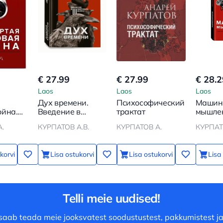
€ 27.99
€ 27.99
€ 28.2
Laos
Laos
Laos
Дух времени.
Психософический
Машин
ойна.
Введение в
трактат
мышлен
же
Третью мировую
2
.
КУРПАТОВ А.В.
КУРПАТОВ А.
КУРПАТО
войну
korvi
Lisa ostukorvi
Lisa ostukorvi
Lisa
Telli meie uudised!
saab teada meie jooksvatest soodustustest, pakkumistest ja