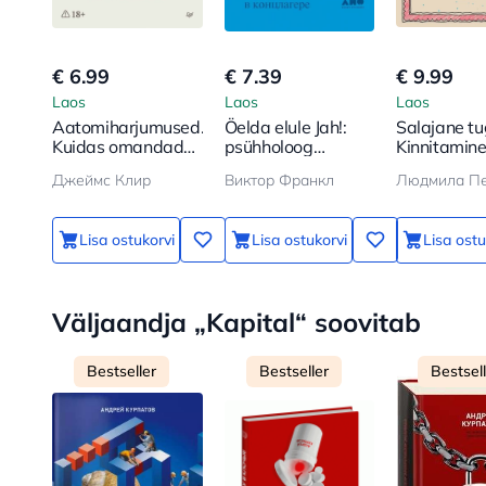
€ 6.99
€ 7.39
€ 9.99
Laos
Laos
Laos
Aatomiharjumused.
Öelda elule Jah!:
Salajane tu
Kuidas omandada
psühholoog
Kinnitamine
häid harjumusi ja
koonduslaagris
elus
Джеймс Клир
Виктор Франкл
vabaneda
halbadest
Lisa ostukorvi
Lisa ostukorvi
Lisa ostu
Väljaandja „Kapital“ soovitab
Bestseller
Bestseller
Bestsel