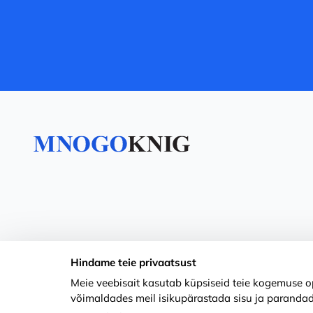
Hindame teie privaatsust
Meie veebisait kasutab küpsiseid teie kogemuse op
võimaldades meil isikupärastada sisu ja parandad