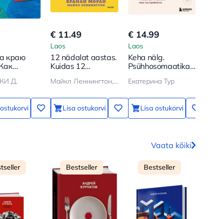
€ 11.49
€ 14.99
€ 8
Laos
Laos
Lao
а краю
12 nädalat aastas.
Keha nälg.
Pee
 Как
Kuidas 12
Psühhosomaatika
üks
ать плыть
nädalaga
üleliigse kaalu
Par
КИ Д.
Майкл Леннингтон, Брайан Моран
Екатерина Тур
Мар
ению и
saavutada rohkem,
kohta. Kuidas
elad
ить, зачем
kui teised jõuavad
lõpetada enese
ешь
12 kuuga
lohutamine toiduga
 ostukorvi
Lisa ostukorvi
Lisa ostukorvi
ja programmeerida
aju saleduseks
Vaata kõiki
tseller
Bestseller
Bestseller