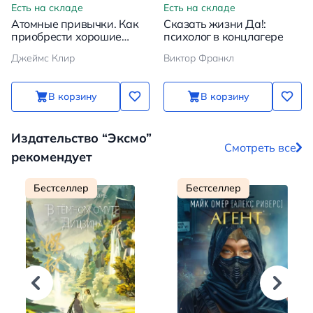
Есть на складе
Есть на складе
Атомные привычки. Как
Сказать жизни Да!:
приобрести хорошие
психолог в концлагере
привычки и избавиться от
Джеймс Клир
Виктор Франкл
плохих
В корзину
В корзину
Издательство “Эксмо”
Смотреть все
рекомендует
Бестселлер
Бестселлер