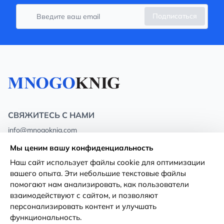
Подписаться
СВЯЖИТЕСЬ С НАМИ
info@mnogoknig.com
+371 27-27-27-47
(08:00 – 20:00 UTC+2)
Мы ценим вашу конфиденциальность
Rīga, Augusta Deglava 69d, LV-1082
Наш сайт использует файлы cookie для оптимизации
вашего опыта. Эти небольшие текстовые файлы
О нас
Политика
помогают нам анализировать, как пользователи
конфиденциальности
взаимодействуют с сайтом, и позволяют
Магазины
персонализировать контент и улучшать
Условия использования
функциональность.
Доставка и оплата