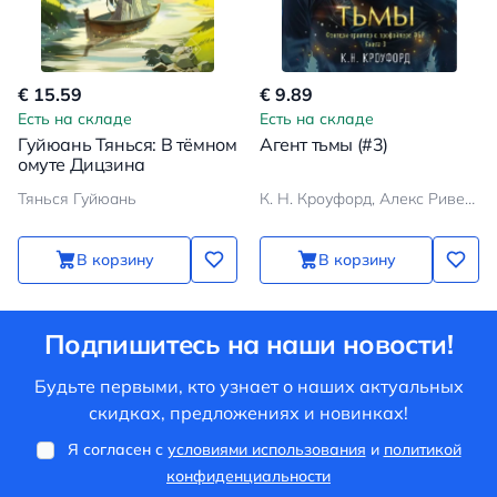
€ 15.59
€ 9.89
Есть на складе
Есть на складе
Гуйюань Тянься: В тёмном
Агент тьмы (#3)
омуте Дицзина
Тянься Гуйюань
К. Н. Кроуфорд, Алекс Риверс
В корзину
В корзину
Подпишитесь на наши новости!
Будьте первыми, кто узнает о наших актуальных
скидках, предложениях и новинках!
Я согласен с
условиями использования
и
политикой
конфиденциальности