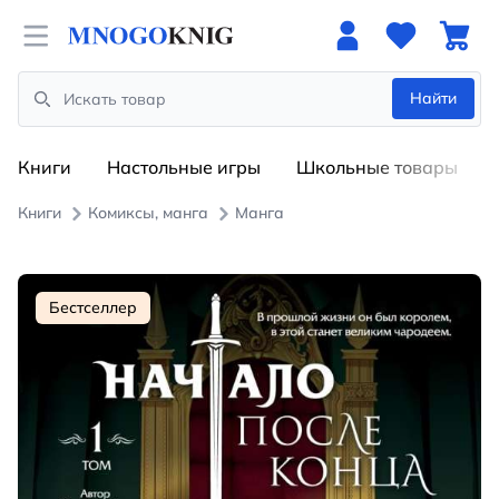
Open menu
Найти
Search
Книги
Настольные игры
Школьные товары
Книги
Комиксы, манга
Манга
Бестселлер