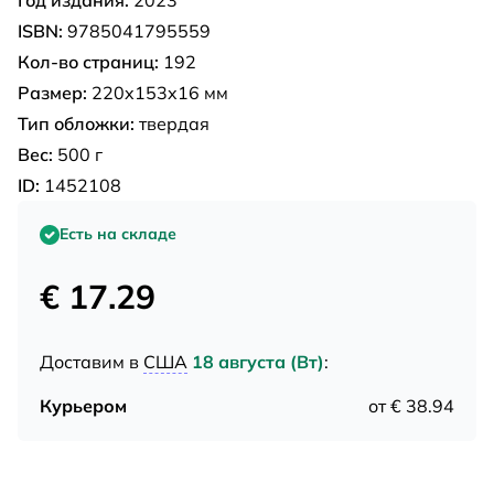
Год издания:
2023
ISBN:
9785041795559
Кол-во страниц:
192
Размер:
220x153x16 мм
Тип обложки:
твердая
Вес:
500 г
ID:
1452108
Есть на складе
€ 17.29
Доставим в
США
18 августа (Вт)
:
Курьером
от € 38.94