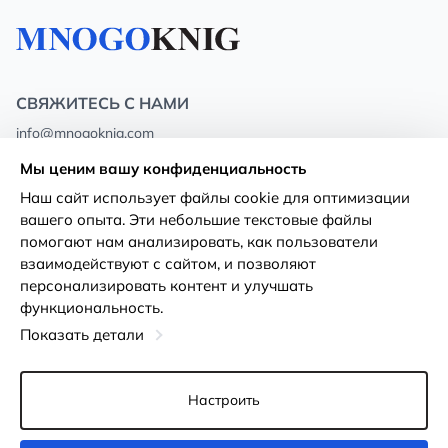
СВЯЖИТЕСЬ С НАМИ
info@mnogoknig.com
+371 27-27-27-47
(08:00 – 20:00 UTC+2)
Мы ценим вашу конфиденциальность
Rīga, Augusta Deglava 69d, LV-1082
Наш сайт использует файлы cookie для оптимизации
вашего опыта. Эти небольшие текстовые файлы
О нас
Политика
помогают нам анализировать, как пользователи
конфиденциальности
взаимодействуют с сайтом, и позволяют
Магазины
персонализировать контент и улучшать
Условия использования
функциональность.
Доставка и оплата
Декларация о доступности
Показать детали
Карты лояльности
Возврат товара
Оптовым покупателям
Настроить
Настройки файлов cookie