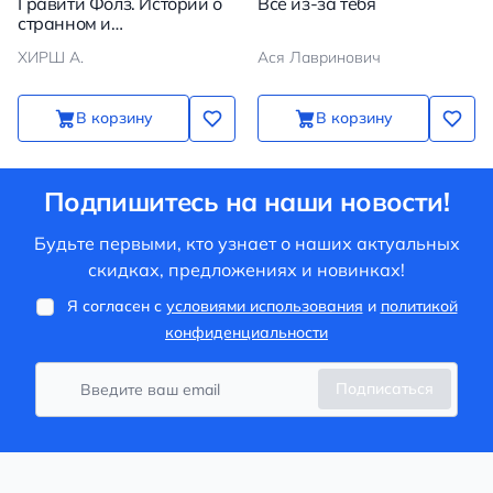
Гравити Фолз. Истории о
Все из-за тебя
странном и
необъяснимом
ХИРШ А.
Ася Лавринович
В корзину
В корзину
Подпишитесь на наши новости!
Будьте первыми, кто узнает о наших актуальных
скидках, предложениях и новинках!
Я согласен с
условиями использования
и
политикой
конфиденциальности
Подписаться