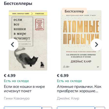
Бестселлеры
Бестселлер
€ 4.99
€ 6.99
Есть на складе
Есть на складе
Если все кошки в мире
Атомные привычки. Как
исчезнут покет
приобрести хорошие
привычки и избавиться от
Гэнки Кавамура
Джеймс Клир
плохих