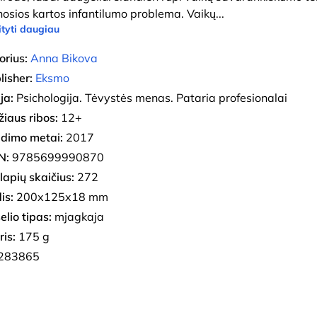
nosios kartos infantilumo problema. Vaikų
...
tyti daugiau
orius:
Anna Bikova
lisher:
Eksmo
ja:
Psichologija. Tėvystės menas. Pataria profesionalai
iaus ribos:
12+
eidimo metai:
2017
N:
9785699990870
lapių skaičius:
272
is:
200x125x18 mm
elio tipas:
mjagkaja
ris:
175 g
283865