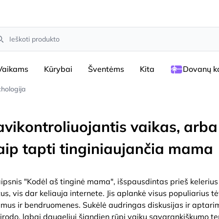
arch
Vaikams
Kūrybai
Šventėms
Kita
Dovanų ko
chologija
avikontroliuojantis vaikas, arba
aip tapti tinginiaujančia mama
aipsnis "Kodėl aš tinginė mama", išspausdintas prieš kelerius
us, vis dar keliauja internete. Jis aplankė visus populiarius t
umus ir bendruomenes. Sukėlė audringas diskusijas ir aptari
irodo, labai daugeliui šiandien rūpi vaikų savarankiškumo t