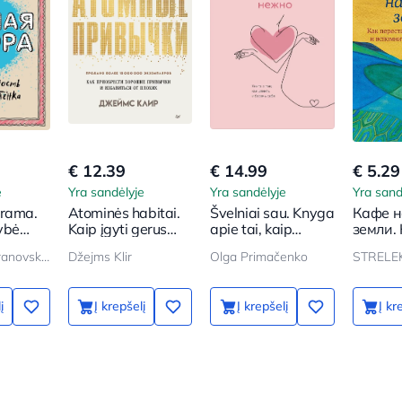
€ 12.39
€ 14.99
€ 5.29
e
Yra sandėlyje
Yra sandėlyje
Yra sand
trama.
Atominės habitai.
Švelniai sau. Knyga
Кафе н
ybė
Kaip įgyti gerus
apie tai, kaip
земли.
nime
įpročius
vertinti ir saugoti
перест
Ljudmila Petranovskaja
Džejms Klir
Olga Primačenko
STRELEK
save
по теч
вспомн
ты жив
į
Į krepšelį
Į krepšelį
Į kr