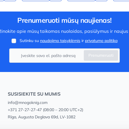
Prenumeruoti mūsų naujienas!
užinokite apie mūsų taikomas nuolaidas, pasiūlymus ir naujus
Sutinku su
naudojimo taisyklėmis
ir
privatumo politika
Prenumeruoti
SUSISIEKITE SU MUMIS
info@mnogoknig.com
+371 27-27-27-47
(08:00 – 20:00 UTC+2)
Rīga, Augusta Deglava 69d, LV-1082