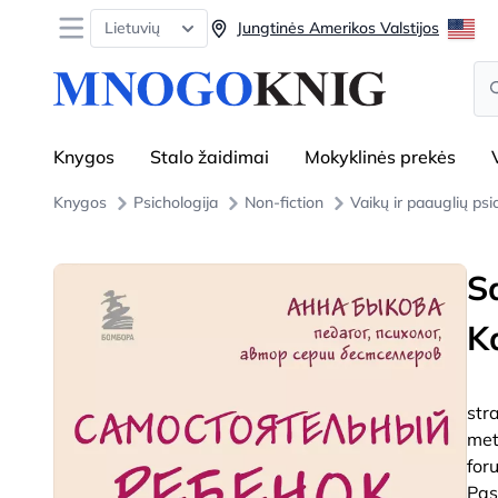
Open menu
Lietuvių
Jungtinės Amerikos Valstijos
Se
Knygos
Stalo žaidimai
Mokyklinės prekės
Knygos
Psichologija
Non-fiction
Vaikų ir paauglių psi
S
K
str
met
for
Pas