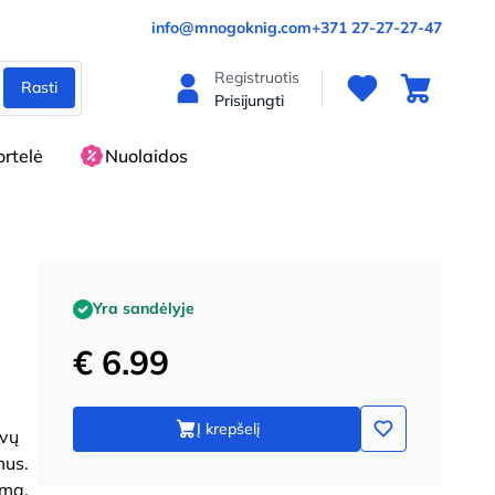
info@mnogoknig.com
+371 27-27-27-47
Registruotis
Rasti
Prisijungti
rtelė
Nuolaidos
Yra sandėlyje
€ 6.99
Į krepšelį
ėvų
mus.
ema,