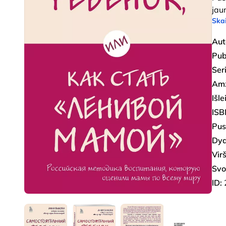
jau
Skai
Aut
Pub
Seri
Amž
Išl
ISB
Pus
Dyd
Virš
Svo
ID: