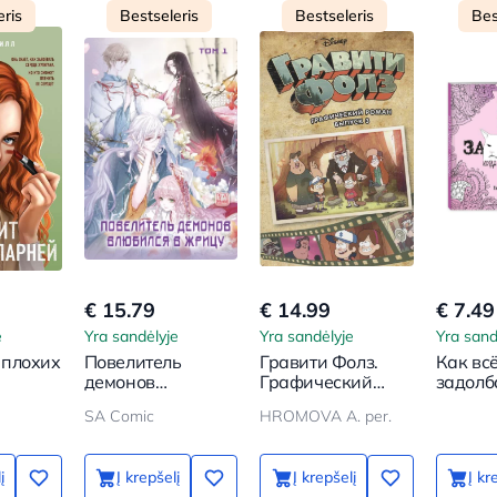
eris
Bestseleris
Bestseleris
Bes
€ 15.79
€ 14.99
€ 7.49
e
Yra sandėlyje
Yra sandėlyje
Yra sand
 плохих
Повелитель
Гравити Фолз.
Как вс
демонов
Графический
задолб
влюбился в
роман. Выпуск 3
Раскра
SA Comic
HROMOVA A. per.
жрицу. Том 1
антист
взросл
į
Į krepšelį
Į krepšelį
Į kr