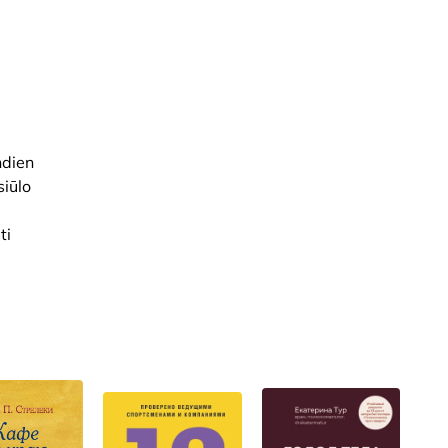
ndien
siūlo
ti