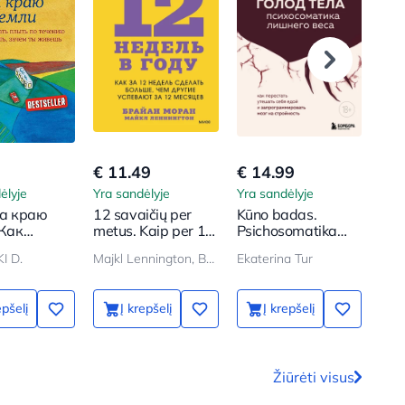
€ 11.49
€ 14.99
€ 8
ėlyje
Yra sandėlyje
Yra sandėlyje
Yra 
а краю
12 savaičių per
Kūno badas.
Plo
 Как
metus. Kaip per 12
Psichosomatika
men
ать плыть
savaičių padaryti
perteklinio svorio.
par
I D.
Majkl Lennington, Brajan Moran
Ekaterina Tur
Mar
ению и
daugiau, nei kiti
Kaip nustoti guosti
būd
ить, зачем
spėja per 12
save maistu ir
lai
ешь
mėnesių
perprogramuoti
epšelį
Į krepšelį
Į krepšelį
smegenis lieknumui
Žiūrėti visus