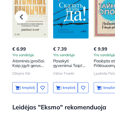
€ 6.99
€ 7.39
€ 9.99
Yra sandėlyje
Yra sandėlyje
Yra sandėlyj
Atominės įpročiai.
Pasakyti
Paslėpta a
Kaip įgyti gerus
gyvenimui Taip!:
Priklausom
įpročius ir
psichologas
vaiko gyve
Džejms Klir
Viktor Frankl
atsikratyti blogų
koncentracijos
stovykloje
Į krepšelį
Į krepšelį
Į krepšel
Leidėjas "Eksmo" rekomenduoja