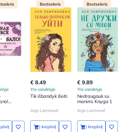
tseleris
Bestseleris
Bestseleris
€ 8.49
€ 9.89
ėlyje
Yra sandėlyje
Yra sandėlyje
ё
Tik išbandyk išeiti
Nedraugauk su
ало!
manimi. Knyga 1
ска-
Asja Lavrinovič
Asja Lavrinovič
ресс для
ых
epšelį
Į krepšelį
Į krepšelį