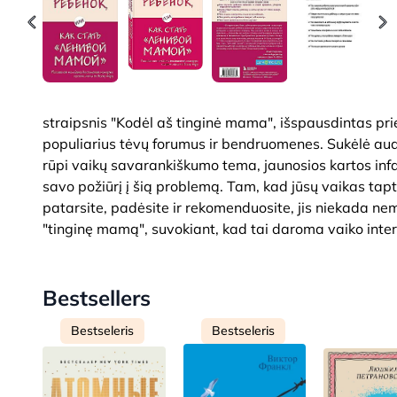
straipsnis "Kodėl aš tinginė mama", išspausdintas prieš
populiarius tėvų forumus ir bendruomenes. Sukėlė audr
rūpi vaikų savarankiškumo tema, jaunosios kartos inf
savo požiūrį į šią problemą. Tam, kad jūsų vaikas tapt
patarsite, padėsite ir rekomenduosite, jis niekada nem
"tinginę mamą", suvokiant, kad tai daroma vaiko inter
Bestsellers
Bestseleris
Bestseleris