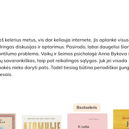
 kelerius metus, vis dar keliauja internete. Jis aplankė visus
ingas diskusijas ir aptarimus. Pasirodo, labai daugeliui šia
antilumo problema. Vaikų ir šeimos psichologė Anna Bykova 
ų savarankiškas, taip pat reikalingos sąlygos. Juk jei visada
okės nieko daryti pats. Todėl tiesiog būtina periodiškai įjung
esais.
Bestseleris