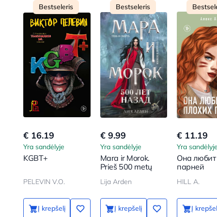
Bestseleris
Bestseleris
Bestsel
€ 16.19
€ 9.99
€ 11.19
Yra sandėlyje
Yra sandėlyje
Yra sandėlyj
KGBT+
Mara ir Morok.
Она любит
Prieš 500 metų
парней
PELEVIN V.O.
Lija Arden
HILL A.
Į krepšelį
Į krepšelį
Į krepšel