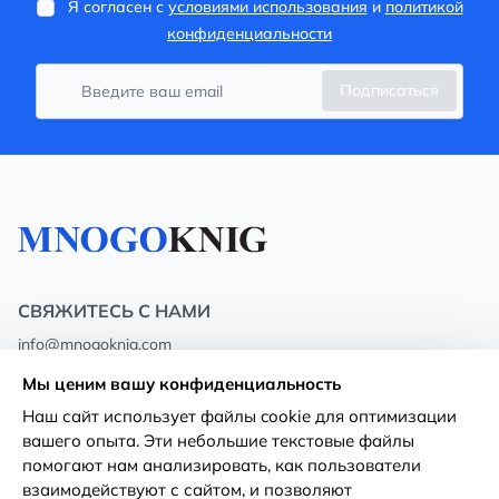
Я согласен с
условиями использования
и
политикой
конфиденциальности
Подписаться
СВЯЖИТЕСЬ С НАМИ
info@mnogoknig.com
+371 27-27-27-47
(08:00 – 20:00 UTC+2)
Мы ценим вашу конфиденциальность
Rīga, Augusta Deglava 69d, LV-1082
Наш сайт использует файлы cookie для оптимизации
вашего опыта. Эти небольшие текстовые файлы
О нас
Политика
помогают нам анализировать, как пользователи
конфиденциальности
взаимодействуют с сайтом, и позволяют