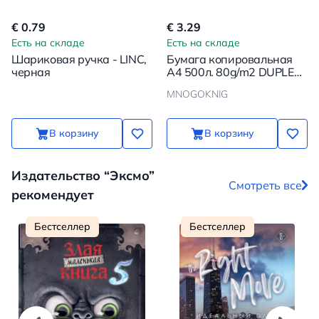
€ 0.79
€ 3.29
Есть на складе
Есть на складе
Шариковая ручка - LINC,
Бумага копировальная
черная
А4 500л. 80g/m2 DUPLEX
PRINT Paper bond
MNOGOKNIG
ecological
В корзину
В корзину
Издательство “Эксмо”
Смотреть все
рекомендует
Бестселлер
Бестселлер