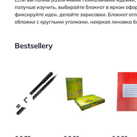
получше изучить, выбирайте блокнот в ярком офор
фиксируйте идеи, делайте зарисовки. Блокнот от
обложки с круглыми уголками, неяркая линовка б
Bestsellery