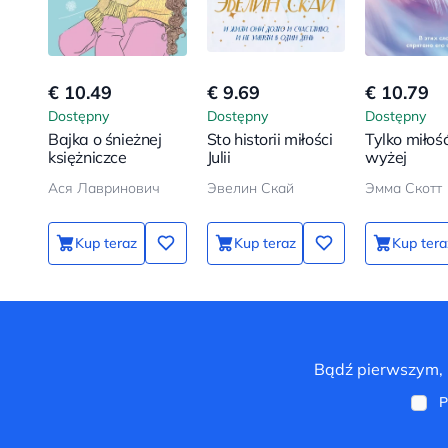
€ 10.49
€ 9.69
€ 10.79
Dostępny
Dostępny
Dostępny
Bajka o śnieżnej
Sto historii miłości
Tylko miłość
księżniczce
Julii
wyżej
Ася Лавринович
Эвелин Скай
Эмма Скотт
Kup teraz
Kup teraz
Kup tera
Bądź pierwszym, k
P