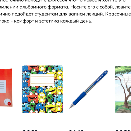
млении альбомного формата. Носите его с собой, ловите
лично подойдет студентам для записи лекций. Красочные
лока - комфорт и эстетика каждый день.