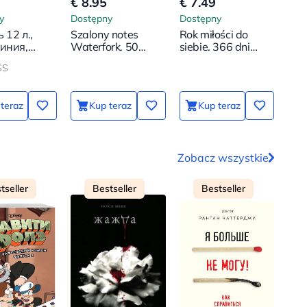
€ 8.95
€ 7.49
€ 6
y
Dostępny
Dostępny
Dos
 12 л.,
Szalony notes
Rok miłości do
Dom
линия,
Waterfork. 50
siebie. 366 dni
do 
5 мм
sposobów na nudę
szczęścia. Notatnik
wra
SS
z zadaniami
dus
kart
teraz
Kup teraz
Kup teraz
Zobacz wszystkie
tseller
Bestseller
Bestseller