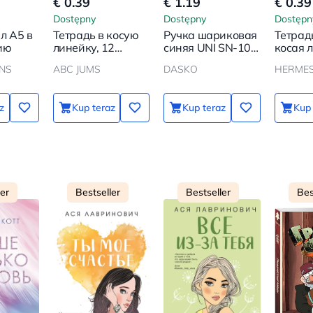
€ 0.39
€ 1.19
€ 0.39
Dostępny
Dostępny
Dostępn
л А5 в
Тетрадь в косую
Ручка шариковая
Тетрадь
ию
линейку, 12
синяя UNI SN-100
косая 
листов
(07) Laknock
170*20
ENS
ABC JUMS
DASKO
HERME
z
Kup teraz
Kup teraz
Kup 
ler
Bestseller
Bestseller
Bes