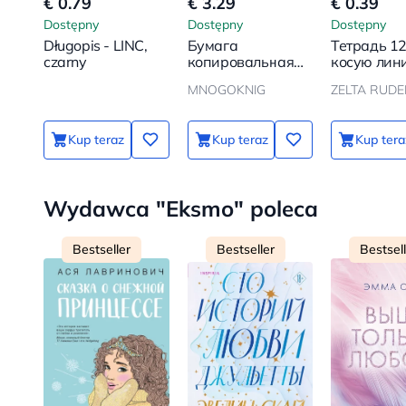
€ 0.79
€ 3.29
€ 0.39
Dostępny
Dostępny
Dostępny
Długopis - LINC,
Бумага
Тетрадь 12
czarny
копировальная
косую лин
А4 500л. 80g/m2
MNOGOKNIG
ZELTA RUD
DUPLEX PRINT
Paper bond
ecological
Kup teraz
Kup teraz
Kup tera
Wydawca "Eksmo" poleca
Bestseller
Bestseller
Bestsel