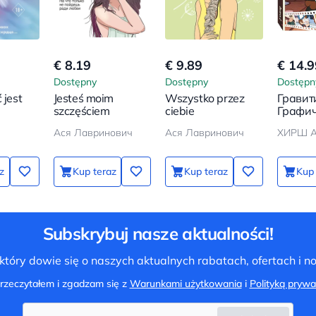
€ 8.19
€ 9.89
€ 14.9
Dostępny
Dostępny
Dostępn
 jest
Jesteś moim
Wszystko przez
Гравит
szczęściem
ciebie
Графич
роман.
Ася Лавринович
Ася Лавринович
ХИРШ А
z
Kup teraz
Kup teraz
Kup 
Subskrybuj nasze aktualności!
tóry dowie się o naszych aktualnych rabatach, ofertach i 
rzeczytałem i zgadzam się z
Warunkami użytkowania
i
Polityką prywa