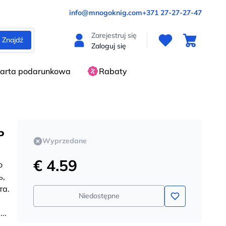
info@mnogoknig.com
+371 27-27-27-47
Zarejestruj się
Znajdź
Zaloguj się
arta podarunkowa
Rabaty
ь
Wyprzedane
€ 4.59
о
ь,
та.
Niedostępne
и
...