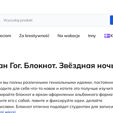
rch
ieciom
Za kreatywność
Na wakacje
Inny
K
ан Гог. Блокнот. Звёздная ноч
и вы полны различными гениальными идеями, постоянн
одите для себя что-то новое и хотите это получше изучит
ирайте блокнот в ярком оформлении альбомного форма
ите его с собой, ловите и фиксируйте идеи, делайте
исовки. Блокнот отлично подойдет студентам для запис
aj więcej