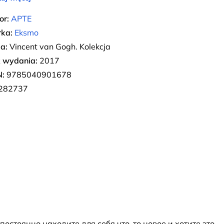
or:
АРТЕ
ka:
Eksmo
ia:
Vincent van Gogh. Kolekcja
 wydania:
2017
:
9785040901678
282737
стоянно находите для себя что-то новое и хотите это