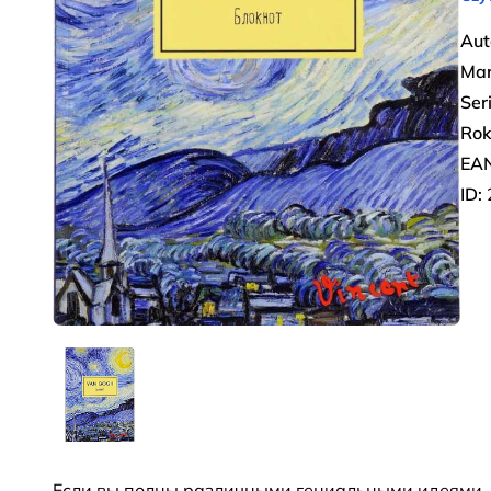
Aut
Mar
Ser
Rok
EAN
ID:
Если вы полны различными гениальными идеями, по