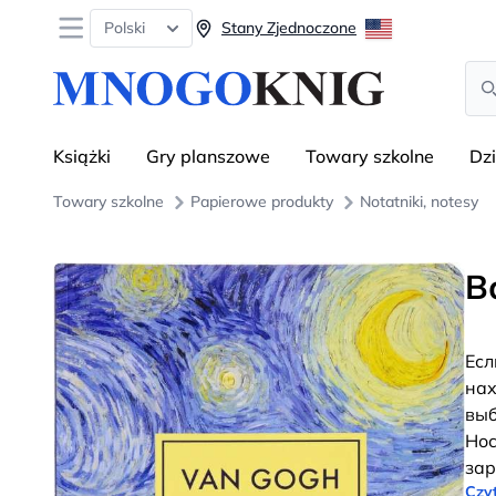
Open menu
Polski
Stany Zjednoczone
Sea
Książki
Gry planszowe
Towary szkolne
Dz
Towary szkolne
Papierowe produkty
Notatniki, notesy
В
Есл
нах
выб
Нос
зар
Czyt