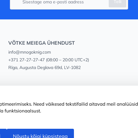
Telli
VÕTKE MEIEGA ÜHENDUST
info@mnogoknig.com
+371 27-27-27-47
(08:00 – 20:00 UTC+2)
Rīga, Augusta Deglava 69d, LV-1082
timeerimiseks. Need väikesed tekstifailid aitavad meil analüüsid
a funktsionaalsust.
d
Nõustu kõigi küpsistega