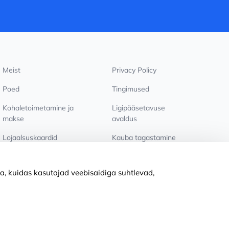
Meist
Privacy Policy
Poed
Tingimused
Kohaletoimetamine ja
Ligipääsetavuse
makse
avaldus
Lojaalsuskaardid
Kauba tagastamine
PÕHJUST KOOSTÖÖKS
Küpsiste seaded
a, kuidas kasutajad veebisaidiga suhtlevad,
© 2011-2026
MNOGOKNIG
. All Rights Reserved.