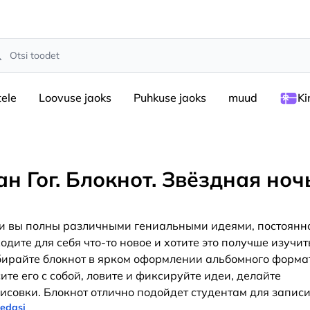
rch
tele
Loovuse jaoks
Puhkuse jaoks
muud
Ki
ан Гог. Блокнот. Звёздная ноч
и вы полны различными гениальными идеями, постоянн
одите для себя что-то новое и хотите это получше изучит
ирайте блокнот в ярком оформлении альбомного форма
ите его с собой, ловите и фиксируйте идеи, делайте
исовки. Блокнот отлично подойдет студентам для запис
 edasi