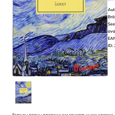
Aut
Brä
See
ava
EAN
ID:
Если вы полны различными гениальными идеями, по