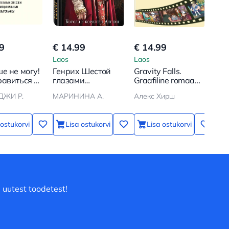
9
€ 14.99
€ 14.99
Laos
Laos
е не могу!
Генрих Шестой
Gravity Falls.
равиться с
глазами
Graafiline romaan.
ьным
Шекспира
Väljaanne 5
ДЖИ Р.
МАРИНИНА А.
Алекс Хирш
ом и
ональным
анием
 ostukorvi
Lisa ostukorvi
Lisa ostukorvi
 uutest toodetest!