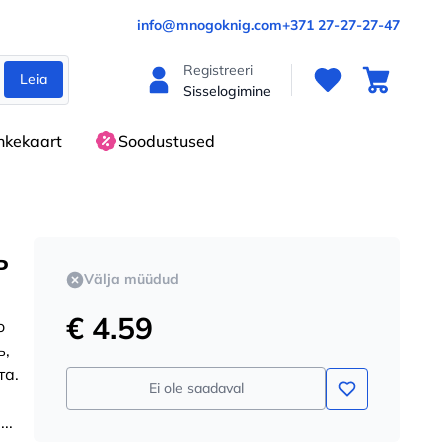
info@mnogoknig.com
+371 27-27-27-47
Registreeri
Leia
Sisselogimine
nkekaart
Soodustused
ь
Välja müüdud
€ 4.59
о
ь,
та.
Ei ole saadaval
и
...