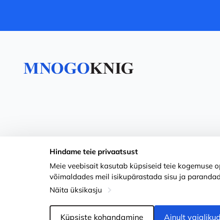
Hindame teie privaatsust
Meie veebisait kasutab küpsiseid teie kogemuse op
võimaldades meil isikupärastada sisu ja parandad
Näita üksikasju
Küpsiste kohandamine
Ainult vajaliku