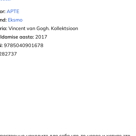
or:
АРТЕ
nd:
Eksmo
ria:
Vincent van Gogh. Kollektsioon
ldamise aasta:
2017
:
9785040901678
282737
стоянно находите для себя что-то новое и хотите это