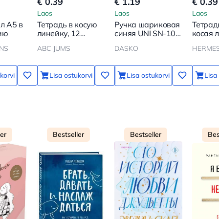
€ 0.39
€ 1.19
€ 0.39
Laos
Laos
Laos
л А5 в
Тетрадь в косую
Ручка шариковая
Тетрадь
ию
линейку, 12
синяя UNI SN-100
косая 
листов
(07) Laknock
170*20
ENS
ABC JUMS
DASKO
HERME
korvi
Lisa ostukorvi
Lisa ostukorvi
Lisa
ler
Bestseller
Bestseller
Bes