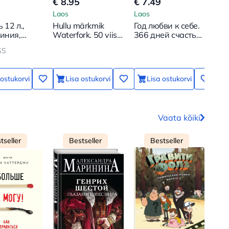
€ 8.95
€ 7.49
€ 6
Laos
Laos
Lao
 12 л.,
Hullu märkmik
Год любви к себе.
Kod
линия,
Waterfork. 50 viisi,
366 дней счастья.
naa
5 мм
kuidas igavust
Блокнот с
Hin
SS
tunda ei
заданиями
A5,
 ostukorvi
Lisa ostukorvi
Lisa ostukorvi
Vaata kõiki
tseller
Bestseller
Bestseller