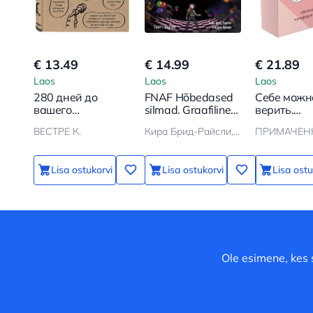
€ 13.49
€ 14.99
€ 21.89
Laos
Laos
Laos
280 дней до
FNAF Hõbedased
Себе можн
вашего
silmad. Graafiline
верить.
рождения.
romaan
Метафори
ВЕСТРЕ К.
Кира Брид-Райсли, Скотт Коутон, Карл Шрёдер
Репортаж о том,
карты от О
что вы забыли,
Примачен
находясь в
Lisa ostukorvi
Lisa ostukorvi
Lisa ostu
эпицентре
событий
Ole esimene, kes 