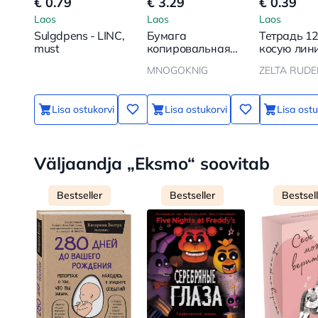
€ 0.79
€ 3.29
€ 0.39
Laos
Laos
Laos
Sulgdpens - LINC,
Бумага
Тетрадь 12
must
копировальная
косую лин
А4 500л. 80g/m2
MNOGOKNIG
ZELTA RUD
DUPLEX PRINT
Paper bond
ecological
Lisa ostukorvi
Lisa ostukorvi
Lisa ostu
Väljaandja „Eksmo“ soovitab
Bestseller
Bestseller
Bestsel