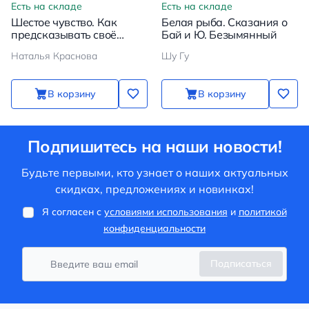
Есть на складе
Есть на складе
Шестое чувство. Как
Белая рыба. Сказания о
предсказывать своё
Бай и Ю. Безымянный
будущее, не привлекая
Наталья Краснова
Шу Гу
внимания санитаров.
Метафорические карты
В корзину
В корзину
Подпишитесь на наши новости!
Будьте первыми, кто узнает о наших актуальных
скидках, предложениях и новинках!
Я согласен с
условиями использования
и
политикой
конфиденциальности
Подписаться