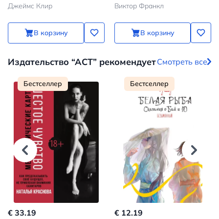
Джеймс Клир
Виктор Франкл
плохих
В корзину
В корзину
Издательство “АСТ” рекомендует
Смотреть все
Бестселлер
Бестселлер
€ 33.19
€ 12.19