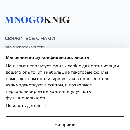
СВЯЖИТЕСЬ С НАМИ
info@mnogoknig.com
+371 27-27-27-47
(08:00 – 20:00 UTC+2)
Мы ценим вашу конфиденциальность
Rīga, Augusta Deglava 69d, LV-1082
Наш сайт использует файлы cookie для оптимизации
вашего опыта. Эти небольшие текстовые файлы
О нас
Политика
помогают нам анализировать, как пользователи
конфиденциальности
взаимодействуют с сайтом, и позволяют
Магазины
персонализировать контент и улучшать
Условия использования
функциональность.
Доставка и оплата
Декларация о доступности
Показать детали
Карты лояльности
Возврат товара
Оптовым покупателям
Настроить
Настройки файлов cookie