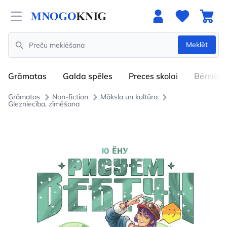
Open menu
Meklēt
Search
Grāmatas
Galda spēles
Preces skolai
Bērniem
Grāmatas
Non-fiction
Māksla un kultūra
Glezniecība, zīmēšana