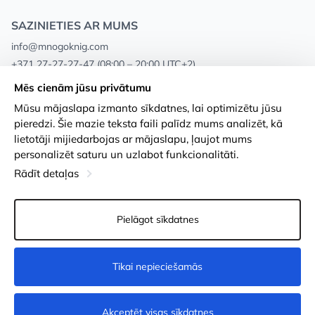
SAZINIETIES AR MUMS
info@mnogoknig.com
+371 27-27-27-47
(08:00 – 20:00 UTC+2)
Rīga, Augusta Deglava 69d, LV-1082
Mēs cienām jūsu privātumu
Mūsu mājaslapa izmanto sīkdatnes, lai optimizētu jūsu
Par mums
Privātuma politika
pieredzi. Šie mazie teksta faili palīdz mums analizēt, kā
lietotāji mijiedarbojas ar mājaslapu, ļaujot mums
Veikali
Noteikumi un nosacījumi
personalizēt saturu un uzlabot funkcionalitāti.
Apmaksa un piegāde
Pieejamības paziņojums
Rādīt detaļas
Loayalitātes kartes
Preču atgriešanās
Pielāgot sīkdatnes
Vairumtirdzniecības pircējiem
Sīkdatņu iestatījumi
Tikai nepieciešamās
Pēc pieprasījuma
Akceptēt visas sīkdatnes