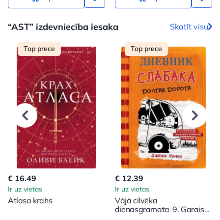
“AST” izdevniecība iesaka
Skatīt visu
Top prece
Top prece
€ 16.49
€ 12.39
Ir uz vietas
Ir uz vietas
Atlasa krahs
Vājā cilvēka
dienasgrāmata-9. Garais
ceļojums