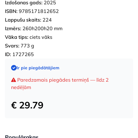
Izdošanas gads:
2025
ISBN:
9785171812652
Lappušu skaits:
224
Izmērs:
260h200h20 mm
Vāka tips:
ciets vāks
Svars:
773 g
ID:
1727265
Ir pie piegādātājiem
Paredzamais piegādes termiņš — līdz 2
nedēļām
€ 29.79
Populārakas