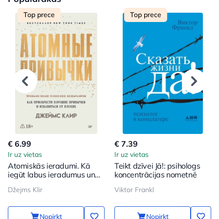
Top prece
Top prece
€ 6.99
€ 7.39
Ir uz vietas
Ir uz vietas
Atomiskās ieradumi. Kā
Teikt dzīvei Jā!: psihologs
iegūt labus ieradumus un
koncentrācijas nometnē
atbrīvoties no sliktajiem
Džejms Klir
Viktor Frankl
Nopirkt
Nopirkt