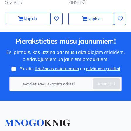
Olivi Blejk
KINNI DŽ.
Nopirkt
Nopirkt
Pierakstieties mūsu jaunumiem!
Esi pirmais, kas uzzina par mūsu aktuālajām atlaidēm,
piedāvājumiem un jauniem produktiem!
Piekrītu
lietošanas noteikumiem
un
privātuma politikai
Abonējiet