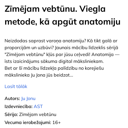
Zīmējam vebtūnu. Viegla
metode, kā apgūt anatomiju
Neizdodas saprast varoņa anatomiju? Kā tikt galā ar
proporcijām un uzbūvi? Jaunais mācību līdzeklis sērijā
"Zīmējam vebtūnu" kļūs par jūsu ceļvedi! Anatomija —
īsts izaicinājums sākuma digital māksliniekam.
Bet ar šī mācību līdzekļa palīdzību no korejiešu
mākslinieka Ju Jona jūs beidzot
...
Lasīt tālāk
Autors:
Ju Jonu
Izdevniecība:
AST
Sērija:
Zīmējam vebtūnu
Vecuma ierobežojumi:
16+