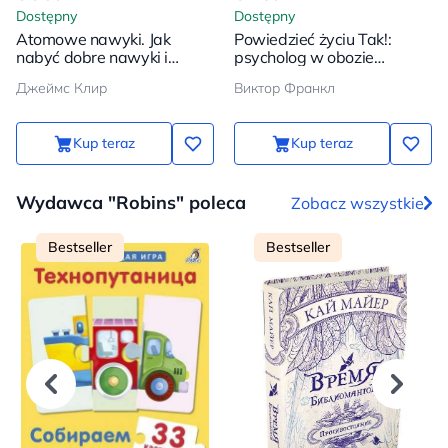
Dostępny
Dostępny
Atomowe nawyki. Jak
Powiedzieć życiu Tak!:
nabyć dobre nawyki i
psycholog w obozie
pozbyć się złych
koncentracyjnym
Джеймс Клир
Виктор Франкл
Kup teraz
Kup teraz
Wydawca "Robins" poleca
Zobacz wszystkie
Bestseller
Bestseller