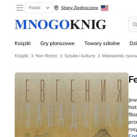
Open menu
Polski
Stany Zjednoczone
Sea
Książki
Gry planszowe
Towary szkolne
Dz
Książki
Non-fiction
Sztuka i kultura
Malowanie, ryso
F
Jew
his
fil
prz
ros
Czyt