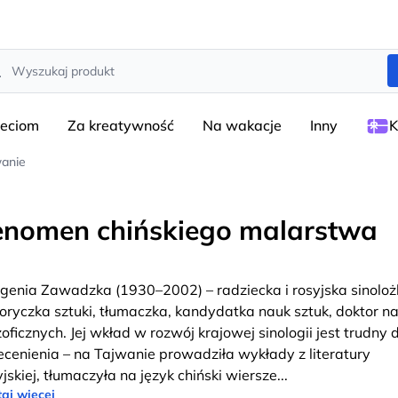
rch
ieciom
Za kreatywność
Na wakacje
Inny
K
wanie
enomen chińskiego malarstwa
genia Zawadzka (1930–2002) – radziecka i rosyjska sinoloż
toryczka sztuki, tłumaczka, kandydatka nauk sztuk, doktor n
ozoficznych. Jej wkład w rozwój krajowej sinologii jest trudny 
ecenienia – na Tajwanie prowadziła wykłady z literatury
yjskiej, tłumaczyła na język chiński wiersze
...
aj więcej