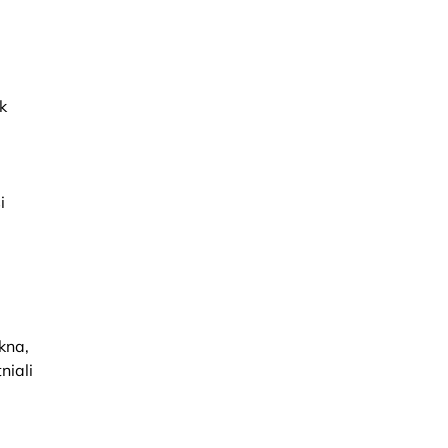
k
i
ękna,
niali