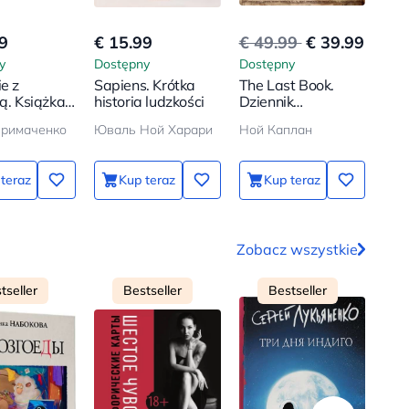
9
€ 15.99
€ 49.99
€ 39.99
€ 5
y
Dostępny
Dostępny
Dos
ie z
Sapiens. Krótka
The Last Book.
Каф
ią. Książka
historia ludzkości
Dziennik
зем
jak doceniać
ostatniego
пер
Примаченко
Юваль Ной Харари
Ной Каплан
СТР
 siebie
człowieka na Ziemi
по 
всп
ты 
teraz
Kup teraz
Kup teraz
Zobacz wszystkie
tseller
Bestseller
Bestseller