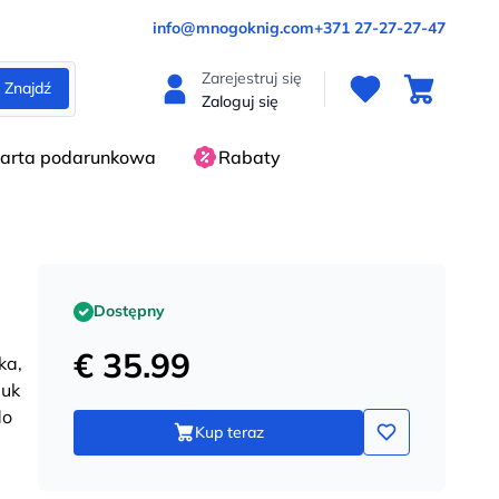
info@mnogoknig.com
+371 27-27-27-47
Zarejestruj się
Znajdź
Zaloguj się
arta podarunkowa
Rabaty
Dostępny
€ 35.99
ka,
auk
do
Kup teraz