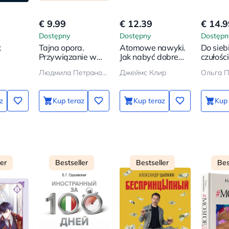
€ 9.99
€ 12.39
€ 14.9
Dostępny
Dostępny
Dostępn
k
Tajna opora.
Atomowe nawyki.
Do sieb
Przywiązanie w
Jak nabyć dobre
czułośc
 od
życiu dziecka
nawyki
o tym, 
Людмила Петрановская
Джеймс Клир
Ольга 
i dbać o
z
Kup teraz
Kup teraz
Kup 
ler
Bestseller
Bestseller
Bes