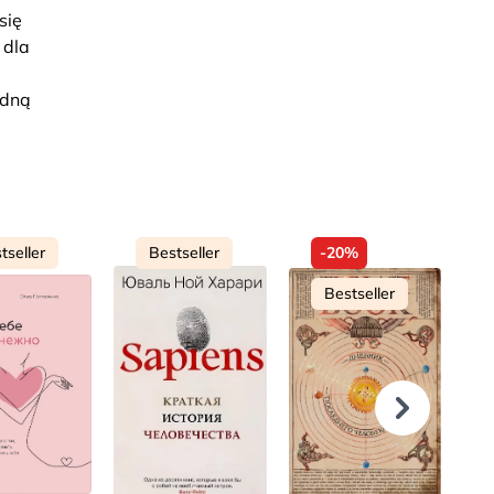
się
 dla
edną
tseller
Bestseller
-20%
Bestseller