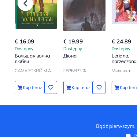
€ 16.09
€ 19.99
€ 24.89
Dostępny
Dostępny
Dostępny
Большая волна
Дюна
Leriana,
любви
narzeczona 
na mocy kon
САМАРСКИЙ М.А.
ГЕРБЕРТ Ф.
Мильчха
Tom 4
Kup teraz
Kup teraz
Kup tera
Bądź pierwszym, k
P