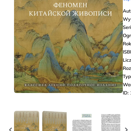
Aut
Wy
Ser
Ogr
Rok
ISB
Lic
Roz
Typ
Wa
ID: