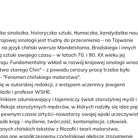
a sinolożka, historyczka sztuki, tłumaczka, kandydatka nau
krajowej sinologii jest trudny do przecenienia – na Tajwanie
a na język chiński wiersze Mandelstama, Brodskiego i innych
 sztuki swojego czasu – w latach 70. i 90. XX wieku jej
raju. Fundamentalny wkład w rozwój krajowej sinologii wnos
wa starego Chin" – z powodu cenzury pracę trzeba było
– "Fenomen chińskiego malarstwa".
się w autorskiej redakcji, z wstępem uczennicy Jewgenii
lożki i profesor WSHE.
nikiem zdumiewający i tajemniczy świat starożytnej myśli i
 refleksje starożytnych mędrców, w których rodziły się idee pi
 pewnym czasie artyści-nowatorzy swojej epoki urzeczywist
sób krąg – myślenie, twórczość, kontemplacja, człowiek.
ych chińskich tekstów z filozofii i teorii malarstwa,
ją one współczesnemu czytelnikowi głębsze zrozumienie