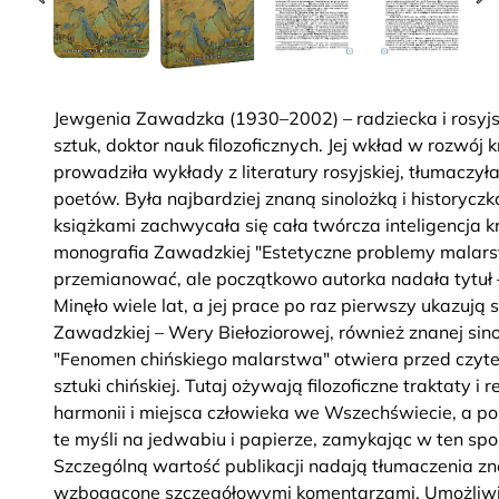
Jewgenia Zawadzka (1930–2002) – radziecka i rosyjsk
sztuk, doktor nauk filozoficznych. Jej wkład w rozwój 
prowadziła wykłady z literatury rosyjskiej, tłumaczył
poetów. Była najbardziej znaną sinolożką i historyczką
książkami zachwycała się cała twórcza inteligencja k
monografia Zawadzkiej "Estetyczne problemy malarst
przemianować, ale początkowo autorka nadała tytuł 
Minęło wiele lat, a jej prace po raz pierwszy ukazują 
Zawadzkiej – Wery Biełoziorowej, również znanej sino
"Fenomen chińskiego malarstwa" otwiera przed czytel
sztuki chińskiej. Tutaj ożywają filozoficzne traktaty i
harmonii i miejsca człowieka we Wszechświecie, a po
te myśli na jedwabiu i papierze, zamykając w ten spo
Szczególną wartość publikacji nadają tłumaczenia znan
wzbogacone szczegółowymi komentarzami. Umożliwia