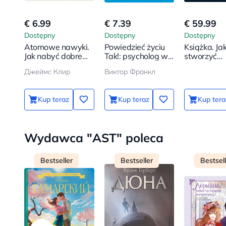
€ 6.99
€ 7.39
€ 59.99
Dostępny
Dostępny
Dostępny
Atomowe nawyki.
Powiedzieć życiu
Książka. Ja
Jak nabyć dobre
Tak!: psycholog w
stworzyć
nawyki i pozbyć się
obozie
cywilizację
Джеймс Клир
Виктор Франкл
złych
koncentracyjnym
nowa
Kup teraz
Kup teraz
Kup tera
Wydawca "AST" poleca
Bestseller
Bestseller
Bestsel