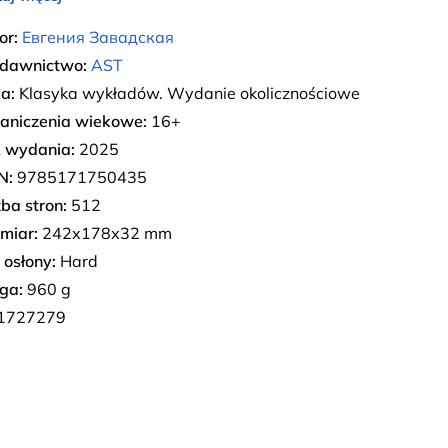
or:
Евгения Завадская
dawnictwo:
AST
ia:
Klasyka wykładów. Wydanie okolicznościowe
aniczenia wiekowe:
16+
 wydania:
2025
N:
9785171750435
zba stron:
512
miar:
242х178х32 mm
 osłony:
Hard
ga:
960 g
1727279