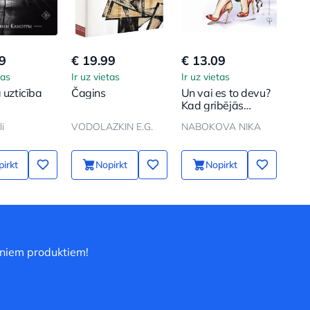
9
€ 19.99
€ 13.09
€ 2
tas
Ir uz vietas
Ir uz vietas
Ir u
 uzticība
Čagins
Un vai es to devu?
Rei
Kad gribējās
prin
laimes, bet sanāca
i
VODOLAZKIN E.G.
NABOKOVA NIKA
Plut
kā vienmēr
irkt
Nopirkt
Nopirkt
uniem produktiem!