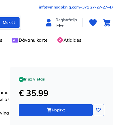
info@mnogoknig.com
+371 27-27-27-47
Reģistrācija
Meklēt
Ieiet
es
Dāvanu karte
Atlaides
Ir uz vietas
€ 35.99
rumu
kslas
Nopirkt
 viņa