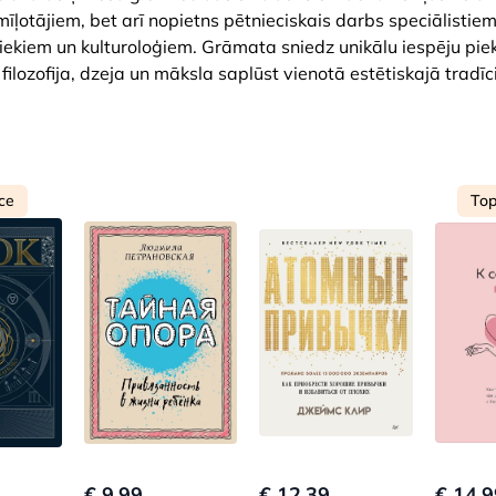
ļotājiem, bet arī nopietns pētnieciskais darbs speciālistiem
ekiem un kulturoloģiem. Grāmata sniedz unikālu iespēju piek
ilozofija, dzeja un māksla saplūst vienotā estētiskajā tradīci
ce
Top
€ 9.99
€ 12.39
€ 14.9