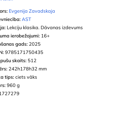
ors:
Evgenija Zavadskaja
evniecība:
AST
ja:
Lekciju klasika. Dāvanas izdevums
uma ierobežojumi:
16+
ošanas gads:
2025
N:
9785171750435
pušu skaits:
512
ērs:
242h178h32 mm
a tips:
ciets vāks
rs:
960 g
1727279