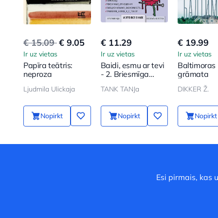
€ 15.09
€ 9.05
€ 11.29
€ 19.99
Ir uz vietas
Ir uz vietas
Ir uz vietas
Papīra teātris:
Baidi, esmu ar tevi
Baltimoras
neproza
- 2. Briesmīga
grāmata
grāmata par
Ljudmila Ulickaja
TANK TANJa
DIKKER Ž.
liktenīgajiem un
neatvairāmajiem.
Un tas viss par
Nopirkt
Nopirkt
Nopirkt
viņiem
Esi pirmais, kas