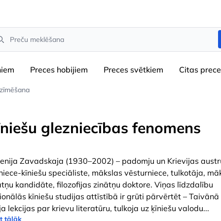
arch
niem
Preces hobijiem
Preces svētkiem
Сitas prec
 zīmēšana
īniešu glezniecības fenomens
enija Zavadskaja (1930–2002) – padomju un Krievijas aust
niece-kīniešu speciāliste, mākslas vēsturniece, tulkotāja, mā
ātņu kandidāte, filozofijas zinātņu doktore. Viņas līdzdalību
ionālās kīniešu studijas attīstībā ir grūti pārvērtēt – Taivānā
ja lekcijas par krievu literatūru, tulkoja uz ķīniešu valodu
...
t tālāk