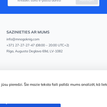
Abonējiet
SAZINIETIES AR MUMS
info@mnogoknig.com
+371 27-27-27-47
(08:00 – 20:00 UTC+2)
Rīga, Augusta Deglava 69d, LV-1082
ūsu pieredzi. Šie mazie teksta faili palīdz mums analizēt, kā lie