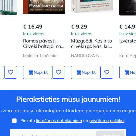
€ 16.49
€ 9.29
€ 14.9
Ir uz vietas
Ir uz vietas
Ir uz vie
Romas pāvesti.
Mūzgoēdi. Kas ir to
Izvērsta
Cilvēki baltajā: no
cilvēku galvās, kuri
Pija IX līdz mūsu
mūs padara traku.
Maksim Tkačenko
NABOKOVA N.
Kora Rejl
dienām
Burvīgs grūdiens
normālai dzīvei
Nopirkt
Nopirkt
Nop
Pierakstieties mūsu jaunumiem!
 uzzina par mūsu aktuālajām atlaidēm, piedāvājumiem un ja
Piekrītu
lietošanas noteikumiem
un
privātuma politikai