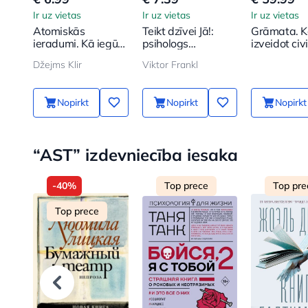
Ir uz vietas
Ir uz vietas
Ir uz vietas
Atomiskās
Teikt dzīvei Jā!:
Grāmata. 
ieradumi. Kā iegūt
psihologs
izveidot civi
labus ieradumus
koncentrācijas
no jauna
Džejms Klir
Viktor Frankl
un atbrīvoties no
nometnē
sliktajiem
Nopirkt
Nopirkt
Nopirkt
“AST” izdevniecība iesaka
-40%
Top prece
Top pre
Top prece