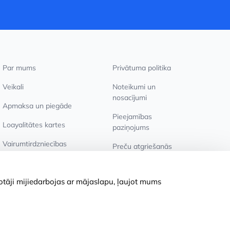
Par mums
Privātuma politika
Veikali
Noteikumi un
nosacījumi
Apmaksa un piegāde
Pieejamības
Loayalitātes kartes
paziņojums
Vairumtirdzniecības
Preču atgriešanās
pircējiem
Sīkdatņu iestatījumi
totāji mijiedarbojas ar mājaslapu, ļaujot mums