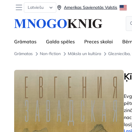
Open menu
Latviešu
Amerikas Savienotās Valstis
Se
Grāmatas
Galda spēles
Preces skolai
Bēr
Grāmatas
Non-fiction
Māksla un kultūra
Glezniecība,
Ķ
Evg
pēt
zin
nac
lasī
Lasī