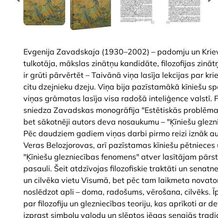
Evgenija Zavadskaja (1930–2002) – padomju un Krievi
tulkotāja, mākslas zinātņu kandidāte, filozofijas zināt
ir grūti pārvērtēt – Taivānā viņa lasīja lekcijas par k
citu dzejnieku dzeju. Viņa bija pazīstamākā kīniešu s
viņas grāmatas lasīja visa radošā inteliģence valstī.
sniedza Zavadskas monogrāfija "Estētiskās problēmas
bet sākotnēji autors deva nosaukumu – "Ķīniešu glezn
Pēc daudziem gadiem viņas darbi pirmo reizi iznāk a
Veras Belozjorovas, arī pazīstamas kīniešu pētnieces
"Ķīniešu glezniecības fenomens" atver lasītājam pār
pasauli. Šeit atdzīvojas filozofiskie traktāti un sen
un cilvēka vietu Visumā, bet pēc tam laikmeta novator
noslēdzot apli – doma, radošums, vērošana, cilvēks. Ī
par filozofiju un glezniecības teoriju, kas aprīkoti ar
izprast simbolu valodu un slēptos jēgas senajās tradic