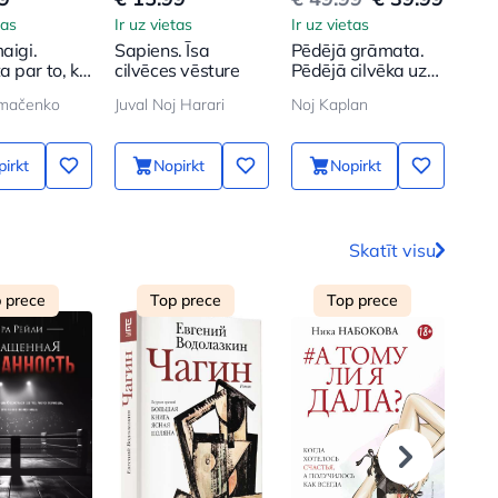
tas
Ir uz vietas
Ir uz vietas
Ir u
aigi.
Sapiens. Īsa
Pēdējā grāmata.
12 
 par to, kā
cilvēces vēsture
Pēdējā cilvēka uz
Kā 
t un sargāt
Zemes
izda
imačenko
Juval Noj Harari
Noj Kaplan
dienasgrāmata
citi
mēn
irkt
Nopirkt
Nopirkt
Skatīt visu
 prece
Top prece
Top prece