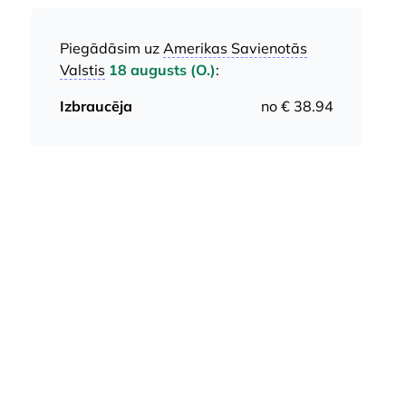
Piegādāsim uz
Amerikas Savienotās
Valstis
18 augusts (O.)
:
Izbraucēja
no € 38.94