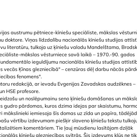
jas austrumu pētniece-kīniešu speciāliste, mākslas vēsturn
ņu doktore. Viņas līdzdalību nacionālās kīniešu studijas attīs
rievu literatūru, tulkoja uz ķīniešu valodu Mandelštama, Brods
peciāliste-mākslas vēsturniece savā laikā – 1970.-90. gados
 Fundamentālo ieguldījumu nacionālās kīniešu studijas attīstī
 vecās Ķīnas glezniecībā" – cenzūras dēļ darbu nācās pārd
iecības fenomens".
utoru redakcijā, ar ievadu Evgenijas Zavadskas audzēknes –
 un HSE profesore.
steidzošu un noslēpumainu seno ķīniešu domāšanas un māksl
atnes gudro pārdomas, kuros dzima idejas par skaistumu, harmo
i mākslinieki iemiesoja šīs domas uz zīda un papīra, tādējād
pašu vērtību izdevumam piešķir slaveno ķīniešu tekstu tulkoj
 detalizētiem komentāriem. Tie ļauj mūsdienu lasītājam dziļāk
ionālās ķīniešu glezniecības svītrās. Šis izdevums kļūs ne tik