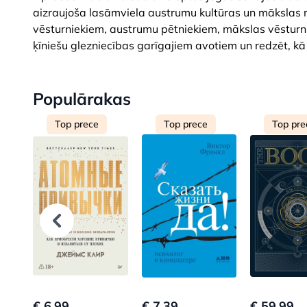
aizraujoša lasāmviela austrumu kultūras un mākslas mī
vēsturniekiem, austrumu pētniekiem, mākslas vēsturni
ķīniešu glezniecības garīgajiem avotiem un redzēt, kā f
Populārakas
Top prece
Top prece
Top pre
€ 6.99
€ 7.39
€ 59.99