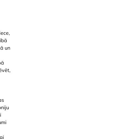
iece,
tībā
kā un
bā
ēvēt,
as
niju
i
umi
ai