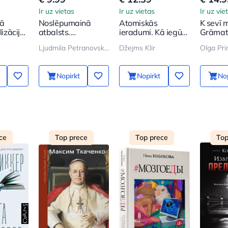
Ir uz vietas
Ir uz vietas
Ir uz vie
Kā
Noslēpumainā
Atomiskās
K sevī m
lizāciju
atbalsts.
ieradumi. Kā iegūt
Grāmata
Piesaistīšana
labus ieradumus
novērtē
Ljudmila Petranovskaja
Džejms Klir
Olga Pr
bērna dzīvē
sevi
Nopirkt
Nopirkt
Nop
ce
Top prece
Top prece
Top