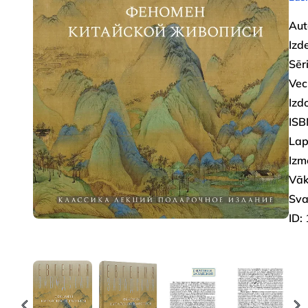
Aut
Izd
Sēri
Vec
Izd
ISB
Lap
Izm
Vāk
Sva
ID: