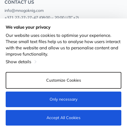
CONTACT US
info@mnogoknig.com
+371 27-27-27-47
(08:00 – 20:00 UTC+2)
Rīga, Augusta Deglava 69d, LV-1082
We value your privacy
Our website uses cookies to optimise your experience.
About us
Privacy Policy
These small text files help us to analyse how users interact
with the website and allow us to personalise content and
Stores
Terms and conditions
improve functionality.
Shipping and payment
Accessibility Statement
Show details
Loyalty Cards
Returns
Customize Cookies
Wholesale customers
Cookie settings
Only necessary
Not available
Accept All Cookies
© 2011-2026
MNOGOKNIG
. All Rights Reserved.