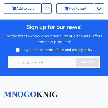
Add to cart
Add to cart
Sign up for our news!
Be the first to know about our current discounts, offers
and new products!
I agree to the
terms of use
and
privacy policy
Subscribe