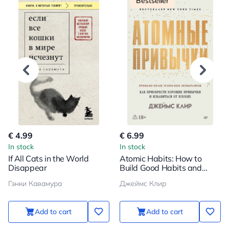
Bestseller
€ 4.99
€ 6.99
In stock
In stock
If All Cats in the World
Atomic Habits: How to
Disappear
Build Good Habits and
Break Bad Ones
Гэнки Кавамура
Джеймс Клир
Add to cart
Add to cart