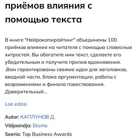
приёмов влияния с
помощью текста
В книге "Нейрокопирайтинг" объединены 100
приёмов влияния на читателя с помощью словесных
хитростей. Вы обогатите ими текст, сделаете его
убедительным и получите прилив вдохновения.
.Вам гарантированы свежие идеи для заголовков,
вводной части, блока аргументации, работы с
возражениями и финала повествования.
Доверительный
...
Loe edasi
Autor:
КАПЛУНОВ Д.
Väljaandja:
Eksmo
Seeria:
Top Business Awards