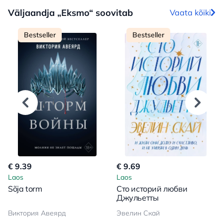
Väljaandja „Eksmo“ soovitab
Vaata kõiki
Bestseller
Bestseller
€ 9.39
€ 9.69
Laos
Laos
Sõja torm
Сто историй любви
Джульетты
Виктория Авеярд
Эвелин Скай