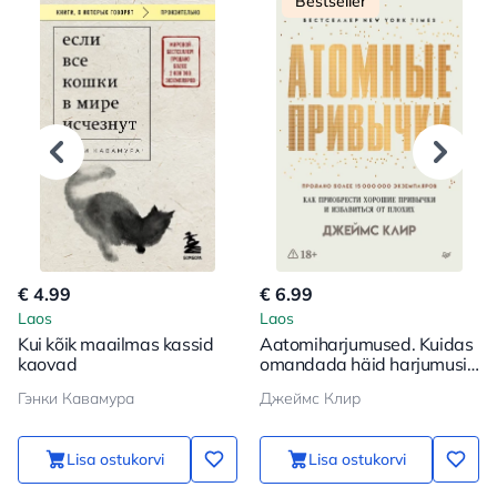
Bestseller
€ 4.99
€ 6.99
Laos
Laos
Kui kõik maailmas kassid
Aatomiharjumused. Kuidas
kaovad
omandada häid harjumusi
ja vabaneda halbadest
Гэнки Кавамура
Джеймс Клир
Lisa ostukorvi
Lisa ostukorvi