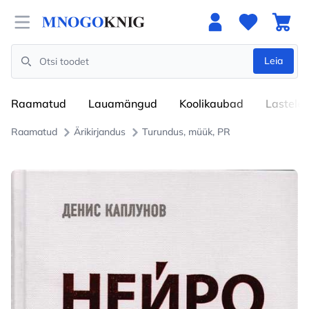
Open menu
Leia
Search
Raamatud
Lauamängud
Koolikaubad
Lastele
Raamatud
Ärikirjandus
Turundus, müük, PR