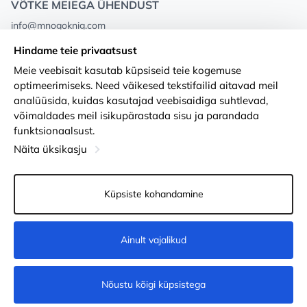
VÕTKE MEIEGA ÜHENDUST
info@mnogoknig.com
+371 27-27-27-47
(08:00 – 20:00 UTC+2)
Hindame teie privaatsust
Rīga, Augusta Deglava 69d, LV-1082
Meie veebisait kasutab küpsiseid teie kogemuse
optimeerimiseks. Need väikesed tekstifailid aitavad meil
Meist
Privacy Policy
analüüsida, kuidas kasutajad veebisaidiga suhtlevad,
võimaldades meil isikupärastada sisu ja parandada
Poed
Tingimused
funktsionaalsust.
Kohaletoimetamine ja makse
Ligipääsetavuse avaldus
Näita üksikasju
Lojaalsuskaardid
Kauba tagastamine
Küpsiste kohandamine
PÕHJUST KOOSTÖÖKS
Küpsiste seaded
Ainult vajalikud
Ei ole saadaval
Nõustu kõigi küpsistega
© 2011-2026
MNOGOKNIG
. All Rights Reserved.