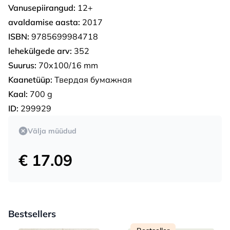
Vanusepiirangud:
12+
avaldamise aasta:
2017
ISBN:
9785699984718
lehekülgede arv:
352
Suurus:
70x100/16 mm
Kaanetüüp:
Твердая бумажная
Kaal:
700 g
ID:
299929
Välja müüdud
€ 17.09
Bestsellers