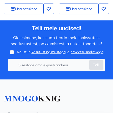
Lisa ostukorvi
Lisa ostukorvi
Telli meie uudised!
Ole esimene, kes saab teada meie jooksvatest
soodustustest, pakkumistest ja uutest toodetest!
Nõustun
kasutustingimustega
ja
privaatsuspoliitikaga
Telli