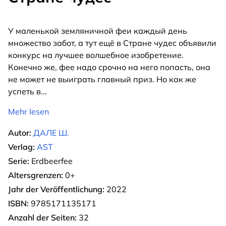
У маленькой земляничной феи каждый день
множество забот, а тут ещё в Cтране чудес объявили
конкурс на лучшее волшебное изобретение.
Конечно же, фее надо срочно на него попасть, она
не может не выиграть главный приз. Но как же
успеть в
...
Mehr lesen
Autor:
ДАЛЕ Ш.
Verlag:
AST
Serie:
Erdbeerfee
Altersgrenzen:
0+
Jahr der Veröffentlichung:
2022
ISBN:
9785171135171
Anzahl der Seiten:
32