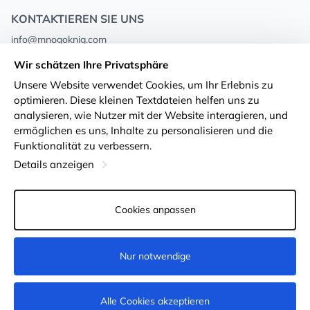
KONTAKTIEREN SIE UNS
info@mnogoknig.com
+371 27-27-27-47
(08:00 – 20:00 UTC+2)
Wir schätzen Ihre Privatsphäre
Rīga, Augusta Deglava 69d, LV-1082
Unsere Website verwendet Cookies, um Ihr Erlebnis zu
optimieren. Diese kleinen Textdateien helfen uns zu
Über uns
Privacy Policy
analysieren, wie Nutzer mit der Website interagieren, und
ermöglichen es uns, Inhalte zu personalisieren und die
Geschäfte
Geschäftsbedingungen
Funktionalität zu verbessern.
Lieferung und Zahlung
Erklärung zur Barrierefreiheit
Details anzeigen
Treuekarten
Rückgabe von Waren
Cookies anpassen
Für Großhandelskunden
Cookie-Einstellungen
Nur notwendige
Kaufen
Alle Cookies akzeptieren
© 2011-2026
MNOGOKNIG
. All Rights Reserved.