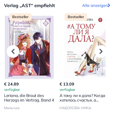
Verlag „AST“ empfiehlt
Alle anzeigen
Bestseller
Bestseller
€ 24.89
€ 13.09
verfügbar
verfügbar
Leriana, die Braut des
А тому ли я дала? Когда
Herzogs im Vertrag. Band 4
хотелось счастья, а
получилось как всегда
Мильчха
НАБОКОВА НИКА