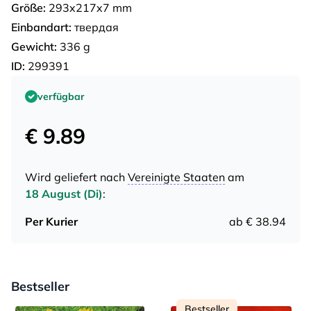
Größe:
293x217x7 mm
Einbandart:
твердая
Gewicht:
336 g
ID:
299391
verfügbar
€ 9.89
Wird geliefert nach
Vereinigte Staaten
am
18 August (Di)
:
Per Kurier
ab € 38.94
Bestseller
Bestseller