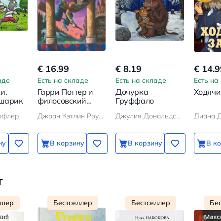
€ 16.99
€ 8.19
€ 14.9
аде
Есть на складе
Есть на складе
Есть на
и.
Гарри Поттер и
Дочурка
Ходячи
 шарик
филосовский
Груффало
камень
ффлер
Джоан Кэтлин Роулинг
Джулия Дональдсон
Диана 
ну
В корзину
В корзину
В к
т
ллер
Бестселлер
Бестселлер
Бе