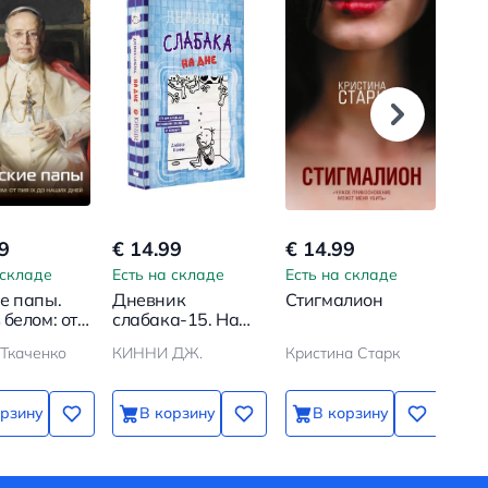
9
€ 14.99
€ 14.99
€ 3
 складе
Есть на складе
Есть на складе
Ест
е папы.
Дневник
Стигмалион
Шес
белом: от
слабака-15. На
Ка
 до наших
дне
пре
Ткаченко
КИННИ ДЖ.
Кристина Старк
Нат
сво
при
вн
орзину
В корзину
В корзину
сан
Мет
кар