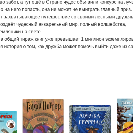
 забот, а тут ещё в Cтране чудес объявили конкурс на лу
 на него попасть, она не может не выиграть главный приз.
ёт захватывающее путешествие со своими лесными друзья
оздаёт чудесный акварельный мир, полный волшебства,
емляники на свете.
 а общий тираж книг уже превышает 1 миллион экземпляров
я история о том, как дружба может помочь выйти даже из с