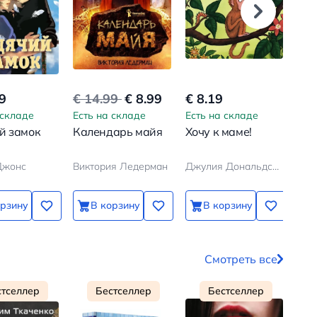
9
€ 14.99
€ 8.99
€ 8.19
€ 7
 складе
Есть на складе
Есть на складе
Ест
й замок
Календарь майя
Хочу к маме!
Пёс
Ма
Джонс
Виктория Ледерман
Джулия Дональдсон, Аксель Шеффлер
Бод
орзину
В корзину
В корзину
Смотреть все
стселлер
Бестселлер
Бестселлер