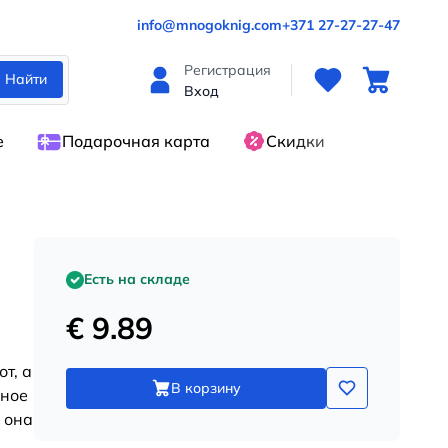
info@mnogoknig.com
+371 27-27-27-47
Регистрация
Найти
Вход
е
Подарочная карта
Скидки
Есть на складе
€ 9.89
т, а
В корзину
бное
 она