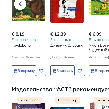
€ 8.19
€ 12.39
€ 6.09
Есть на складе
Есть на складе
Есть на скл
Груффало
Дневник Слабака
Чик и Брик
Чудесный
Джулия Дональдсон, Аксель Шеффлер
Джефф Кинни
Аксель Ше
В корзину
В корзину
В корзи
Издательство “АСТ” рекомендуе
Бестселлер
Бестселлер
Бестсе