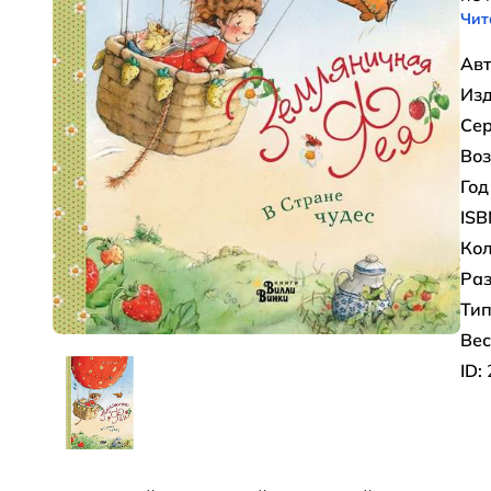
Чит
Авт
Изд
Сер
Воз
Год
ISB
Кол
Раз
Тип
Вес
ID: