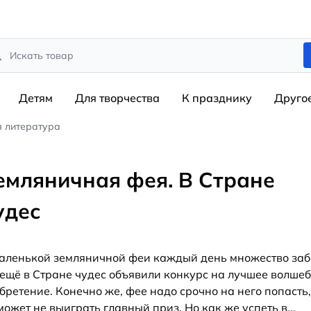
rch
Детям
Для творчества
К празднику
Друго
я литература
емляничная фея. В Стране
удес
аленькой земляничной феи каждый день множество забо
 ещё в Cтране чудес объявили конкурс на лучшее волше
бретение. Конечно же, фее надо срочно на него попасть,
может не выиграть главный приз. Но как же успеть в
...