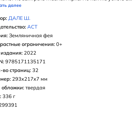
ать далее
ор:
ДАЛЕ Ш.
ательство:
АСТ
ия:
Земляничная фея
растные ограничения:
0+
 издания:
2022
N:
9785171135171
-во страниц:
32
мер:
293x217x7 мм
 обложки:
твердая
:
336 г
299391