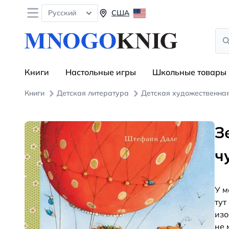
Open menu
Русский
США
Sea
Книги
Настольные игры
Школьные товары
Книги
Детская литература
Детская художественна
З
ч
У м
тут
изо
не 