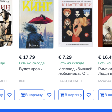
€ 17.79
€ 7.29
€ 16.4
аде
Есть на складе
Есть на складе
Есть на
Будет кровь
Исповедь бывшей
Римски
любовницы. От
Люди в 
неправильной
Пия IX
Н Е.Г.
КИНГ С.
НАБОКОВА Н.
Максим 
любви — к
дней
настоящей
ну
В корзину
В корзину
В к