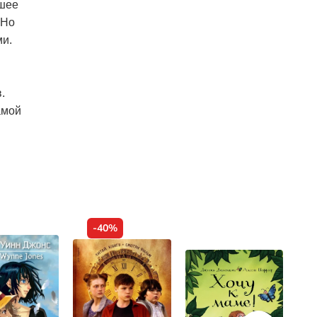
чшее
 Но
ми.
.
амой
-40%