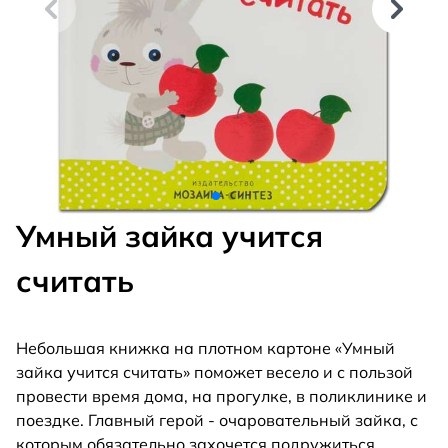
Умный зайка учится
считать
Небольшая книжка на плотном картоне «Умный
зайка учится считать» поможет весело и с пользой
провести время дома, на прогулке, в поликлинике и
поездке. Главный герой - очаровательный зайка, с
которым обязательно захочется подружиться.