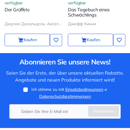
verfügbar
verfügbar
Der Grüffelo
Das Tagebuch eines
Schwächlings
Джулия Дональдсон, Аксель Шеффлер
Джефф Кинни
Kaufen
Kaufen
Abonnieren Sie unsere News!
Seien Sie der Erste, der über unsere aktuellen Rabatte,
Angebote und neuen Produkte informiert wird!
Ich stimme zu mit
Einsatzbedingungen
и
Datenschutzbestimmungen
Abonnieren