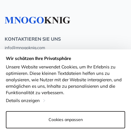
KONTAKTIEREN SIE UNS
info@mnogoknig.com
+371 27-27-27-47
(08:00 – 20:00 UTC+2)
Wir schätzen Ihre Privatsphäre
Rīga, Augusta Deglava 69d, LV-1082
Unsere Website verwendet Cookies, um Ihr Erlebnis zu
optimieren. Diese kleinen Textdateien helfen uns zu
Über uns
Privacy Policy
analysieren, wie Nutzer mit der Website interagieren, und
ermöglichen es uns, Inhalte zu personalisieren und die
Geschäfte
Geschäftsbedingungen
Funktionalität zu verbessern.
Lieferung und Zahlung
Erklärung zur Barrierefreiheit
Details anzeigen
Treuekarten
Rückgabe von Waren
Cookies anpassen
Für Großhandelskunden
Cookie-Einstellungen