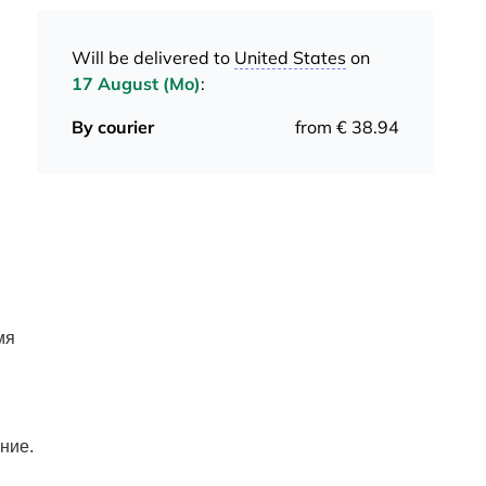
Will be delivered to
United States
on
17 August (Mo)
:
By courier
from € 38.94
мя
ние.