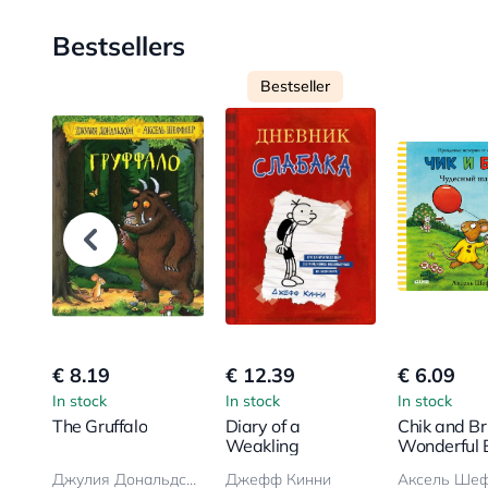
Bestsellers
Bestseller
€ 8.19
€ 12.39
€ 6.09
In stock
In stock
In stock
The Gruffalo
Diary of a
Chik and Bri
Weakling
Wonderful 
Джулия Дональдсон, Аксель Шеффлер
Джефф Кинни
Аксель Ше