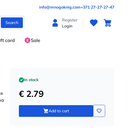
info@mnogoknig.com
+371 27-27-27-47
Register
Search
Login
ift card
Sale
In stock
€ 2.79
ся
на
Add to cart