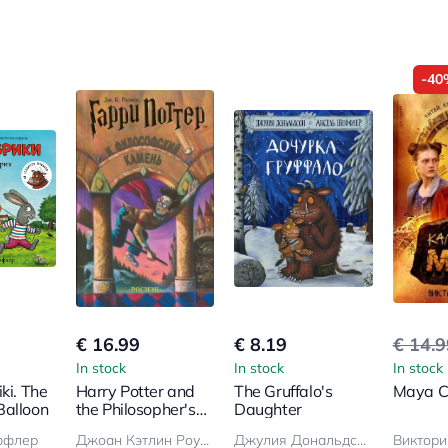
-40
€ 16.99
€ 8.19
€ 14.
In stock
In stock
In stock
ki. The
Harry Potter and
The Gruffalo's
Maya C
Balloon
the Philosopher's
Daughter
Stone
ффлер
Джоан Кэтлин Роулинг
Джулия Дональдсон
Виктори