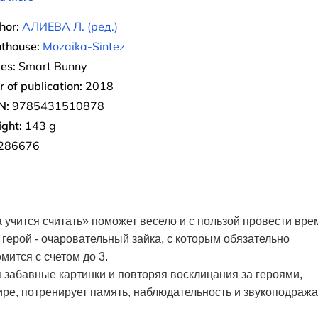
hor:
АЛИЕВА Л. (ред.)
nthouse:
Mozaika-Sintez
ies:
Smart Bunny
r of publication:
2018
N:
9785431510878
ght:
143 g
286676
учится считать» поможет весело и с пользой провести вре
й герой - очаровательный зайка, с которым обязательно
ится с счетом до 3.
забавные картинки и повторяя восклицания за героями,
е, потренирует память, наблюдательность и звукоподража