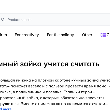
earch
dren
For creativity
For the holiday
Other
G
мный зайка учится считать
ольшая книжка на плотном картоне «Умный зайка учит
тать» поможет весело и с пользой провести время дома, 
гулке, в поликлинике и поездке. Главный герой -
ровательный зайка, с которым обязательно захочется
ружиться. Вместе с ним малыш познакомится с счетом
...
d more