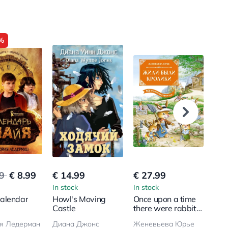
%
99
€ 8.99
€ 14.99
€ 27.99
€ 8
In stock
In stock
In s
alendar
Howl's Moving
Once upon a time
I w
Castle
there were rabbits.
mo
All adventures in
я Ледерман
Диана Джонс
Женевьева Юрье
one volume