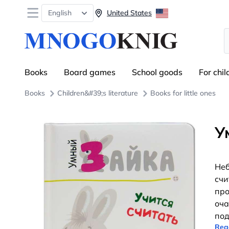
Open menu
English
United States
S
Books
Board games
School goods
For chil
Books
Children&#39;s literature
Books for little ones
У
Неб
счи
про
оча
под
Rea