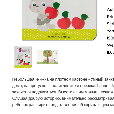
Aut
Pri
Ser
Yea
ISB
Wei
ID:
Небольшая книжка на плотном картоне «Умный зайка 
дома, на прогулке, в поликлинике и поездке. Главны
захочется подружиться. Вместе с ним малыш познаком
Слушая добрую историю, внимательно рассматривая 
ребенок расширит представления об окружающем мир