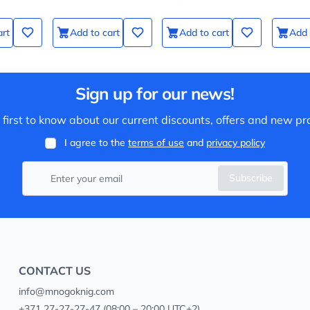
art
Add to cart
Add to cart
Add 
Sign up for our news!
 first to know about our current discounts, offers and new pr
I agree to the
terms of use
and
privacy policy
Subscribe
CONTACT US
info@mnogoknig.com
+371 27-27-27-47
(08:00 – 20:00 UTC+2)