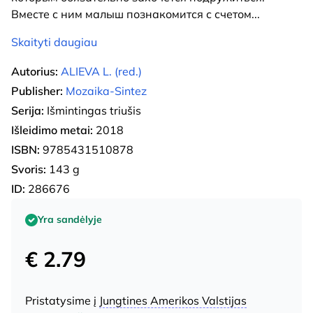
Вместе с ним малыш познакомится с счетом
...
Skaityti daugiau
Autorius:
ALIEVA L. (red.)
Publisher:
Mozaika-Sintez
Serija:
Išmintingas triušis
Išleidimo metai:
2018
ISBN:
9785431510878
Svoris:
143 g
ID:
286676
Yra sandėlyje
€ 2.79
Pristatysime į
Jungtines Amerikos Valstijas