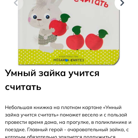
Умный зайка учится
считать
Небольшая книжка на плотном картоне «Умный
зайка учится считать» поможет весело и с пользой
провести время дома, на прогулке, в поликлинике и
поездке. Главный герой - очаровательный зайка, с
которым обязательно захочется подружиться.