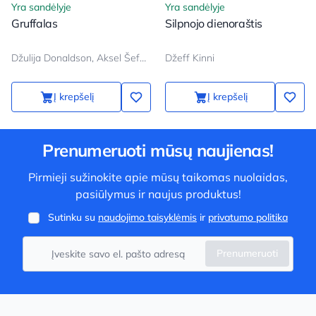
Yra sandėlyje
Yra sandėlyje
Gruffalas
Silpnojo dienoraštis
Džulija Donaldson, Aksel Šeffler
Džeff Kinni
Į krepšelį
Į krepšelį
Prenumeruoti mūsų naujienas!
Pirmieji sužinokite apie mūsų taikomas nuolaidas,
pasiūlymus ir naujus produktus!
Sutinku su
naudojimo taisyklėmis
ir
privatumo politika
Prenumeruoti