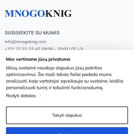
SUSISIEKITE SU MUMIS
info@mnogoknig.com
+371 27-27-27-47
(08:00 – 20:00 UTC+2)
Rīga, Augusta Deglava 69d, LV-1082
Mes vertiname jūsų privatumo
Mūsų svetainė naudoja slapukus jūsų patirties
Apie mus
Privacy Policy
optimizavimui. Šie maži teksto failai padeda mums
analizuoti, kaip vartotojai sąveikauja su svetaine, leidžia
Parduotuvės
Sąlygos ir nuostatos
personalizuoti turinį ir tobulinti funkcionalumą.
Pristatymas ir mokėjimas
Prieinamumo pareiškimas
Rodyti detales
Lojalumo kortelės
Prekių grąžinimas
Taisyti slapukus
Didmeniniams pirkėjams
Slapukų nustatymai