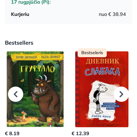
17 rugpjūčio (Pi)
:
Kurjeriu
nuo € 38.94
Bestsellers
Bestseleris
€ 8.19
€ 12.39