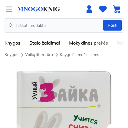
Open menu
Rasti
Search
Knygos
Stalo žaidimai
Mokyklinės prekės
Vaik
Knygos
Vaikų literatūra
Knygelės mažiesiems