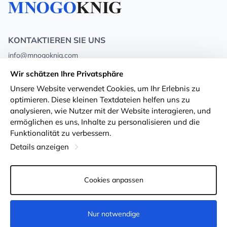
KONTAKTIEREN SIE UNS
info@mnogoknig.com
+371 27-27-27-47
(08:00 – 20:00 UTC+2)
Wir schätzen Ihre Privatsphäre
Rīga, Augusta Deglava 69d, LV-1082
Unsere Website verwendet Cookies, um Ihr Erlebnis zu
optimieren. Diese kleinen Textdateien helfen uns zu
Über uns
Privacy Policy
analysieren, wie Nutzer mit der Website interagieren, und
ermöglichen es uns, Inhalte zu personalisieren und die
Geschäfte
Geschäftsbedingungen
Funktionalität zu verbessern.
Lieferung und Zahlung
Erklärung zur Barrierefreiheit
Details anzeigen
Treuekarten
Rückgabe von Waren
Cookies anpassen
Für Großhandelskunden
Cookie-Einstellungen
Nur notwendige