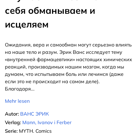
себя обманываем и
исцеляем
Ожидания, вера и самообман могут серьезно влиять
на наше тело и разум. Эрик Ванс исследует тему
«внутренней фармацевтики» настоящих химических
реакций, производимых нашим мозгом, когда мы
думаем, что испытываем боль или лечимся (даже
если это не происходит на самом деле).
Благодаря
...
Mehr lesen
Autor:
ВАНС ЭРИК
Verlag:
Mann, Ivanov i Ferber
Serie:
MYTH. Comics