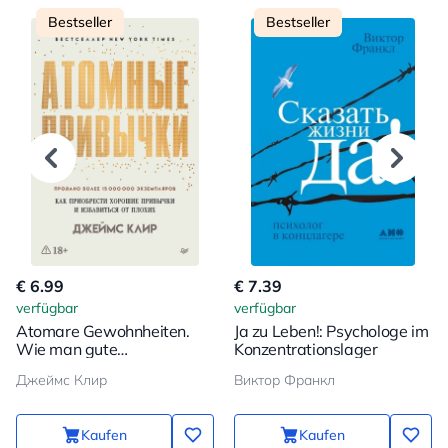
Bestseller
Bestseller
€ 6.99
€ 7.39
verfügbar
verfügbar
Atomare Gewohnheiten.
Ja zu Leben!: Psychologe im
Wie man gute
Konzentrationslager
Gewohnheiten erwirbt und
Джеймс Клир
Виктор Франкл
schlechte loswird
Kaufen
Kaufen