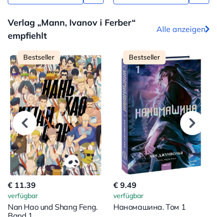
Verlag „Mann, Ivanov i Ferber“
Alle anzeigen
empfiehlt
Bestseller
Bestseller
€ 11.39
€ 9.49
verfügbar
verfügbar
Nan Hao und Shang Feng.
Наномашина. Том 1
Band 1