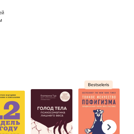
ей
м
Bestseleris