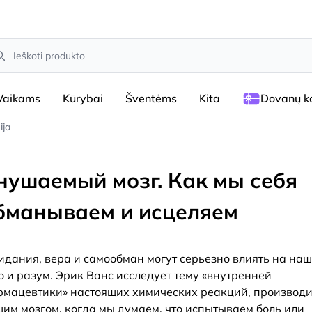
arch
Vaikams
Kūrybai
Šventėms
Kita
Dovanų ko
ija
нушаемый мозг. Как мы себя
бманываем и исцеляем
дания, вера и самообман могут серьезно влиять на на
о и разум. Эрик Ванс исследует тему «внутренней
мацевтики» настоящих химических реакций, производ
им мозгом, когда мы думаем, что испытываем боль или