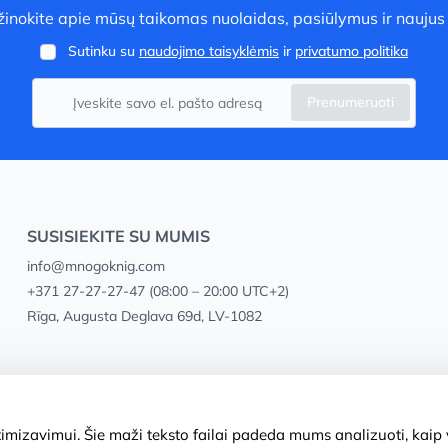
užinokite apie mūsų taikomas nuolaidas, pasiūlymus ir naujus
Sutinku su
naudojimo taisyklėmis
ir
privatumo politika
Prenumeruoti
SUSISIEKITE SU MUMIS
info@mnogoknig.com
+371 27-27-27-47
(08:00 – 20:00 UTC+2)
Rīga, Augusta Deglava 69d, LV-1082
mizavimui. Šie maži teksto failai padeda mums analizuoti, kaip v