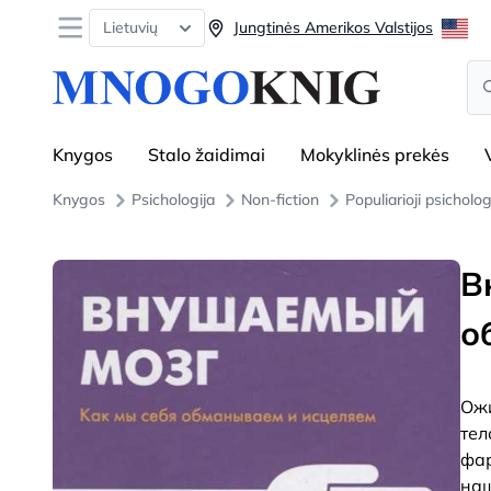
Open menu
Lietuvių
Jungtinės Amerikos Valstijos
Se
Knygos
Stalo žaidimai
Mokyklinės prekės
Knygos
Psichologija
Non-fiction
Populiarioji psicholog
В
о
Ожи
тел
фар
наш