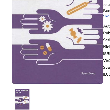
леч
Бл
Skai
Aut
Pub
Seri
Išl
ISB
Virš
Svo
ID: