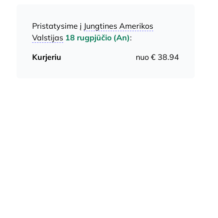
Pristatysime į
Jungtines Amerikos
Valstijas
18 rugpjūčio (An)
:
Kurjeriu
nuo € 38.94