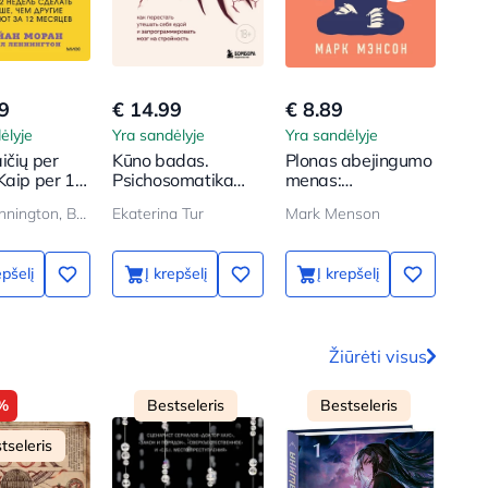
9
€ 14.99
€ 8.89
€ 2
ėlyje
Yra sandėlyje
Yra sandėlyje
Yra 
ičių per
Kūno badas.
Plonas abejingumo
Galv
Kaip per 12
Psichosomatika
menas:
sprę
ų padaryti
perteklinio svorio.
paradoksalus
Majkl Lennington, Brajan Moran
Ekaterina Tur
Mark Menson
KAN
 nei kiti
Kaip nustoti guosti
būdas gyventi
er 12
save maistu ir
laimingai
ų
perprogramuoti
epšelį
Į krepšelį
Į krepšelį
smegenis lieknumui
Žiūrėti visus
%
Bestseleris
Bestseleris
tseleris