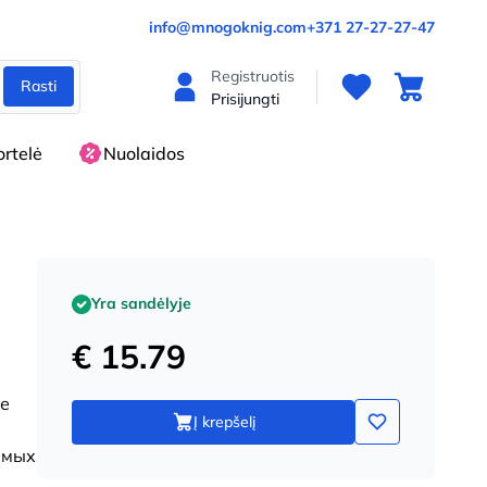
info@mnogoknig.com
+371 27-27-27-47
Registruotis
Rasti
Prisijungti
rtelė
Nuolaidos
Yra sandėlyje
€ 15.79
ше
Į krepšelį
имых