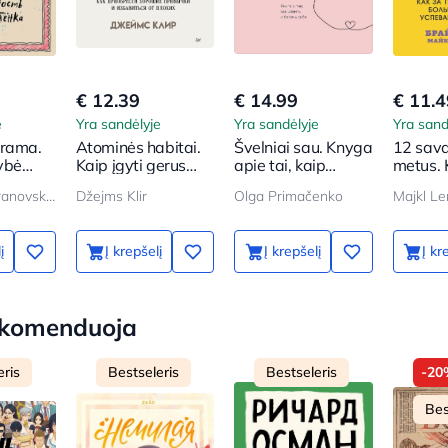
€ 12.39
€ 14.99
€ 11.4
e
Yra sandėlyje
Yra sandėlyje
Yra sand
trama.
Atominės habitai.
Švelniai sau. Knyga
12 sava
ybė
Kaip įgyti gerus
apie tai, kaip
metus. 
nime
įpročius
vertinti ir saugoti
savaiči
Ljudmila Petranovskaja
Džejms Klir
Olga Primačenko
save
daugiau,
spėja p
mėnesi
į
Į krepšelį
Į krepšelį
Į kr
rekomenduoja
eris
Bestseleris
Bestseleris
-20
Bes