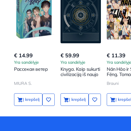
€ 14.99
€ 59.99
€ 11.39
Yra sandėlyje
Yra sandėlyje
Yra sandėlyj
Рассекая ветер
Knyga. Kaip sukurti
Nán Hāo ir
civilizaciją iš naujo
Fēng. Toma
MIURA S.
Brauni
Į krepšelį
Į krepšelį
Į krepšel