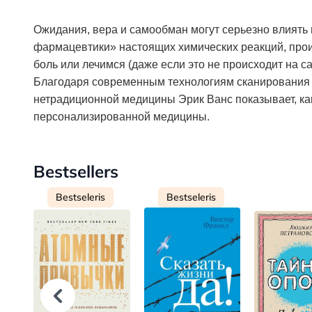
Ожидания, вера и самообман могут серьезно влиять 
фармацевтики» настоящих химических реакций, про
боль или лечимся (даже если это не происходит на с
Благодаря современным технологиям сканирования 
нетрадиционной медицины Эрик Ванс показывает, ка
персонализированной медицины.
Bestsellers
Bestseleris
Bestseleris