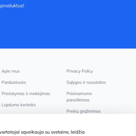
 produktus!
Apie mus
Privacy Policy
Parduotuvės
Sąlygos ir nuostatos
Pristatymas ir mokėjimas
Prieinamumo
pareiškimas
Lojalumo kortelės
Prekių grąžinimas
Didmeniniams pirkėjams
Slapukų nustatymai
artotojai sąveikauja su svetaine, leidžia