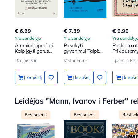
€ 6.99
€ 7.39
€ 9.99
Yra sandėlyje
Yra sandėlyje
Yra sandėlyj
Atominės įpročiai.
Pasakyti
Paslėpta a
Kaip įgyti gerus
gyvenimui Taip!:
Priklausom
įpročius ir
psichologas
vaiko gyve
Džejms Klir
Viktor Frankl
atsikratyti blogų
koncentracijos
stovykloje
Į krepšelį
Į krepšelį
Į krepšel
Leidėjas "Mann, Ivanov i Ferber" 
Bestseleris
Bestseleris
Bestsel