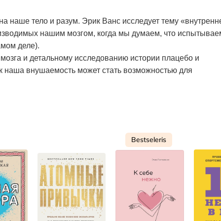
на наше тело и разум. Эрик Ванс исследует тему «внутренн
изводимых нашим мозгом, когда мы думаем, что испытывае
амом деле).
мозга и детальному исследованию истории плацебо и
к наша внушаемость может стать возможностью для
Bestseleris