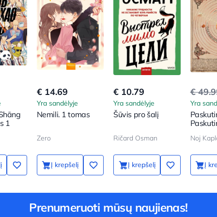
€ 14.69
€ 10.79
€ 49.
e
Yra sandėlyje
Yra sandėlyje
Yra sand
 Shāng
Nemili. 1 tomas
Šūvis pro šalį
Paskuti
s 1
Paskuti
žmogau
Zero
Ričard Osman
Noj Kapl
dienora
į
Į krepšelį
Į krepšelį
Į kr
Prenumeruoti mūsų naujienas!