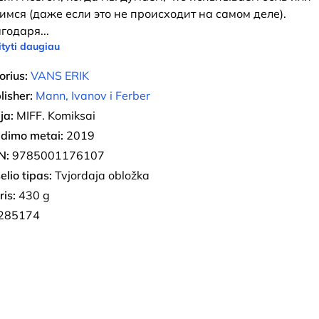
имся (даже если это не происходит на самом деле).
агодаря
...
tyti daugiau
orius:
VANS ERIK
lisher:
Mann, Ivanov i Ferber
ja:
MIFF. Komiksai
eidimo metai:
2019
N:
9785001176107
elio tipas:
Tvjordaja obložka
ris:
430 g
285174