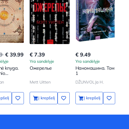
99
€ 39.99
€ 7.39
€ 9.49
ėlyje
Yra sandėlyje
Yra sandėlyje
nė knyga.
Ожерелье
Наномашина. Том
nio
1
s Žemėje
an
Mett Uitten
DŽUNVOLJa H.
štis
epšelį
Į krepšelį
Į krepšelį