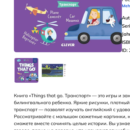
Meh
Aut
Seri
Jah
ISB
ID:
Книга «Things that go. Транспорт» — это игры и з
билингвального ребенка. Яркие рисунки, плотны
транспорт — позволят изучать английский с удов
Рассматривайте с малышом сюжетные картинки, на
сможете вместе сочинять целые истории. Вы узна