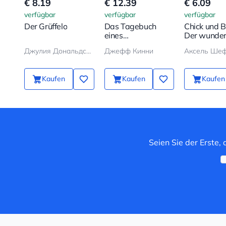
€ 8.19
€ 12.39
€ 6.09
verfügbar
verfügbar
verfügbar
Der Grüffelo
Das Tagebuch
Chick und B
eines
Der wunde
Schwächlings
Ballon
Джулия Дональдсон, Аксель Шеффлер
Джефф Кинни
Аксель Ше
Kaufen
Kaufen
Kaufen
Seien Sie der Erste,