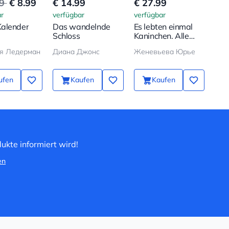
99
€ 8.99
€ 14.99
€ 27.99
€ 8
r
verfügbar
verfügbar
verf
alender
Das wandelnde
Es lebten einmal
Ich
Schloss
Kaninchen. Alle
Abenteuer in einem
я Ледерман
Диана Джонс
Женевьева Юрье
Band
ufen
Kaufen
Kaufen
ukte informiert wird!
en