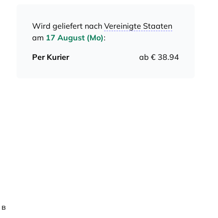
Wird geliefert nach
Vereinigte Staaten
am
17 August (Mo)
:
Per Kurier
ab € 38.94
 в