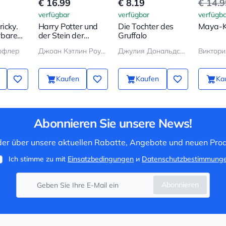
€ 16.99
€ 8.19
€ 14.
verfügbar
verfügbar
verfügba
ricky.
Harry Potter und
Die Tochter des
Maya-K
rbare
der Stein der
Gruffalo
Weisen
ффлер
Джоан Кэтлин Роулинг
Джулия Дональдсон
Виктори
Kaufen
Kaufen
Ka
Abonnieren Sie unsere News!
 der über unsere aktuellen Rabatte, Angebote und neuen Prod
Ich stimme zu mit
Einsatzbedingungen
и
Datenschutzbestimmung
Abonnieren