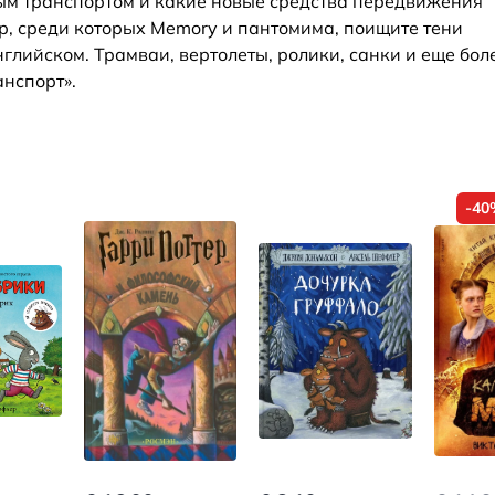
ным транспортом и какие новые средства передвижения
гр, среди которых Memory и пантомима, поищите тени
глийском. Трамваи, вертолеты, ролики, санки и еще бол
анспорт».
-40