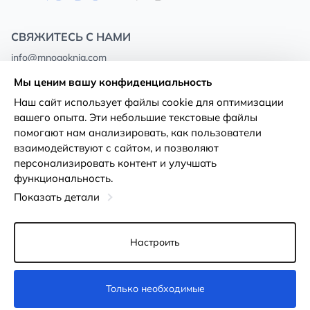
СВЯЖИТЕСЬ С НАМИ
info@mnogoknig.com
+371 27-27-27-47
(08:00 – 20:00 UTC+2)
Мы ценим вашу конфиденциальность
Rīga, Augusta Deglava 69d, LV-1082
Наш сайт использует файлы cookie для оптимизации
вашего опыта. Эти небольшие текстовые файлы
О нас
Политика
помогают нам анализировать, как пользователи
конфиденциальности
взаимодействуют с сайтом, и позволяют
Магазины
персонализировать контент и улучшать
Условия использования
функциональность.
Доставка и оплата
Декларация о доступности
Показать детали
Карты лояльности
Возврат товара
Оптовым покупателям
Настроить
Настройки файлов cookie
Только необходимые