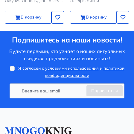
Джулия Дональдсон, Аксель Шеффлер
Джефф Кинни
В корзину
В корзину
Подпишитесь на наши новости!
Будьте первыми, кто узнает о наших актуальных
скидках, предложениях и новинках!
Я согласен с
условиями использования
и
политикой
конфиденциальности
Подписаться