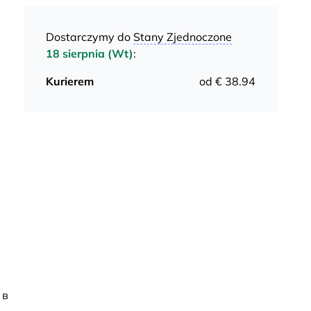
Dostarczymy do
Stany Zjednoczone
18 sierpnia (Wt)
:
Kurierem
od € 38.94
 в