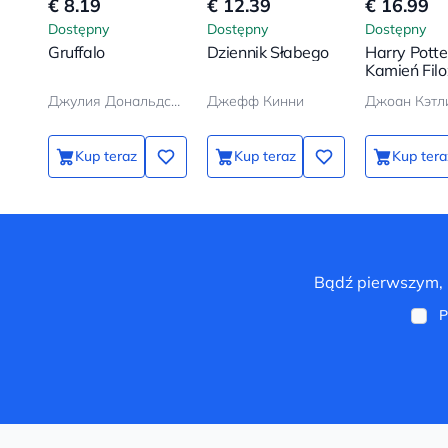
€ 8.19
€ 12.39
€ 16.99
Dostępny
Dostępny
Dostępny
Gruffalo
Dziennik Słabego
Harry Potter
Kamień Filo
Джулия Дональдсон, Аксель Шеффлер
Джефф Кинни
Kup teraz
Kup teraz
Kup tera
Bądź pierwszym, k
P