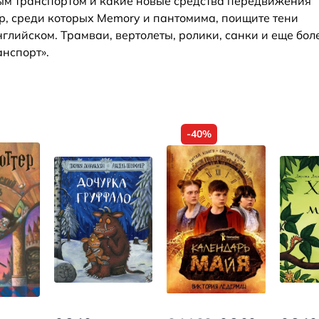
ным транспортом и какие новые средства передвижения
гр, среди которых Memory и пантомима, поищите тени
глийском. Трамваи, вертолеты, ролики, санки и еще бол
анспорт».
-40%