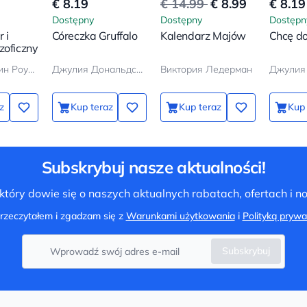
€ 8.19
€ 14.99
€ 8.99
€ 8.19
Dostępny
Dostępny
Dostępn
 i
Córeczka Gruffalo
Kalendarz Majów
Chcę d
zoficzny
Джоан Кэтлин Роулинг
Джулия Дональдсон
Виктория Ледерман
z
Kup teraz
Kup teraz
Kup 
Subskrybuj nasze aktualności!
tóry dowie się o naszych aktualnych rabatach, ofertach i 
rzeczytałem i zgadzam się z
Warunkami użytkowania
i
Polityką prywa
Subskrybuj