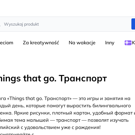
rch
ieciom
Za kreatywność
Na wakacje
Inny
K
hings that go. Транспорт
га «Things that go. Транспорт» — это игры и занятия на
дый день, которые помогут вырастить билингвального
енка. Яркие рисунки, плотный картон, удобный формат 
имая тема малышей — транспорт — позволят изучать
лийский с удовольствием уже с рождения!
сматривайте с
...