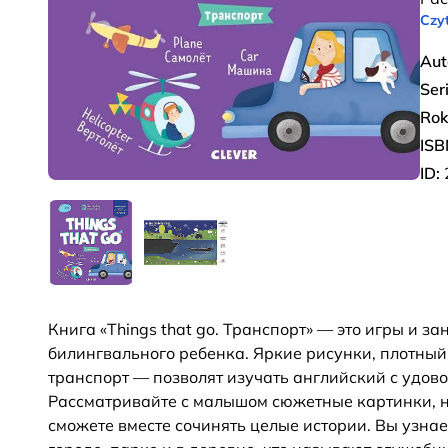
Czyt
Aut
Ser
Rok
ISB
ID:
Книга «Things that go. Транспорт» — это игры и з
билингвального ребенка. Яркие рисунки, плотны
транспорт — позволят изучать английский с удов
Рассматривайте с малышом сюжетные картинки, на
сможете вместе сочинять целые истории. Вы узна