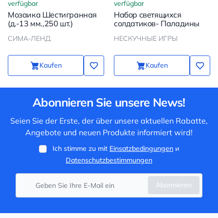
verfügbar
verfügbar
Мозаика Шестигранная
Набор светящихся
(д.-13 мм.,250 шт.)
солдатиков- Паладины
СИМА-ЛЕНД
НЕСКУЧНЫЕ ИГРЫ
Kaufen
Kaufen
Abonnieren Sie unsere News!
Seien Sie der Erste, der über unsere aktuellen Rabatte,
Angebote und neuen Produkte informiert wird!
Ich stimme zu mit
Einsatzbedingungen
и
Datenschutzbestimmungen
Abonnieren