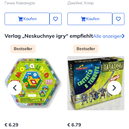
Гэнки Кавамура
Джеймс Клир
schlechte loswird
Kaufen
Kaufen
Verlag „Neskuchnye igry“ empfiehlt
Alle anzeigen
Bestseller
Bestseller
€ 6.29
€ 6.79