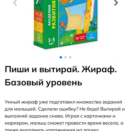
Пиши и вытирай. Жираф.
Базовый уровень
Умный жираф уже подготовил множество заданий
для малышей. Сделали ошибку? Не беда! Вытирай и
выполняй задание снова. Играя с карточками и
маркером, малыш сможет провести время весело, а
также выполнить упражнения на логику,