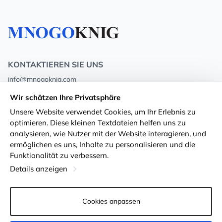
KONTAKTIEREN SIE UNS
info@mnogoknig.com
+371 27-27-27-47
(08:00 – 20:00 UTC+2)
Wir schätzen Ihre Privatsphäre
Rīga, Augusta Deglava 69d, LV-1082
Unsere Website verwendet Cookies, um Ihr Erlebnis zu
optimieren. Diese kleinen Textdateien helfen uns zu
Über uns
Privacy Policy
analysieren, wie Nutzer mit der Website interagieren, und
ermöglichen es uns, Inhalte zu personalisieren und die
Geschäfte
Geschäftsbedingungen
Funktionalität zu verbessern.
Lieferung und Zahlung
Erklärung zur Barrierefreiheit
Details anzeigen
Treuekarten
Rückgabe von Waren
Cookies anpassen
Für Großhandelskunden
Cookie-Einstellungen