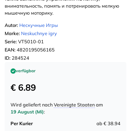
внимательность, память и потренировать мелкую
мышечную моторику.
Autor:
Нескучные Игры
Marke:
Neskuchnye igry
Serie:
VT5010-01
EAN:
4820195056165
ID:
284524
verfügbar
€ 6.89
Wird geliefert nach
Vereinigte Staaten
am
19 August (Mi)
:
Per Kurier
ab € 38.94