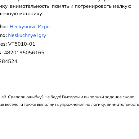
ику, внимательность, память и потренировать мелкую
ечную моторику.
hor:
Нескучные Игры
nd:
Neskuchnye igry
ies:
VT5010-01
:
4820195056165
284524
й. Сделали ошибку? Не беда! Вытирай и выполняй задание снова.
я весело, а также выполнить упражнения на логику, внимательность