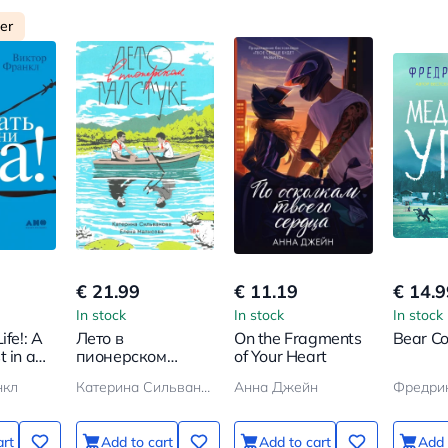
ler
€ 21.99
€ 11.19
€ 14.9
In stock
In stock
In stock
ife!: A
Лето в
On the Fragments
Bear Co
t in a
пионерском
of Your Heart
ion
галстуке
нкл
Катерина Сильванова, Елена Малисова
Анна Джейн
Фредри
art
Add to cart
Add to cart
Add 