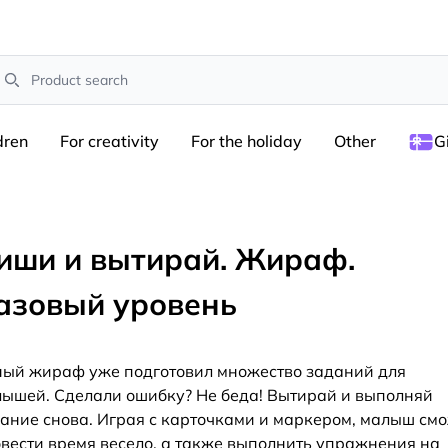
earch
dren
For creativity
For the holiday
Other
G
иши и вытирай. Жираф.
азовый уровень
ый жираф уже подготовил множество заданий для
ышей. Сделали ошибку? Не беда! Вытирай и выполняй
ание снова. Играя с карточками и маркером, малыш см
вести время весело, а также выполнить упражнения на