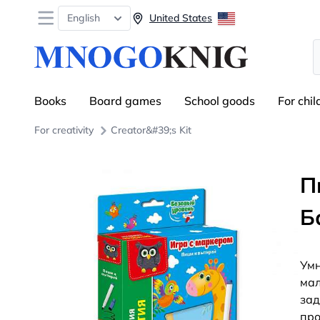
Open menu
English
United States
S
Books
Board games
School goods
For chil
For creativity
Creator&#39;s Kit
П
Б
Умн
мал
зад
про