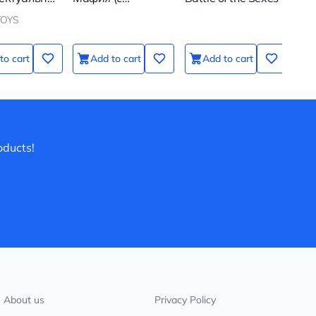
икитина
пластиковыми
OYS
масками)
to cart
Add to cart
Add to cart
oducts!
About us
Privacy Policy