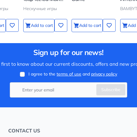
Арт Цветы
игры Н
игры
Нескучные игры
BAMBYT
art
Add to cart
Add to cart
Add 
Sign up for our news!
 first to know about our current discounts, offers and new pr
I agree to the
terms of use
and
privacy policy
Subscribe
CONTACT US