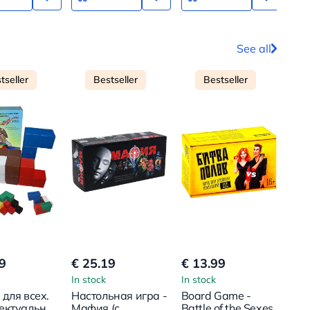
See all
tseller
Bestseller
Bestseller
9
€ 25.19
€ 13.99
In stock
In stock
для всех.
Настольная игра -
Board Game -
ектуальные
Мафия (с
Battle of the Sexes