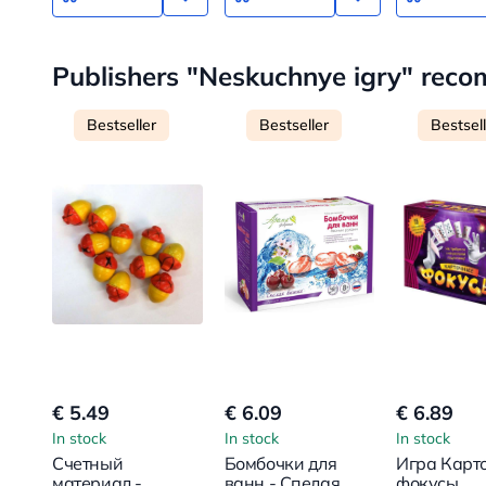
Publishers "Neskuchnye igry" rec
Bestseller
Bestseller
Bestsel
€ 5.49
€ 6.09
€ 6.89
In stock
In stock
In stock
Счетный
Бомбочки для
Игра Карт
материал -
ванн - Спелая
фокусы