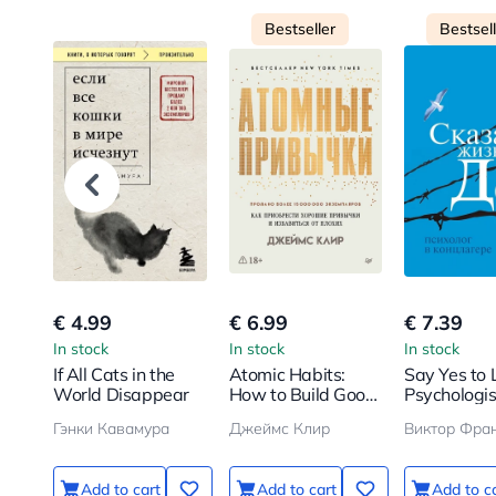
Bestseller
Bestsel
€ 4.99
€ 6.99
€ 7.39
In stock
In stock
In stock
If All Cats in the
Atomic Habits:
Say Yes to L
World Disappear
How to Build Good
Psychologis
Habits and Break
Concentrat
Гэнки Кавамура
Джеймс Клир
Виктор Фра
Bad Ones
Camp
Add to cart
Add to cart
Add to c