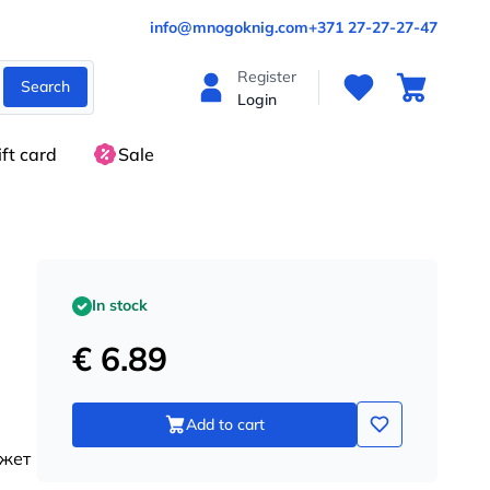
info@mnogoknig.com
+371 27-27-27-47
Register
Search
Login
ift card
Sale
In stock
€ 6.89
Add to cart
ожет