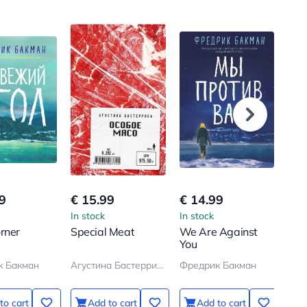
9
€ 15.99
€ 14.99
€ 5
In stock
In stock
In s
rner
Special Meat
We Are Against
The
You
Cre
Civi
к Бакман
Агустина Бастеррика
Фредрик Бакман
Scr
to cart
Add to cart
Add to cart