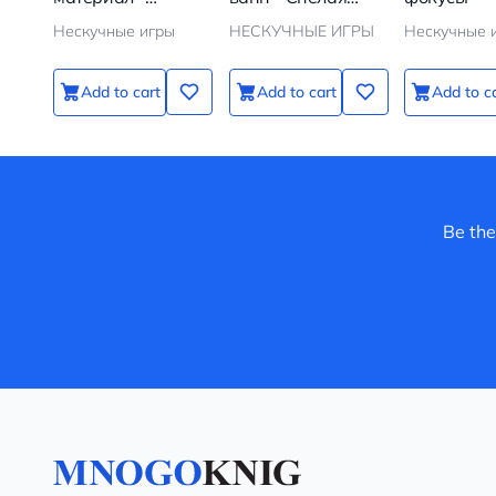
Желуди 10 штук
вишня
Нескучные игры
НЕСКУЧНЫЕ ИГРЫ
Нескучные 
Add to cart
Add to cart
Add to c
Be the