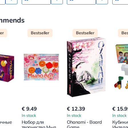
ommends
ler
Bestseller
Bestseller
Bes
€ 9.49
€ 12.39
€ 15.9
In stock
In stock
In stock
очные
Набор для
Ohanami - Board
Кубики 
творчества Мыло
Game
Интелл