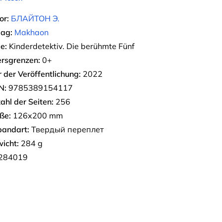
or:
БЛАЙТОН Э.
lag:
Makhaon
e:
Kinderdetektiv. Die berühmte Fünf
ersgrenzen:
0+
r der Veröffentlichung:
2022
N:
9785389154117
ahl der Seiten:
256
ße:
126х200 mm
bandart:
Твердый переплет
icht:
284 g
284019