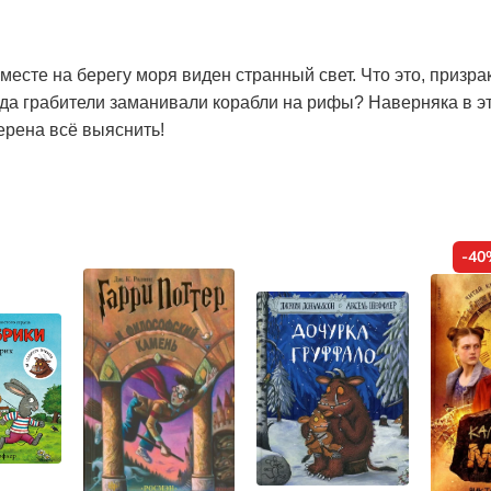
месте на берегу моря виден странный свет. Что это, призра
да грабители заманивали корабли на рифы? Наверняка в э
ерена всё выяснить!
-40