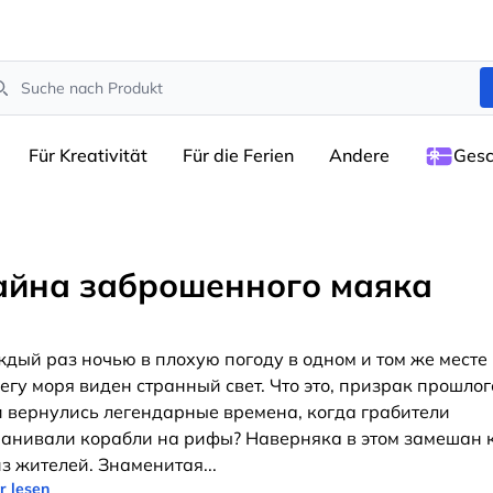
arch
Für Kreativität
Für die Ferien
Andere
Gesc
айна заброшенного маяка
дый раз ночью в плохую погоду в одном и том же месте
егу моря виден странный свет. Что это, призрак прошлог
 вернулись легендарные времена, когда грабители
анивали корабли на рифы? Наверняка в этом замешан к
из жителей. Знаменитая
...
r lesen