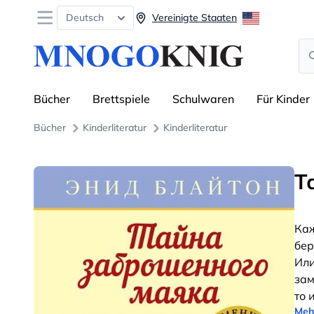
Open menu
Deutsch
Vereinigte Staaten
Se
Bücher
Brettspiele
Schulwaren
Für Kinder
Bücher
Kinderliteratur
Kinderliteratur
Т
Каж
бер
Или
зам
то 
Meh