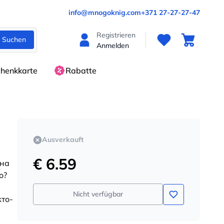
info@mnogoknig.com
+371 27-27-27-47
Registrieren
Suchen
Anmelden
henkkarte
Rabatte
Ausverkauft
€ 6.59
 на
о?
Nicht verfügbar
то-