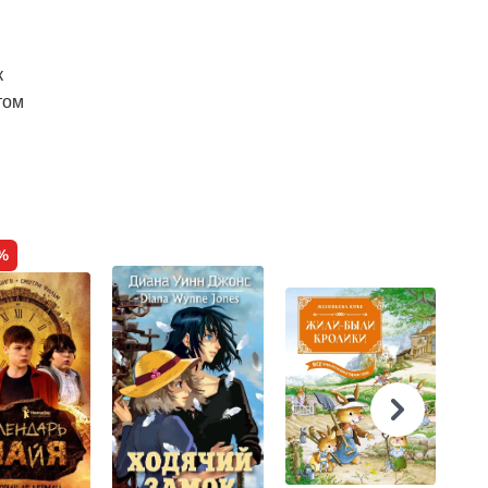
к
том
%