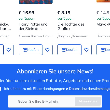
€ 16.99
€ 8.19
€ 14.
verfügbar
verfügbar
verfügba
ricky.
Harry Potter und
Die Tochter des
Maya-K
rbare
der Stein der
Gruffalo
Weisen
ффлер
Джоан Кэтлин Роулинг
Джулия Дональдсон
Виктори
Kaufen
Kaufen
Ka
Abonnieren Sie unsere News!
 der über unsere aktuellen Rabatte, Angebote und neuen Prod
Ich stimme zu mit
Einsatzbedingungen
и
Datenschutzbestimmung
Abonnieren