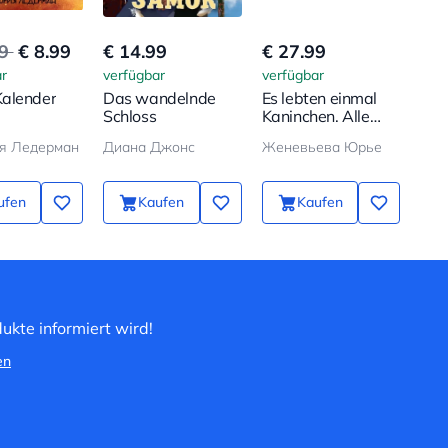
99
€ 8.99
€ 14.99
€ 27.99
€ 8
r
verfügbar
verfügbar
verf
alender
Das wandelnde
Es lebten einmal
Ich
Schloss
Kaninchen. Alle
Abenteuer in einem
я Ледерман
Диана Джонс
Женевьева Юрье
Band
ufen
Kaufen
Kaufen
ukte informiert wird!
en