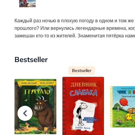
Каждый раз ночью в плохую погоду в одном и том же 
прошлого? Или вернулись легендарные времена, ког
замешан кто-то из жителей. Знаменитая пятёрка нам
Bestseller
Bestseller