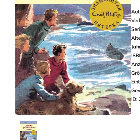
Aut
Ver
Seri
Alt
Jah
ISB
Anz
Grö
Ein
Gew
ID: