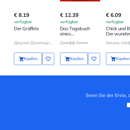
€ 8.19
€ 12.39
€ 6.09
verfügbar
verfügbar
verfügbar
Der Grüffelo
Das Tagebuch
Chick und B
eines
Der wunde
Schwächlings
Ballon
Джулия Дональдсон, Аксель Шеффлер
Джефф Кинни
Аксель Ше
Kaufen
Kaufen
Kaufen
Seien Sie der Erste,