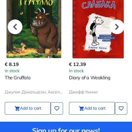
€ 8.19
€ 12.39
In stock
In stock
The Gruffalo
Diary of a Weakling
Джулия Дональдсон, Аксель Шеффлер
Джефф Кинни
Add to cart
Add to cart
Sign up for our news!