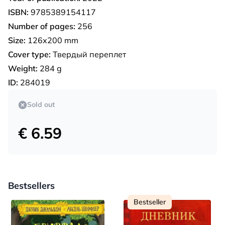
ISBN:
9785389154117
Number of pages:
256
Size:
126х200 mm
Cover type:
Твердый переплет
Weight:
284 g
ID:
284019
Sold out
€ 6.59
Bestsellers
Bestseller