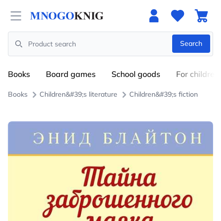
Open menu
Search
Search
Books
Board games
School goods
For children
Books
Children&#39;s literature
Children&#39;s fiction