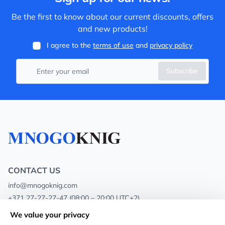
Be the first to know about our current discounts, offers
and new products!
I agree to the
terms of use
and
privacy policy
Subscribe
CONTACT US
info@mnogoknig.com
+371 27-27-27-47
(08:00 – 20:00 UTC+2)
Rīga, Augusta Deglava 69d, LV-1082
We value your privacy