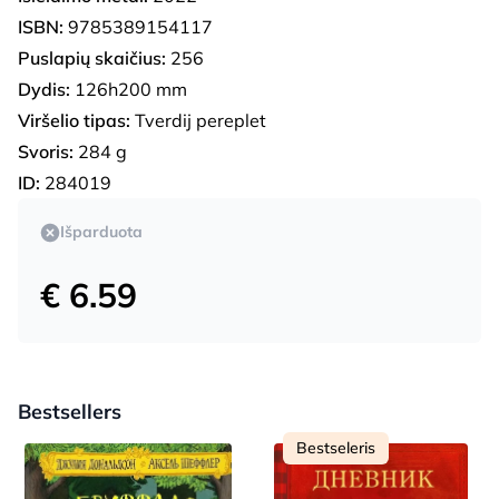
ISBN:
9785389154117
Puslapių skaičius:
256
Dydis:
126h200 mm
Viršelio tipas:
Tverdij pereplet
Svoris:
284 g
ID:
284019
Išparduota
€ 6.59
Bestsellers
Bestseleris