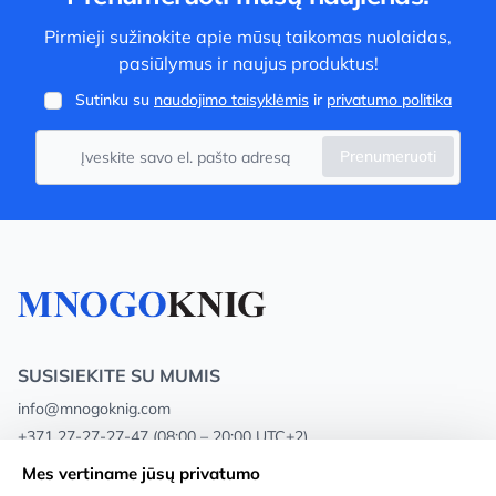
Pirmieji sužinokite apie mūsų taikomas nuolaidas,
pasiūlymus ir naujus produktus!
Sutinku su
naudojimo taisyklėmis
ir
privatumo politika
Prenumeruoti
SUSISIEKITE SU MUMIS
info@mnogoknig.com
+371 27-27-27-47
(08:00 – 20:00 UTC+2)
Rīga, Augusta Deglava 69d, LV-1082
Mes vertiname jūsų privatumo