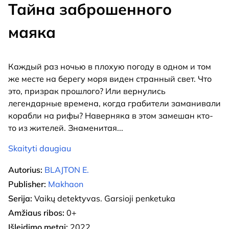
Тайна заброшенного
маяка
Каждый раз ночью в плохую погоду в одном и том
же месте на берегу моря виден странный свет. Что
это, призрак прошлого? Или вернулись
легендарные времена, когда грабители заманивали
корабли на рифы? Наверняка в этом замешан кто-
то из жителей. Знаменитая
...
Skaityti daugiau
Autorius:
BLAJTON E.
Publisher:
Makhaon
Serija:
Vaikų detektyvas. Garsioji penketuka
Amžiaus ribos:
0+
Išleidimo metai:
2022