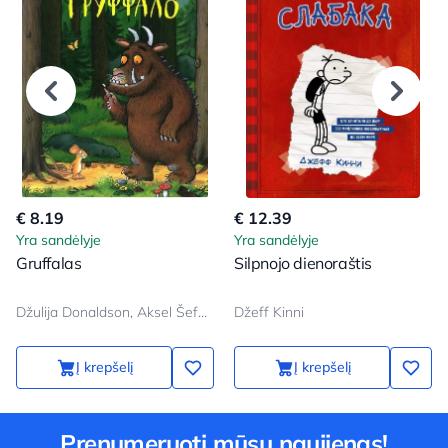
€ 8.19
€ 12.39
Yra sandėlyje
Yra sandėlyje
Gruffalas
Silpnojo dienoraštis
Džulija Donaldson, Aksel Šeffler
Džeff Kinni
Į krepšelį
Į krepšelį
Prenumeruoti mūsų naujienas!