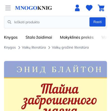
Open menu
Rasti
Search
Knygos
Stalo žaidimai
Mokyklinės prekės
Vaik
Knygos
Vaikų literatūra
Vaikų grožinė literatūra