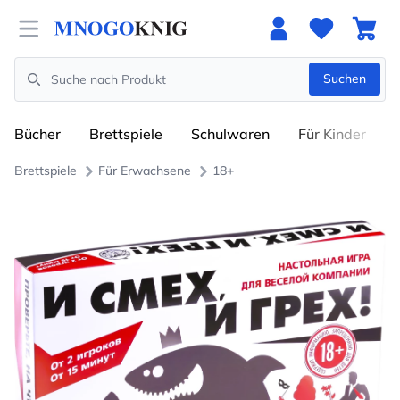
Open menu
Suchen
Search
Bücher
Brettspiele
Schulwaren
Für Kinder
Brettspiele
Für Erwachsene
18+