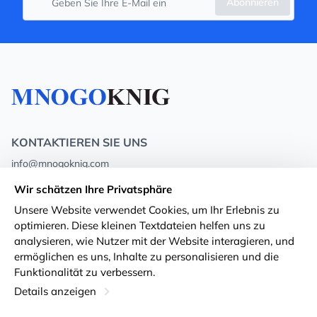
Abonnieren
KONTAKTIEREN SIE UNS
info@mnogoknig.com
+371 27-27-27-47
(08:00 – 20:00 UTC+2)
Wir schätzen Ihre Privatsphäre
Rīga, Augusta Deglava 69d, LV-1082
Unsere Website verwendet Cookies, um Ihr Erlebnis zu
optimieren. Diese kleinen Textdateien helfen uns zu
Über uns
Privacy Policy
analysieren, wie Nutzer mit der Website interagieren, und
ermöglichen es uns, Inhalte zu personalisieren und die
Geschäfte
Geschäftsbedingungen
Funktionalität zu verbessern.
Lieferung und Zahlung
Erklärung zur Barrierefreiheit
Details anzeigen
Treuekarten
Rückgabe von Waren