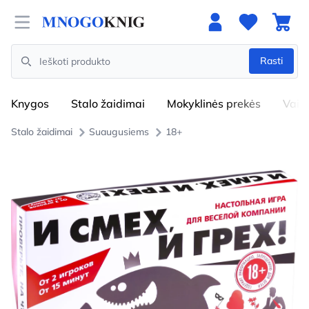
Open menu
Rasti
Search
Knygos
Stalo žaidimai
Mokyklinės prekės
Vaik
Stalo žaidimai
Suaugusiems
18+