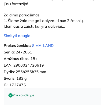
jūsų fantazija!
Žaidimo paruošimas:
1. Šiame žaidime gali dalyvauti nuo 2 žmonių.
Įdomiausia žaisti, kai yra dalyviai
...
Skaityti daugiau
Prekės ženklas:
SIMA-LAND
Serija:
2472061
Amžiaus ribos:
18+
EAN:
2900024720619
Dydis:
255h255h35 mm
Svoris:
183 g
ID:
1727475
Yra sandėlyje