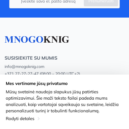
Prenumeruoti
SUSISIEKITE SU MUMIS
info@mnogoknig.com
+371 27-27-27-47
(08:00 – 20:00 UTC+2)
Rīga, Augusta Deglava 69d, LV-1082
Mes vertiname jūsų privatumo
Mūsų svetainė naudoja slapukus jūsų patirties
Apie mus
Privacy Policy
optimizavimui. Šie maži teksto failai padeda mums
analizuoti, kaip vartotojai sąveikauja su svetaine, leidžia
Parduotuvės
Sąlygos ir nuostatos
personalizuoti turinį ir tobulinti funkcionalumą.
Pristatymas ir mokėjimas
Prieinamumo pareiškimas
Rodyti detales
Lojalumo kortelės
Prekių grąžinimas