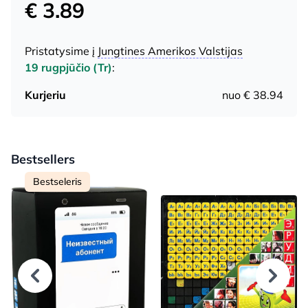
€ 3.89
Pristatysime į
Jungtines Amerikos Valstijas
19 rugpjūčio (Tr)
:
Kurjeriu
nuo € 38.94
Bestsellers
Bestseleris