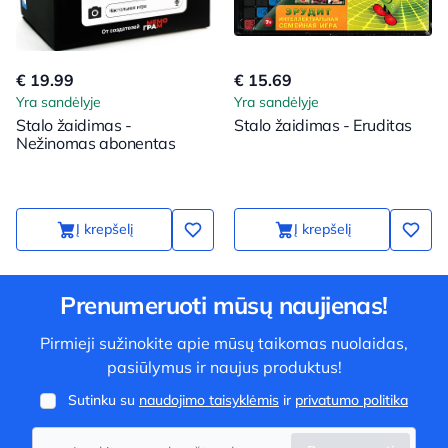
€ 19.99
€ 15.69
Yra sandėlyje
Yra sandėlyje
Stalo žaidimas -
Stalo žaidimas - Eruditas
Nežinomas abonentas
Į krepšelį
Į krepšelį
Prenumeruoti mūsų naujienas!
Pirmieji sužinokite apie mūsų taikomas nuolaidas,
pasiūlymus ir naujus produktus!
Sutinku su
naudojimo taisyklėmis
ir
privatumo politika