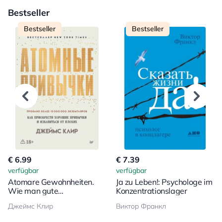
Bestseller
Bestseller
Bestseller
€ 6.99
€ 7.39
verfügbar
verfügbar
Atomare Gewohnheiten.
Ja zu Leben!: Psychologe im
Wie man gute
Konzentrationslager
Gewohnheiten erwirbt und
Джеймс Клир
Виктор Франкл
schlechte loswird