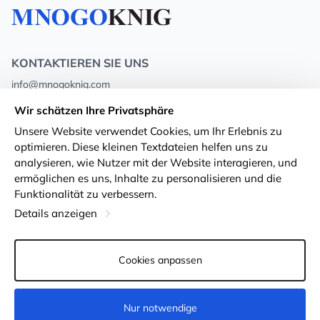
KONTAKTIEREN SIE UNS
info@mnogoknig.com
+371 27-27-27-47
(08:00 – 20:00 UTC+2)
Wir schätzen Ihre Privatsphäre
Rīga, Augusta Deglava 69d, LV-1082
Unsere Website verwendet Cookies, um Ihr Erlebnis zu
optimieren. Diese kleinen Textdateien helfen uns zu
Über uns
Privacy Policy
analysieren, wie Nutzer mit der Website interagieren, und
ermöglichen es uns, Inhalte zu personalisieren und die
Geschäfte
Geschäftsbedingungen
Funktionalität zu verbessern.
Lieferung und Zahlung
Erklärung zur Barrierefreiheit
Details anzeigen
Treuekarten
Rückgabe von Waren
Cookies anpassen
Für Großhandelskunden
Cookie-Einstellungen
Nur notwendige