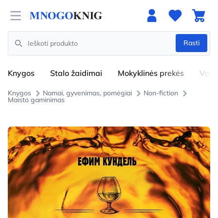
Open menu
Rasti
Search
Knygos
Stalo žaidimai
Mokyklinės prekės
Vaik
Knygos
Namai, gyvenimas, pomėgiai
Non-fiction
Maisto gaminimas