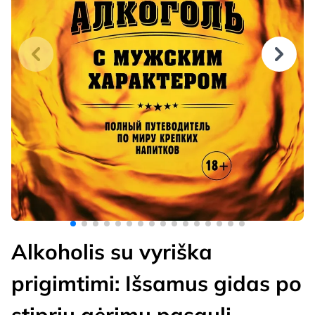
Alkoholis su vyriška
prigimtimi: Išsamus gidas po
stiprių gėrimų pasaulį