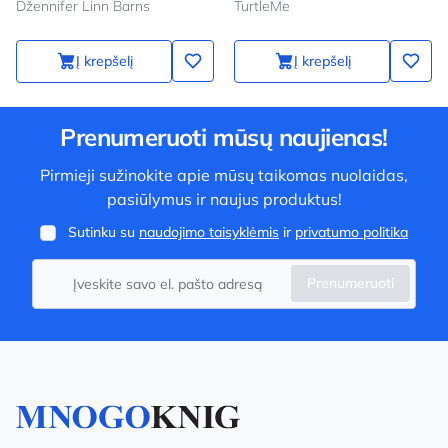
Džennifer Linn Barns
TurtleMe
Į krepšelį
Į krepšelį
Prenumeruoti mūsų naujienas!
Pirmieji sužinokite apie mūsų taikomas nuolaidas,
pasiūlymus ir naujus produktus!
Sutinku su
naudojimo taisyklėmis
ir
privatumo politika
Prenumeruoti