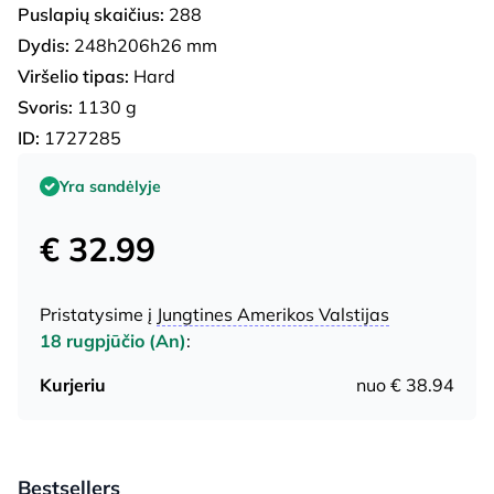
Puslapių skaičius:
288
Dydis:
248h206h26 mm
Viršelio tipas:
Hard
Svoris:
1130 g
ID:
1727285
Yra sandėlyje
€ 32.99
Pristatysime į
Jungtines Amerikos Valstijas
18 rugpjūčio (An)
:
Kurjeriu
nuo € 38.94
Bestsellers