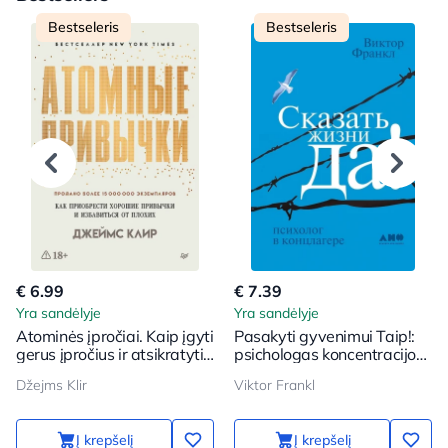
Bestseleris
Bestseleris
€ 6.99
€ 7.39
Yra sandėlyje
Yra sandėlyje
Atominės įpročiai. Kaip įgyti
Pasakyti gyvenimui Taip!:
gerus įpročius ir atsikratyti
psichologas koncentracijos
blogų
stovykloje
Džejms Klir
Viktor Frankl
Į krepšelį
Į krepšelį