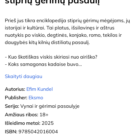
Prieš jus tikra enciklopedija stiprių gėrimų mėgėjams, jų
istorijai ir kultūrai. Tai platus, išsilavinęs ir aštrus
nuotykis po viskio, degtinės, konjako, romo, tekilos ir
daugybės kitų kilnių distiliatų pasaulį.
- Kuo škotiškas viskis skiriasi nuo airiško?
- Koks samagonas kadaise buvo
...
Skaityti daugiau
Autorius:
Efim Kundel
Publisher:
Eksmo
Serija:
Vynai ir gėrimai pasaulyje
Amžiaus ribos:
18+
Išleidimo metai:
2025
ISBN:
9785042016004